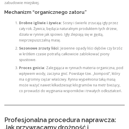
zabudowie miejskiej.
Mechanizm “organicznego zatoru”
Drobne igliwie i żywica:
Sosny i świerki zrzucają igły przez
cały rok. Żywica, będąca naturalnym produktem tych drzew,
działa w rynnie jak spoiwo. Igły zlepiają się w gęstą,
nieprzepuszczalną masę.
Sezonowe zrzuty liści:
Jesienne opady liści dębów czy brzóz
w krótkim czasie potrafią całkowicie zablokować piony
spustowe.
Proces gnicia:
Zalegająca w rynnach materia organiczna, pod
wpływem wody, zaczyna gnić. Powstaje tzw. „kompost”, który
ma ogromny ciężar właściwy. Rynna wypełniona taką masą
może ważyć nawet kilkadziesiąt kilogramów na metr bieżący,
co prowadzi do wyginania wsporników i trwałych odkształceń.
Profesjonalna procedura naprawcza:
Jak przywracamy drożność i