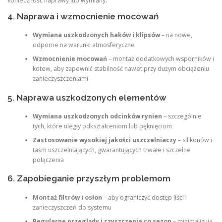
konieczność naprawy lub wymiany.
4. Naprawa i wzmocnienie mocowań
Wymiana uszkodzonych haków i klipsów
– na nowe,
odporne na warunki atmosferyczne
Wzmocnienie mocowań
– montaż dodatkowych wsporników i
kotew, aby zapewnić stabilność nawet przy dużym obciążeniu
zanieczyszczeniami
5. Naprawa uszkodzonych elementów
Wymiana uszkodzonych odcinków rynien
– szczególnie
tych, które uległy odkształceniom lub pęknięciom
Zastosowanie wysokiej jakości uszczelniaczy
– silikonów i
taśm uszczelniających, gwarantujących trwałe i szczelne
połączenia
6. Zapobieganie przyszłym problemom
Montaż filtrów i osłon
– aby ograniczyć dostęp liści i
zanieczyszczeń do systemu
Regularne przeglądy i czyszczenia co sezon
– minimalizują