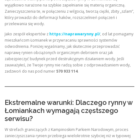
wyjątkowo narażone na szybkie zapełnianie się materią organiczną.
Zanieczyszczenia te, w połączeniu z wilgocią, tworzą ciężki, zbity „szlam”,
który prowadzi do deformacji haków, rozszczelnień połączeń i
przelewania się wody.
Jako zespół ekspertów z
https://naprawarynny.pl/
, od lat pomagamy
mieszkańcom Łomianek w przywracaniu sprawności systemów
odwodnienia. Poniżej wyjaśniamy, jak skutecznie przeprowadzić
naprawę rynien obciążonych organicznym debrisem oraz jak
zabezpieczyć budynek przed destrukcyjnym działaniem wody. Jeśli
zauważyłeś, że Twoje rynny nie radzą sobie z odprowadzaniem wody,
zadzwoń do nas pod numer
570 933 114
.
Ekstremalne warunki: Dlaczego rynny w
Łomiankach wymagają częstszego
serwisu?
W strefach graniczących z Kampinoskim Parkiem Narodowym, proces
zanieczyszczania rynien przebiega wielokrotnie szybciej niż w typowej