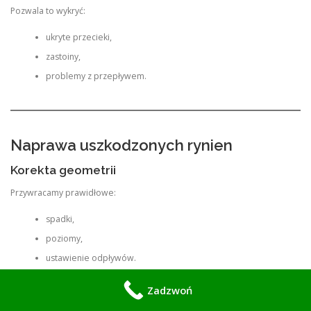
Pozwala to wykryć:
ukryte przecieki,
zastoiny,
problemy z przepływem.
Naprawa uszkodzonych rynien
Korekta geometrii
Przywracamy prawidłowe:
spadki,
poziomy,
ustawienie odpływów.
Wymiana uszkodzonych elementów
Zadzwoń
W razie potrzeby wymieniamy: