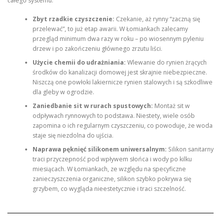
całego systemu.
Zbyt rzadkie czyszczenie:
Czekanie, aż rynny “zaczną się
przelewać”, to już etap awarii. W Łomiankach zalecamy
przegląd minimum dwa razy w roku – po wiosennym pyleniu
drzew i po zakończeniu głównego zrzutu liści.
Użycie chemii do udrażniania:
Wlewanie do rynien żrących
środków do kanalizacji domowej jest skrajnie niebezpieczne.
Niszczą one powłoki lakiernicze rynien stalowych i są szkodliwe
dla gleby w ogrodzie.
Zaniedbanie sit w rurach spustowych:
Montaż sit w
odpływach rynnowych to podstawa. Niestety, wiele osób
zapomina o ich regularnym czyszczeniu, co powoduje, że woda
staje się niezdolna do ujścia.
Naprawa pęknięć silikonem uniwersalnym:
Silikon sanitarny
traci przyczepność pod wpływem słońca i wody po kilku
miesiącach. W Łomiankach, ze względu na specyficzne
zanieczyszczenia organiczne, silikon szybko pokrywa się
grzybem, co wygląda nieestetycznie i traci szczelność.