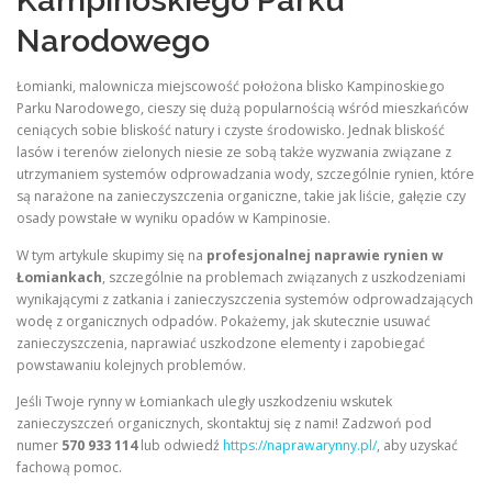
Kampinoskiego Parku
Narodowego
Łomianki, malownicza miejscowość położona blisko Kampinoskiego
Parku Narodowego, cieszy się dużą popularnością wśród mieszkańców
ceniących sobie bliskość natury i czyste środowisko. Jednak bliskość
lasów i terenów zielonych niesie ze sobą także wyzwania związane z
utrzymaniem systemów odprowadzania wody, szczególnie rynien, które
są narażone na zanieczyszczenia organiczne, takie jak liście, gałęzie czy
osady powstałe w wyniku opadów w Kampinosie.
W tym artykule skupimy się na
profesjonalnej naprawie rynien w
Łomiankach
, szczególnie na problemach związanych z uszkodzeniami
wynikającymi z zatkania i zanieczyszczenia systemów odprowadzających
wodę z organicznych odpadów. Pokażemy, jak skutecznie usuwać
zanieczyszczenia, naprawiać uszkodzone elementy i zapobiegać
powstawaniu kolejnych problemów.
Jeśli Twoje rynny w Łomiankach uległy uszkodzeniu wskutek
zanieczyszczeń organicznych, skontaktuj się z nami! Zadzwoń pod
numer
570 933 114
lub odwiedź
https://naprawarynny.pl/
, aby uzyskać
fachową pomoc.