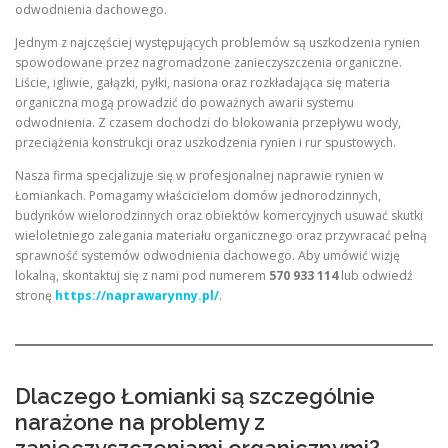
odwodnienia dachowego.
Jednym z najczęściej występujących problemów są uszkodzenia rynien
spowodowane przez nagromadzone zanieczyszczenia organiczne.
Liście, igliwie, gałązki, pyłki, nasiona oraz rozkładająca się materia
organiczna mogą prowadzić do poważnych awarii systemu
odwodnienia. Z czasem dochodzi do blokowania przepływu wody,
przeciążenia konstrukcji oraz uszkodzenia rynien i rur spustowych.
Nasza firma specjalizuje się w profesjonalnej naprawie rynien w
Łomiankach. Pomagamy właścicielom domów jednorodzinnych,
budynków wielorodzinnych oraz obiektów komercyjnych usuwać skutki
wieloletniego zalegania materiału organicznego oraz przywracać pełną
sprawność systemów odwodnienia dachowego. Aby umówić wizję
lokalną, skontaktuj się z nami pod numerem
570 933 114
lub odwiedź
stronę
https://naprawarynny.pl/
.
Dlaczego Łomianki są szczególnie
narażone na problemy z
zanieczyszczeniami organicznymi?