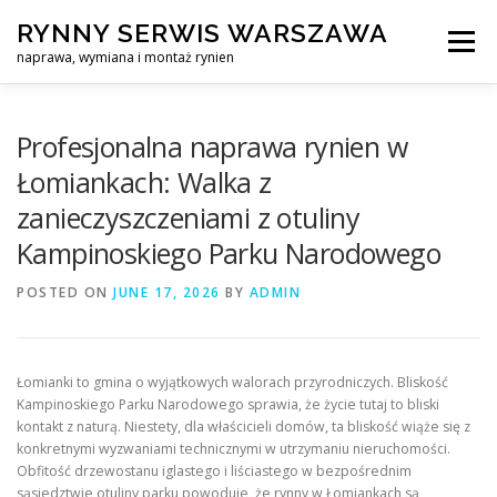
Skip
RYNNY SERWIS WARSZAWA
to
Menu
content
naprawa, wymiana i montaż rynien
CZYSZCZENIE PROFESJONALNA NAPRAWA, WYMIANA I MO
Profesjonalna naprawa rynien w
Łomiankach: Walka z
zanieczyszczeniami z otuliny
CENNIK
SERWIS RYNNY WARSZAWA
KONTAKT
Kampinoskiego Parku Narodowego
POSTED ON
JUNE 17, 2026
BY
ADMIN
Łomianki to gmina o wyjątkowych walorach przyrodniczych. Bliskość
Kampinoskiego Parku Narodowego sprawia, że życie tutaj to bliski
kontakt z naturą. Niestety, dla właścicieli domów, ta bliskość wiąże się z
konkretnymi wyzwaniami technicznymi w utrzymaniu nieruchomości.
Obfitość drzewostanu iglastego i liściastego w bezpośrednim
sąsiedztwie otuliny parku powoduje, że rynny w Łomiankach są