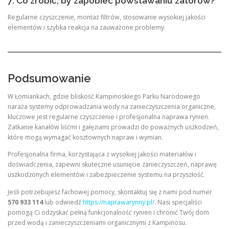
7. Co zrobić, by zapobiec powstawaniu zatorów?
Regularne czyszczenie, montaż filtrów, stosowanie wysokiej jakości
elementów i szybka reakcja na zauważone problemy.
Podsumowanie
W Łomiankach, gdzie bliskość Kampinoskiego Parku Narodowego
naraża systemy odprowadzania wody na zanieczyszczenia organiczne,
kluczowe jest regularne czyszczenie i profesjonalna naprawa rynien.
Zatkanie kanałów liśćmi i gałęziami prowadzi do poważnych uszkodzeń,
które mogą wymagać kosztownych napraw i wymian.
Profesjonalna firma, korzystająca z wysokiej jakości materiałów i
doświadczenia, zapewni skuteczne usunięcie zanieczyszczeń, naprawę
uszkodzonych elementów i zabezpieczenie systemu na przyszłość.
Jeśli potrzebujesz fachowej pomocy, skontaktuj się z nami pod numer
570 933 114
lub odwiedź
https://naprawarynny.pl/
. Nasi specjaliści
pomogą Ci odzyskać pełną funkcjonalność rynien i chronić Twój dom
przed wodą i zanieczyszczeniami organicznymi z Kampinosu.