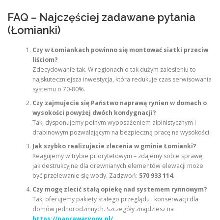
FAQ – Najczęściej zadawane pytania
(Łomianki)
Czy w Łomiankach powinno się montować siatki przeciw
liściom?
Zdecydowanie tak. W regionach o tak dużym zalesieniu to
najskuteczniejsza inwestycja, która redukuje czas serwisowania
systemu o 70-80%.
Czy zajmujecie się Państwo naprawą rynien w domach o
wysokości powyżej dwóch kondygnacji?
Tak, dysponujemy pełnym wyposażeniem alpinistycznym i
drabinowym pozwalającym na bezpieczną pracę na wysokości.
Jak szybko realizujecie zlecenia w gminie Łomianki?
Reagujemy w trybie priorytetowym – zdajemy sobie sprawę,
jak destrukcyjne dla drewnianych elementów elewacji może
być przelewanie się wody. Zadzwoń:
570 933 114
.
Czy mogę zlecić stałą opiekę nad systemem rynnowym?
Tak, oferujemy pakiety stałego przeglądu i konserwacji dla
domów jednorodzinnych. Szczegóły znajdziesz na
https://naprawarynny.pl/
.