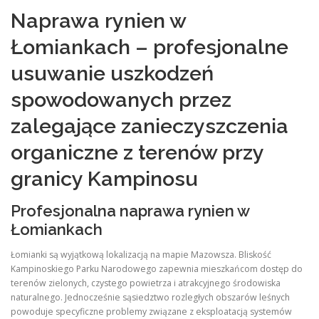
Naprawa rynien w
Łomiankach – profesjonalne
usuwanie uszkodzeń
spowodowanych przez
zalegające zanieczyszczenia
organiczne z terenów przy
granicy Kampinosu
Profesjonalna naprawa rynien w
Łomiankach
Łomianki są wyjątkową lokalizacją na mapie Mazowsza. Bliskość
Kampinoskiego Parku Narodowego zapewnia mieszkańcom dostęp do
terenów zielonych, czystego powietrza i atrakcyjnego środowiska
naturalnego. Jednocześnie sąsiedztwo rozległych obszarów leśnych
powoduje specyficzne problemy związane z eksploatacją systemów