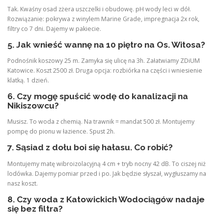
Tak. Kwaśny osad zżera uszczelki i obudowę. pH wody leci w dół.
Rozwiązanie: pokrywa z winylem Marine Grade, impregnacja 2x rok,
filtry co 7 dni. Dajemy w pakiecie.
5. Jak wnieść wannę na 10 piętro na Os. Witosa?
Podnośnik koszowy 25 m. Zamyka się ulicę na 3h. Załatwiamy ZDiUM
Katowice. Koszt 2500 zł. Druga opcja: rozbiórka na części i wniesienie
klatką. 1 dzień.
6. Czy mogę spuścić wodę do kanalizacji na
Nikiszowcu?
Musisz. To woda z chemią. Na trawnik = mandat 500 zł. Montujemy
pompę do pionu w łazience. Spust 2h.
7. Sąsiad z dołu boi się hałasu. Co robić?
Montujemy matę wibroizolacyjną 4 cm + tryb nocny 42 dB. To ciszej niż
lodówka. Dajemy pomiar przed i po. Jak będzie słyszał, wygłuszamy na
nasz koszt.
8. Czy woda z Katowickich Wodociągów nadaje
się bez filtra?