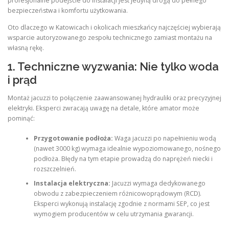
profesjonalne podejście do instalacji jest jedyną drogą do pełnego
bezpieczeństwa i komfortu użytkowania.
Oto dlaczego w Katowicach i okolicach mieszkańcy najczęściej wybierają
wsparcie autoryzowanego zespołu technicznego zamiast montażu na
własną rękę.
1. Techniczne wyzwania: Nie tylko woda
i prąd
Montaż jacuzzi to połączenie zaawansowanej hydrauliki oraz precyzyjnej
elektryki. Eksperci zwracają uwagę na detale, które amator może
pominąć:
Przygotowanie podłoża:
Waga jacuzzi po napełnieniu wodą
(nawet 3000 kg) wymaga idealnie wypoziomowanego, nośnego
podłoża. Błędy na tym etapie prowadzą do naprężeń niecki i
rozszczelnień.
Instalacja elektryczna:
Jacuzzi wymaga dedykowanego
obwodu z zabezpieczeniem różnicowoprądowym (RCD).
Eksperci wykonują instalację zgodnie z normami SEP, co jest
wymogiem producentów w celu utrzymania gwarancji.