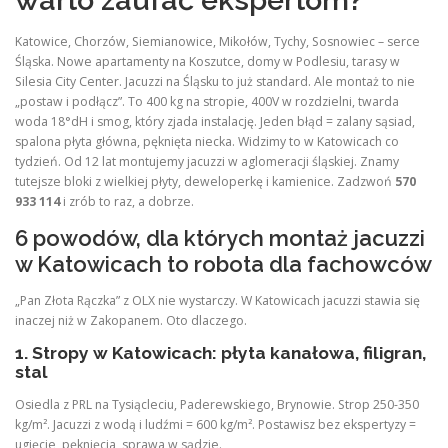
warto zaufać ekspertom?
Katowice, Chorzów, Siemianowice, Mikołów, Tychy, Sosnowiec – serce
Śląska. Nowe apartamenty na Koszutce, domy w Podlesiu, tarasy w
Silesia City Center. Jacuzzi na Śląsku to już standard. Ale montaż to nie
„postaw i podłącz”. To 400 kg na stropie, 400V w rozdzielni, twarda
woda 18°dH i smog, który zjada instalację. Jeden błąd = zalany sąsiad,
spalona płyta główna, pęknięta niecka. Widzimy to w Katowicach co
tydzień. Od 12 lat montujemy jacuzzi w aglomeracji śląskiej. Znamy
tutejsze bloki z wielkiej płyty, deweloperkę i kamienice. Zadzwoń
570
933 114
i zrób to raz, a dobrze.
6 powodów, dla których montaż jacuzzi
w Katowicach to robota dla fachowców
„Pan Złota Rączka” z OLX nie wystarczy. W Katowicach jacuzzi stawia się
inaczej niż w Zakopanem. Oto dlaczego.
1. Stropy w Katowicach: płyta kanałowa, filigran,
stal
Osiedla z PRL na Tysiącleciu, Paderewskiego, Brynowie. Strop 250-350
kg/m². Jacuzzi z wodą i ludźmi = 600 kg/m². Postawisz bez ekspertyzy =
ugięcie, pęknięcia, sprawa w sądzie.