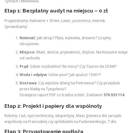
Tychach i Mikołowie.
Etap 1: Bezpłatny audyt na miejscu – 0 zł
Przyjeżdżamy: Katowice + 30 km. Laser, poziomica, miernik.
Sprawdzamy:
Nośność
: Jaki strop? Płyta, wylewka, drewno? Liczymy
obciążenie.
Miejsce
: Wiatr, słońce, prywatność, dojście. Na Koszutce wieje
od zachodu.
Prąd
: Gdzie rozdzielnia? Ile mocy? Czy Tauron da 20 kW?
Woda i odpływ
: Gdzie pion? Jak spuścić 1500 l?
Dostawa
: Czy wjedzie dźwig na Piotrowice? Czy przejdzie
przez klatkę na Tysiącleciu?
Dostajesz raport PDF co trzeba zrobić. Zadzwoń
570 933 114
.
Etap 2: Projekt i papiery dla wspólnoty
Robimy: rzut, opis techniczny, ekspertyzę. Masz gotowca dla zarządu
wspólnoty na Francuskiej czy spółdzielni na Paderewskiego. 7 dni.
Etap 3: Przygotowanie podłoża