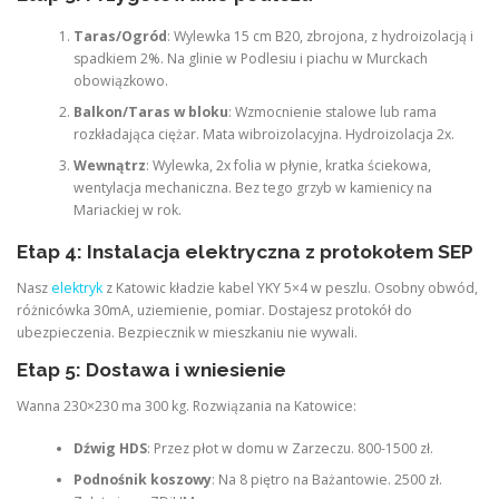
Taras/Ogród
: Wylewka 15 cm B20, zbrojona, z hydroizolacją i
spadkiem 2%. Na glinie w Podlesiu i piachu w Murckach
obowiązkowo.
Balkon/Taras w bloku
: Wzmocnienie stalowe lub rama
rozkładająca ciężar. Mata wibroizolacyjna. Hydroizolacja 2x.
Wewnątrz
: Wylewka, 2x folia w płynie, kratka ściekowa,
wentylacja mechaniczna. Bez tego grzyb w kamienicy na
Mariackiej w rok.
Etap 4: Instalacja elektryczna z protokołem SEP
Nasz
elektryk
z Katowic kładzie kabel YKY 5×4 w peszlu. Osobny obwód,
różnicówka 30mA, uziemienie, pomiar. Dostajesz protokół do
ubezpieczenia. Bezpiecznik w mieszkaniu nie wywali.
Etap 5: Dostawa i wniesienie
Wanna 230×230 ma 300 kg. Rozwiązania na Katowice:
Dźwig HDS
: Przez płot w domu w Zarzeczu. 800-1500 zł.
Podnośnik koszowy
: Na 8 piętro na Bażantowie. 2500 zł.