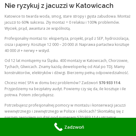
Nie ryzykuj z jacuzzi w Katowicach
Katowice to twarda woda, smog, stare stropy i gęsta zabudowa. Montaż
jacuzzi to 60% sukcesu. Zły montaż = 0 relaksu i 100% problemów.
Wyciek, prąd, awantura ze wspólnotą.
Profesjonalny montaż to: ekspertyza, projekt, prąd z SEP, hydroizolacja,
cisza i papiery. Kosztuje 12 000 – 20 000 zł. Naprawa partactwa kosztuje
40 000 zł + nerwy + wstyd.
Od 12 lat montujemy na Śląsku. 400 montaży w Katowicach, Chorzowie,
Tychach, Gliwicach. Znamy każdą deweloperkę od Atal po TDJ. Mamy
konstruktorów, elektryków i dźwigi. Bierzemy pełną odpowiedzialność.
Chcesz mieć SPA w domu bez problemów? Zadzwoń
570 933 114
.
Przyjedziemy na bezpłatny audyt. Powiemy czy się da, ile kosztuje i ile
potrwa. Potem zdecydujesz.
Potrzebujesz profesjonalnej pomocy w montażu i konserwacji jacuzzi
wewnętrznego i zewnętrznego w Polsce i okolicach? Skontaktuj się z
naszym zespołem już dziś pod numerem 570 933 114 i otrzymaj
bezpłatną wycenę.
Zadzwoń