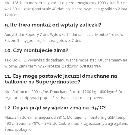
Nie. 18°dH to morderca grzałki. Lej przez zmiękczacz 1900 zł lub filtr na
wąż 80 zł + dozuj anti-scale 40 zł/mies. Inaczej wymiana grzałki co 2 lata
1200 zł.
9. Ile trwa montaż od wpłaty zaliczki?
Audyt 3 dni. Papiery 7 dni. Wylewka 14 dni schnięcia. Montaż 1 dzień.
Razem 3-4 tygodnie. Jak masz gotowe, 7 dni.
10. Czy montujecie zimą?
Tak. Do -5°C. Wylewki z dodatkami. Wanna może stać. Uruchamiamy na
wiosnę. Zimą terminy 2x krótsze. Zadzwoń
570 933 114
.
11. Czy mogę postawić jacuzzi dmuchane na
balkonie na Superjednostce?
Nie. Balkon ma 200 kg/m². Dmuchane 3-os to 1200 kg = 400 kg/m². Do
tego brak odpływu i prądu. Stracisz kaucję i masz pozew.
12. Co jak prąd wysiądzie zimą na -15°C?
Masz 24h do zamarznięcia od 38°C. Montujemy monitoring GSM temp
490 zł. Spadnie <8°C = SMS do Ciebie i nas. Przyjeżdżamy z agregatem.
Śpisz spokojnie.