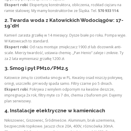
Ekspert robi
: Ekspertyzę konstruktora, obliczenia, rozkład ciężaru na
ramie stalowej. My mamy konstruktorów ze Śląska. Tel.
570 933 114
.
2. Twarda woda z Katowickich Wodociągów: 17-
19°dH
Kamień zarasta grzałkę w 14 miesięcy. Dysze białe po roku. Pompa wyje.
W Katowicach to standard.
Ekspert robi
: Od razu montuje zmiękczacz 1900 zł lub dozownik anti-
scale. Mierzy twardość, ustawia chemię. „Pan Henio” zaleje i zniknie. Ty
za 2 lata wymieniasz grzałkę 1200 zł.
3. Smog i pył PM10/PM2.5
Katowice zimą to czołówka smogu w PL. Kwaśny osad niszczy pokrywę,
oringi, uszczelki. pH wody spada samo. Filtry czarne po 5 dniach.
Ekspert robi
: Pokrywa z winylem odpornym na kwaśne deszcze,
impregnacja 2x rok, filtry myte co 7 dni, chemia z buforem pH. Dajemy
plan serwisowy.
4. Instalacje elektryczne w kamienicach
Nikiszowiec, Giszowiec, Śródmieście. Aluminium, brak uziemienia,
bezpieczniki topikowe. Jacuzzi chce 20A, 400V, różnicówka 30mA.