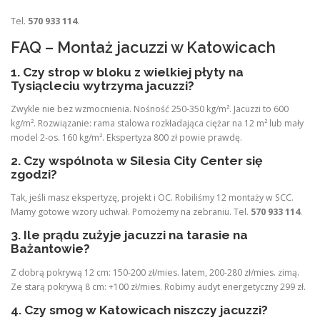
Tel.
570 933 114
.
FAQ – Montaż jacuzzi w Katowicach
1. Czy strop w bloku z wielkiej płyty na
Tysiącleciu wytrzyma jacuzzi?
Zwykle nie bez wzmocnienia. Nośność 250-350 kg/m². Jacuzzi to 600
kg/m². Rozwiązanie: rama stalowa rozkładająca ciężar na 12 m² lub mały
model 2-os. 160 kg/m². Ekspertyza 800 zł powie prawdę.
2. Czy wspólnota w Silesia City Center się
zgodzi?
Tak, jeśli masz ekspertyzę, projekt i OC. Robiliśmy 12 montaży w SCC.
Mamy gotowe wzory uchwał. Pomożemy na zebraniu. Tel.
570 933 114
.
3. Ile prądu zużyje jacuzzi na tarasie na
Bażantowie?
Z dobrą pokrywą 12 cm: 150-200 zł/mies. latem, 200-280 zł/mies. zimą.
Ze starą pokrywą 8 cm: +100 zł/mies. Robimy audyt energetyczny 299 zł.
4. Czy smog w Katowicach niszczy jacuzzi?