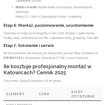
Załatwiamy ZDiUM.
Wózki i 6 osób
: Wąskie klatki na Koszutce. Demontujemy
obudowę.
Mamy OC 2 mln zł. Zarysujemy ścianę = malujemy.
Etap 6: Montaż, poziomowanie, uruchomienie
Stawiamy na maty, poziomujemy co do 2 mm. Krzywo = pęka niecka.
Podłączamy, zalewamy przez filtr, odpowietrzamy, grzejemy. Test 48h.
Etap 7: Szkolenie i serwis
60 min szkolenia: jak mierzyć pH, kiedy szok, jak myć filtry. Dostajesz nr
570 933 114
do serwisanta. Gwarancja 2-5 lat + nasze wsparcie.
Ile kosztuje profesjonalny montaż w
Katowicach? Cennik 2025
Ceny netto. Dojazd Katowice +30 km gratis.
KIEDY
ELEMENT
CENA
POTRZEBNE
Audyt + ekspertyza