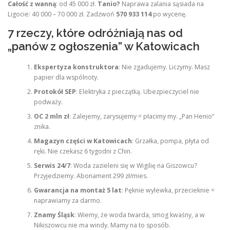
Całość z wanną
: od 45 000 zł.
Tanio?
Naprawa zalania sąsiada na
Ligocie: 40 000 – 70 000 zł. Zadzwoń
570 933 114
po wycenę.
7 rzeczy, które odróżniają nas od
„panów z ogłoszenia” w Katowicach
Ekspertyza konstruktora
: Nie zgadujemy. Liczymy. Masz
papier dla wspólnoty.
Protokół SEP
: Elektryka z pieczątką. Ubezpieczyciel nie
podważy.
OC 2 mln zł
: Zalejemy, zarysujemy = płacimy my. „Pan Henio”
znika.
Magazyn części w Katowicach
: Grzałka, pompa, płyta od
ręki. Nie czekasz 6 tygodni z Chin.
Serwis 24/7
: Woda zazieleni się w Wigilię na Giszowcu?
Przyjedziemy. Abonament 299 zł/mies.
Gwarancja na montaż 5 lat
: Pęknie wylewka, przecieknie =
naprawiamy za darmo.
Znamy Śląsk
: Wiemy, że woda twarda, smog kwaśny, a w
Nikiszowcu nie ma windy. Mamy na to sposób.