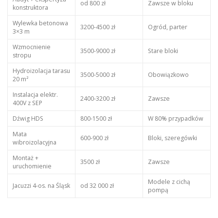
od 800 zł
Zawsze w bloku
konstruktora
Wylewka betonowa
3200-4500 zł
Ogród, parter
3×3 m
Wzmocnienie
3500-9000 zł
Stare bloki
stropu
Hydroizolacja tarasu
3500-5000 zł
Obowiązkowo
20 m²
Instalacja elektr.
2400-3200 zł
Zawsze
400V z SEP
Dźwig HDS
800-1500 zł
W 80% przypadków
Mata
600-900 zł
Bloki, szeregówki
wibroizolacyjna
Montaż +
3500 zł
Zawsze
uruchomienie
Modele z cichą
Jacuzzi 4-os. na Śląsk
od 32 000 zł
pompą