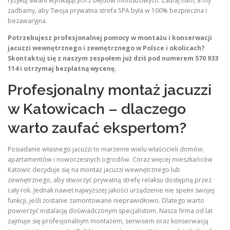
ryzykuj awarii wynikających z błędów montażowych. Zaufaj nam, a my
zadbamy, aby Twoja prywatna strefa SPA była w 100% bezpieczna i
bezawaryjna.
Potrzebujesz profesjonalnej pomocy w montażu i konserwacji
jacuzzi wewnętrznego i zewnętrznego w Polsce i okolicach?
Skontaktuj się z naszym zespołem już dziś pod numerem 570 933
114 i otrzymaj bezpłatną wycenę.
Profesjonalny montaż jacuzzi
w Katowicach – dlaczego
warto zaufać ekspertom?
Posiadanie własnego jacuzzi to marzenie wielu właścicieli domów,
apartamentów i nowoczesnych ogrodów. Coraz więcej mieszkańców
Katowic decyduje się na montaż jacuzzi wewnętrznego lub
zewnętrznego, aby stworzyć prywatną strefę relaksu dostępną przez
cały rok. Jednak nawet najwyższej jakości urządzenie nie spełni swojej
funkcji, jeśli zostanie zamontowane nieprawidłowo. Dlatego warto
powierzyć instalację doświadczonym specjalistom. Nasza firma od lat
zajmuje się profesjonalnym montażem, serwisem oraz konserwacją