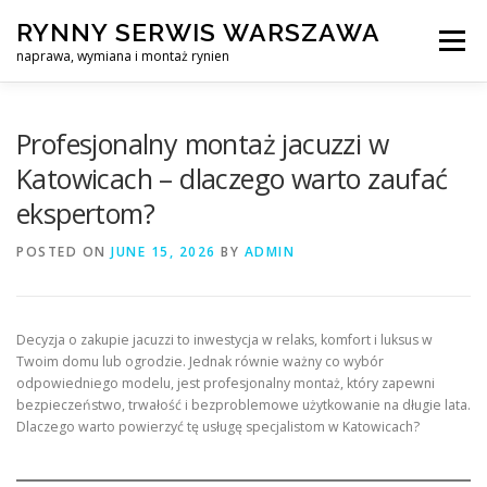
Skip
RYNNY SERWIS WARSZAWA
to
Menu
content
naprawa, wymiana i montaż rynien
CZYSZCZENIE PROFESJONALNA NAPRAWA, WYMIANA I MO
Profesjonalny montaż jacuzzi w
Katowicach – dlaczego warto zaufać
ekspertom?
CENNIK
SERWIS RYNNY WARSZAWA
KONTAKT
POSTED ON
JUNE 15, 2026
BY
ADMIN
Decyzja o zakupie jacuzzi to inwestycja w relaks, komfort i luksus w
Twoim domu lub ogrodzie. Jednak równie ważny co wybór
odpowiedniego modelu, jest profesjonalny montaż, który zapewni
bezpieczeństwo, trwałość i bezproblemowe użytkowanie na długie lata.
Dlaczego warto powierzyć tę usługę specjalistom w Katowicach?