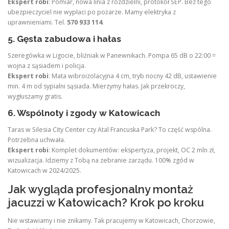
Ekspert robi
: Pomiar, nowa linia z rozdzielni, protokół SEP. Bez tego
ubezpieczyciel nie wypłaci po pożarze. Mamy elektryka z
uprawnieniami. Tel.
570 933 114
.
5. Gęsta zabudowa i hałas
Szeregówka w Ligocie, bliźniak w Panewnikach. Pompa 65 dB o 22:00 =
wojna z sąsiadem i policja.
Ekspert robi
: Mata wibroizolacyjna 4 cm, tryb nocny 42 dB, ustawienie
min. 4 m od sypialni sąsiada. Mierzymy hałas. Jak przekroczy,
wygłuszamy gratis.
6. Wspólnoty i zgody w Katowicach
Taras w Silesia City Center czy Atal Francuska Park? To część wspólna.
Potrzebna uchwała.
Ekspert robi
: Komplet dokumentów: ekspertyza, projekt, OC 2 mln zł,
wizualizacja. Idziemy z Tobą na zebranie zarządu. 100% zgód w
Katowicach w 2024/2025.
Jak wygląda profesjonalny montaż
jacuzzi w Katowicach? Krok po kroku
Nie wstawiamy i nie znikamy. Tak pracujemy w Katowicach, Chorzowie,