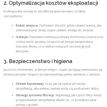
2. Optymalizacja kosztów eksploatacji
Profesjonalny montaż to nie tylko bezpieczeństwo, to także
oszczędności:
Dobór miejsca:
Fachowiec doradzi, gdzie ustawić wannę, aby
zminimalizować straty ciepła i ułatwić dostęp do serwisu.
Izolacja:
Poprawna instalacja pokrywy termicznej (coveru) oraz
izolacji niecki sprawia, że jacuzzi utrzymuje temperaturę
znacznie dłużej, co w dobie rosnących cen energii jest
kluczowe.
3. Bezpieczeństwo i higiena
Jacuzzi to środowisko, w którym wilgoć i ciepło sprzyjają namnażaniu się
drobnoustrojów. Eksperci przeprowadzają pełne szkolenie z zakresu:
Chemii basenowej:
Uczą, jak zarządzać pH wody i
dezynfekcją, aby uniknąć mętnej wody czy podrażnień skóry.
Obsługi systemu filtracji:
Wyjaśniają, jak czyścić filtry i kiedy
przeprowadzać dezynfekcję układu rur, co przedłuża życie
pompy i grzałek.