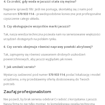
4. Co zrobić, gdy woda w jacuzzi stała się mętna?
Najpierw sprawdź filtr. Jeśli nie pomaga, skontaktuj się z nami pod
numerem
570 933 114
– prawdopodobnie konieczne jest profesjonalne
czyszczenie całego układu.
5. Czy obsługujecie wszystkie marki jacuzzi?
Tak, nasza wiedza techniczna pozwala nam na serwisowanie większości
urządzeń dostępnych na polskim rynku.
6. Czy serwis obejmuje również naprawy powłoki akrylowej?
Tak, zajmujemy się również usuwaniem drobnych uszkodzeń
powierzchniowych, aby jacuzzi wyglądało jak nowe.
7. Jak umówić serwis?
Wystarczy zadzwonić pod numer
570 933 114
, podać lokalizację i model
urządzenia, a my przedstawimy ofertę dostosowaną do Twoich
potrzeb.
Zaufaj profesjonalistom
Nie pozwól, by brak serwisu odebrał Ci radość z korzystania z jacuzzi.
Nasza firma to nie tylko montaż, to kompleksowa opieka techniczna,