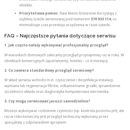
obiektu.
Priorytetowa pomoc:
Nasi klienci biznesowi korzystają z
szybkiej ścieżki serwisowej pod numerem
570 933 114
, co
minimalizuje czas przestoju urządzenia w razie usterki.
FAQ – Najczęstsze pytania dotyczące serwisu
1. Jak często należy wykonywać profesjonalny przegląd?
W warunkach domowych zalecamy przegląd przynajmniej raz w roku. W
obiektach komercyjnych (apartamenty, hotele) – co 6 miesięcy.
2. Co zawiera standardowy przegląd serwisowy?
W skład serwisu wchodzi m.in. czyszczenie i dezynfekcja instalacji,
wymiana lub regeneracja filtrów, odkamienianie grzałki, sprawdzenie
szczelności układu oraz diagnostyka komputerowa sterownika.
3. Czy mogę serwisować jacuzzi samodzielnie?
Możesz wykonywać codzienne czynności (np. kontrola poziomu pH), ale
raz w roku konieczny jest przegląd techniczny wykonany przez
specjalistę z odpowiednim sprzętem.