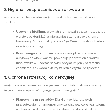
2. Higiena i bezpieczeństwo zdrowotne
Woda w jacuzzi tworzy idealne środowisko dla rozwoju bakterii i
biofilmu.
Usuwanie biofilmu:
Wewnątrz rur jacuzzi z czasem osadza się
warstwa bakterii, której nie usuniesz standardową chemią
basenową. Profesjonalny proces
Pipe Flush
pozwala dokładnie
oczyścić cały obieg.
Równowaga chemiczna:
Niewłaściwe pH wody niszczy
akrylową powłokę wanny i powoduje podrażnienia skóry u
użytkowników. Podczas serwisu optymalizujemy parametry
chemiczne, aby woda była krystalicznie czysta i bezpieczna.
3. Ochrona inwestycji komercyjnej
Właściciele apartamentów na wynajem oraz hoteli doskonale wiedzą,
że „niedziałające jacuzzi” to „negatywna opinia gości”.
Planowanie przeglądów:
Dla klientów biznesowych
przygotowujemy harmonogramy serwisowe, które realizujemy
w okresach niskiego obłożenia, aby nie zakłócać działania