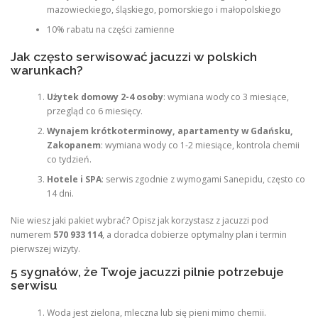
mazowieckiego, śląskiego, pomorskiego i małopolskiego
10% rabatu na części zamienne
Jak często serwisować jacuzzi w polskich
warunkach?
Użytek domowy 2-4 osoby
: wymiana wody co 3 miesiące,
przegląd co 6 miesięcy.
Wynajem krótkoterminowy, apartamenty w Gdańsku,
Zakopanem
: wymiana wody co 1-2 miesiące, kontrola chemii
co tydzień.
Hotele i SPA
: serwis zgodnie z wymogami Sanepidu, często co
14 dni.
Nie wiesz jaki pakiet wybrać? Opisz jak korzystasz z jacuzzi pod
numerem
570 933 114
, a doradca dobierze optymalny plan i termin
pierwszej wizyty.
5 sygnałów, że Twoje jacuzzi pilnie potrzebuje
serwisu
Woda jest zielona, mleczna lub się pieni mimo chemii.