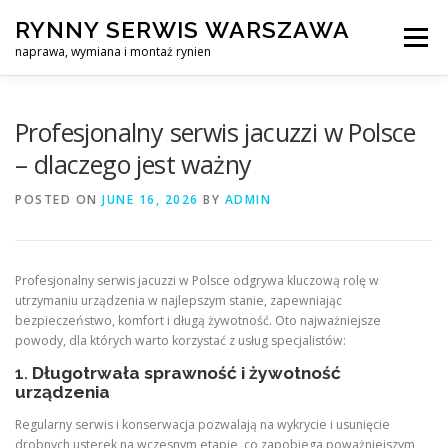
Skip
RYNNY SERWIS WARSZAWA
to
Menu
content
naprawa, wymiana i montaż rynien
CZYSZCZENIE PROFESJONALNA NAPRAWA, WYMIANA I MO
Profesjonalny serwis jacuzzi w Polsce
– dlaczego jest ważny
CENNIK
SERWIS RYNNY WARSZAWA
KONTAKT
POSTED ON
JUNE 16, 2026
BY
ADMIN
Profesjonalny serwis jacuzzi w Polsce odgrywa kluczową rolę w
utrzymaniu urządzenia w najlepszym stanie, zapewniając
bezpieczeństwo, komfort i długą żywotność. Oto najważniejsze
powody, dla których warto korzystać z usług specjalistów:
1.
Długotrwała sprawność i żywotność
urządzenia
Regularny serwis i konserwacja pozwalają na wykrycie i usunięcie
drobnych usterek na wczesnym etapie, co zapobiega poważniejszym