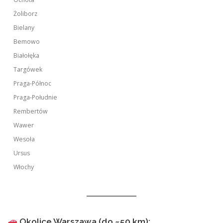
Żoliborz
Bielany
Bemowo
Białołęka
Targówek
Praga-Północ
Praga-Południe
Rembertów
Wawer
Wesoła
Ursus
Włochy
Okolice Warszawa (do ~50 km):