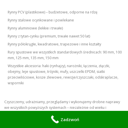
Rynny PCV (plastikowe) – budżetowe, odporne na rdzę
Rynny stalowe ocynkowane i powlekane
Rynny aluminiowe (lekkie i trwałe)
Rynny z tytan-cynku (premium, trwałe nawet 50 lat)
Rynny półokrągłe, kwadratowe, trapezowe i inne kształty
Rury spustowe we wszystkich standardowych średnicach: 90 mm, 100
mm, 125 mm, 135 mm, 150 mm
Wszystkie akcesoria: haki (rynhajzy), narożniki, łączenia, złączki,
obejmy, leje spustowe, trójniki, mufy, uszczelki EPDM, siatki
przeciwliściowe, kosze zlewowe, rewizje/czyszczaki, odskraplacze,
wsporniki
Czyszczemy, udrażniamy, przeglądamy i wykonujemy drobne naprawy
we wszystkich powyższych systemach – niezależnie od wieku i
producenta.
Zadzwoń