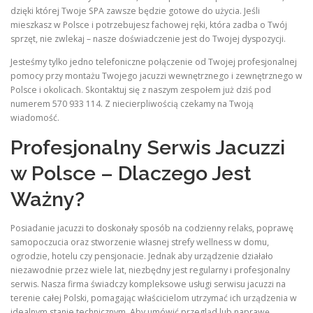
dzięki której Twoje SPA zawsze będzie gotowe do użycia. Jeśli
mieszkasz w Polsce i potrzebujesz fachowej ręki, która zadba o Twój
sprzęt, nie zwlekaj – nasze doświadczenie jest do Twojej dyspozycji.
Jesteśmy tylko jedno telefoniczne połączenie od Twojej profesjonalnej
pomocy przy montażu Twojego jacuzzi wewnętrznego i zewnętrznego w
Polsce i okolicach. Skontaktuj się z naszym zespołem już dziś pod
numerem 570 933 114. Z niecierpliwością czekamy na Twoją
wiadomość.
Profesjonalny Serwis Jacuzzi
w Polsce – Dlaczego Jest
Ważny?
Posiadanie jacuzzi to doskonały sposób na codzienny relaks, poprawę
samopoczucia oraz stworzenie własnej strefy wellness w domu,
ogrodzie, hotelu czy pensjonacie. Jednak aby urządzenie działało
niezawodnie przez wiele lat, niezbędny jest regularny i profesjonalny
serwis. Nasza firma świadczy kompleksowe usługi serwisu jacuzzi na
terenie całej Polski, pomagając właścicielom utrzymać ich urządzenia w
idealnym stanie technicznym. Aby umówić przegląd lub naprawę,