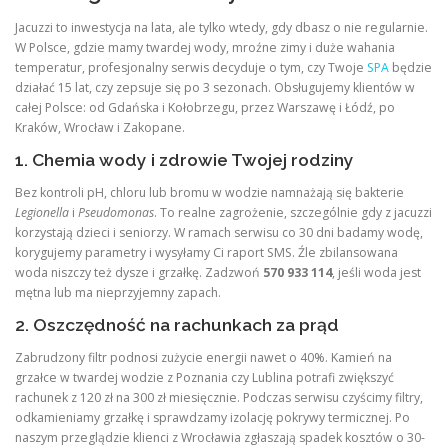
Jacuzzi to inwestycja na lata, ale tylko wtedy, gdy dbasz o nie regularnie.
W Polsce, gdzie mamy twardej wody, mroźne zimy i duże wahania
temperatur, profesjonalny serwis decyduje o tym, czy Twoje
SPA
będzie
działać 15 lat, czy zepsuje się po 3 sezonach. Obsługujemy klientów w
całej Polsce: od Gdańska i Kołobrzegu, przez Warszawę i Łódź, po
Kraków, Wrocław i Zakopane.
1. Chemia wody i zdrowie Twojej rodziny
Bez kontroli pH, chloru lub bromu w wodzie namnażają się bakterie
Legionella
i
Pseudomonas
. To realne zagrożenie, szczególnie gdy z jacuzzi
korzystają dzieci i seniorzy. W ramach serwisu co 30 dni badamy wodę,
korygujemy parametry i wysyłamy Ci raport SMS. Źle zbilansowana
woda niszczy też dysze i grzałkę. Zadzwoń
570 933 114
, jeśli woda jest
mętna lub ma nieprzyjemny zapach.
2. Oszczędność na rachunkach za prąd
Zabrudzony filtr podnosi zużycie energii nawet o 40%. Kamień na
grzałce w twardej wodzie z Poznania czy Lublina potrafi zwiększyć
rachunek z 120 zł na 300 zł miesięcznie. Podczas serwisu czyścimy filtry,
odkamieniamy grzałkę i sprawdzamy izolację pokrywy termicznej. Po
naszym przeglądzie klienci z Wrocławia zgłaszają spadek kosztów o 30-