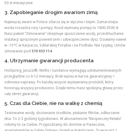
50 zł miesięcznie.
3. Zapobieganie drogim awariom zimą
Najwięcej awarii w Polsce zdarza się w styczniu i lutym. Zamarznięta
woda rozsadza rury i pompy. Koszt wymiany pompy to 1800-3500 zł.
Nasz pakiet “Zimowanie” obejmuje spuszczenie wody, przedmuchanie
instalacji sprężonym powietrzem i zabezpieczenie dysz. Działamy nawet
w -15°C w Karpaczu, Szklarskiej Porębie i na Podhalu. Nie ryzykuj. Umów
zimowanie pod
570 933 114
.
4. Utrzymanie gwarancji producenta
HotSpring, Jacuzzi®, Wellis i Sundance wymagają udokumentowanych
przeglądów co 6-12 miesięcy. Brak wpisu w karcie gwarancyjnej =
odmowa naprawy. Po każdej wizycie wystawiamy protokół, który
honorują wszyscy producenci. Dzięki temu masz spokojną głowę przez
cały okres gwarancji.
5. Czas dla Ciebie, nie na walkę z chemią
Testowanie wody, dozowanie środków, płukanie filtrów, odkurzanie
dna. To 2-3 godziny tygodniowo. W abonamencie “Bezpieczny Relaks”
robimy to za Ciebie. Przyjeżdżamy do domów w Piasecznie,
apartamentów w Gdyni Orłowo i hoteli w Kołobrzegu. Ty wracasz z