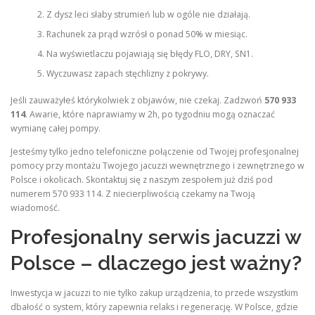
Z dysz leci słaby strumień lub w ogóle nie działają.
Rachunek za prąd wzrósł o ponad 50% w miesiąc.
Na wyświetlaczu pojawiają się błędy FLO, DRY, SN1.
Wyczuwasz zapach stęchlizny z pokrywy.
Jeśli zauważyłeś którykolwiek z objawów, nie czekaj. Zadzwoń
570 933
114
. Awarie, które naprawiamy w 2h, po tygodniu mogą oznaczać
wymianę całej pompy.
Jesteśmy tylko jedno telefoniczne połączenie od Twojej profesjonalnej
pomocy przy montażu Twojego jacuzzi wewnętrznego i zewnętrznego w
Polsce i okolicach. Skontaktuj się z naszym zespołem już dziś pod
numerem 570 933 114. Z niecierpliwością czekamy na Twoją
wiadomość.
Profesjonalny serwis jacuzzi w
Polsce – dlaczego jest ważny?
Inwestycja w jacuzzi to nie tylko zakup urządzenia, to przede wszystkim
dbałość o system, który zapewnia relaks i regenerację. W Polsce, gdzie