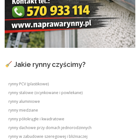
Jakie rynny czyścimy?
rynny PCV (plastikowe)
rynny stalowe (ocynkowane i powlekane)
rynny aluminiowe
rynny miedziane
rynny półokrągłe i kwadratowe
rynny dachowe przy domach jednorodzinnych
rynny w zabudowie szeregowej i bliźniaczej