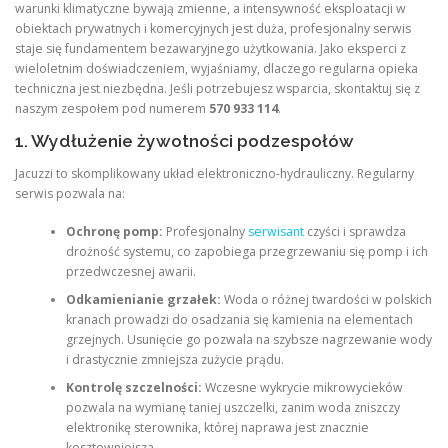
warunki klimatyczne bywają zmienne, a intensywność eksploatacji w
obiektach prywatnych i komercyjnych jest duża, profesjonalny serwis
staje się fundamentem bezawaryjnego użytkowania. Jako eksperci z
wieloletnim doświadczeniem, wyjaśniamy, dlaczego regularna opieka
techniczna jest niezbędna. Jeśli potrzebujesz wsparcia, skontaktuj się z
naszym zespołem pod numerem
570 933 114
.
1. Wydłużenie żywotności podzespołów
Jacuzzi to skomplikowany układ elektroniczno-hydrauliczny. Regularny
serwis pozwala na:
Ochronę pomp:
Profesjonalny
serwisant
czyści i sprawdza
drożność systemu, co zapobiega przegrzewaniu się pomp i ich
przedwczesnej awarii.
Odkamienianie grzałek:
Woda o różnej twardości w polskich
kranach prowadzi do osadzania się kamienia na elementach
grzejnych. Usunięcie go pozwala na szybsze nagrzewanie wody
i drastycznie zmniejsza zużycie prądu.
Kontrolę szczelności:
Wczesne wykrycie mikrowycieków
pozwala na wymianę taniej uszczelki, zanim woda zniszczy
elektronikę sterownika, której naprawa jest znacznie
kosztowniejsza.