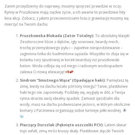
Zanim przejdziemy do naprawy, musimy spojrzeć prawdzie w oczy.
Rynny w Pruszkowie mają ciężkie życie, a ich awarie to prawdziwe hity
kina akcji. Zobacz, z jakimi przeciwnościami losu (i grawitacji) musimy się
mierzyć na Twoim dachu:
Pruszkowska Blokada (Zator Totalny):
To absolutny klasyk!
Zeszłoroczne liście z dębów, igły sosnowe, twardy mech,
trochę przemysłowego pyłu i – zupełnie niespodziewanie –
zaginiona lotka do badmintona sąsiada. Wszystko to zbija się w
kolanku rury spustowej w korek twardszy niż pruszkowski
beton. Woda odbija się od niego i radosnym wodospadem
zalewa Ci nową elewację!
Sindrom “Smutnego Wąsa” (Opadające haki):
Pamiętasz tę
zimę, kiedy na dachu leżało pół tony śniegu? Tanie, plastikowe
haki tego nie zapomniały. Poddały się, wygięły w dół, a Twoja
rynna straciła swój idealny spadek. Zamiast zjeżdżalni dla
wody, masz na dachu podwieszane jezioro, w którym okoliczne
komary z Parzniewa organizują sobie turnieje piłki wodnej.
Płaczący Durszlak (Pęknięte uszczelki PCV):
Latem skwar
topi asfalt, zimą mróz kruszy skały. Plastikowe złączki Twoich