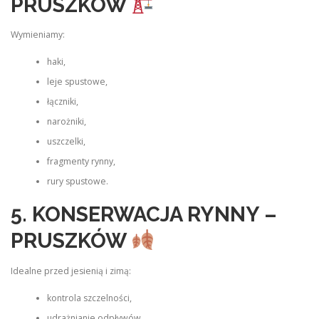
PRUSZKÓW
Wymieniamy:
haki,
leje spustowe,
łączniki,
narożniki,
uszczelki,
fragmenty rynny,
rury spustowe.
5. KONSERWACJA RYNNY –
PRUSZKÓW
Idealne przed jesienią i zimą:
kontrola szczelności,
udrażnianie odpływów,