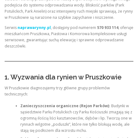
podejścia do systemu odprowadzania wody. Bliskość parków (Park
Potulickich, Park Anielin) oraz intensywny ruch miejski sprawiają, że rynny
w Pruszkowie są narażone na szybkie zapychanie i niszczenie.
Serwis
naprawarynny.pl
, dostępny pod numerem
570 933 114
, oferuje
mieszkańcom Pruszkowa, Piastowa i Komorowa kompleksowe usługi
serwisowe, gwarantując suchą elewację i sprawne odprowadzanie
deszczówki.
1. Wyzwania dla rynien w Pruszkowie
W Pruszkowie diagnozujemy trzy główne grupy problemów
technicznych:
Zanieczyszczenia organiczne (Rejon Parków):
Budynki w
sąsiedztwie Parku Potulickich czy Parku Kościuszki zmagają się z
ogromną ilością liści kasztanowców, dębów i lip. Tworzą one w
rynnach wilgotne „poduszki”, które nie tylko blokują wodę, ale
stają się podłożem dla wzrostu mchu.