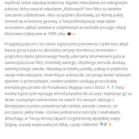
wyobraź sobie sytuację krytyczną. Kupiłeś mieszkanie po nałogowym
palaczu, który uważał odpalanie „Klubowych” bez filtra za świetne
ćwiczenie oddechowe. Albo urządziłeś domówkę, po której pokój
zmienił się w komorę gazową, a Twoja klimatyzacja zieje takim
aromatem, jakbyś siedział w zadymionym przedziale pociągu relacji
Warszawa-Zakopane w 1993 roku.
Przygotuj popcorn, bo nasze egzorcyzmy parowe to czyste kino akcji!
Nasza gorąca para to absolutny seryjny morderca, terminator i
pogromca dymu tytoniowego! Kiedy uderzamy strumieniem pary w
zanieczyszczone filtry, molekuły starego, ohydnego smrodu dostają
autentycznego zawału. Wpadają w totalną panikę, pakują w popłochu
swoje mikroskopijne, śmierdzące walizeczki, zaczynają kasłać własnym
dymem i z przeraźliwym, cienkim piskiem uciekają przez kratkę
wentylacyjną prosto do Pruszkowa, błagając nas o litość!
Nasz
wodny egzorcyzm wyciąga smród popielniczki za uszy i wykopuje go za
drzwi z potężnym uśmiechem na ustach. Po naszym zabiegu z
klimatyzatora poleci powietrze tak rześkie, wesołe i świeże, że
poczujesz, jakby małe, różowe jednorożce tańczyły z wiatrakami,
dmuchając w Twoją stronę zapach rozgniecionej alpejskiej mięty.
Żegnaj, wąsaty wujku-palaczu! Witaj, czysty oddechu!