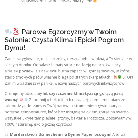
zapasowy zestaw do czyszczenia rynien!
Parowe Egzorcyzmy w Twoim
Salonie: Czysta Klima i Epicki Pogrom
Dymu!
Zamki zaryglowane, dach szczelny, deszcz bębni w okna, a Ty siedzisz w
suchym domku. Odpalasz klimatyzator z nadzieją na orzeźwiający,
alpejski powiew, a z nawiewu bucha zapach wilgotnej piwnicy, w której
stado zmokłych psów właśnie biega po starych skarpetkach?
STOP!
Zanim wpadniesz w panikę, wezwij naszych parowych inkwizytorów!
Oferujemy absolutny hit:
czyszczenie klimatyzacji gorącą parą
wodną!
Zapomnij o hektolitarch duszącej, chemicznej piany ze
sklepu. My uderzamy w Twój parownik strumieniem gęstej pary o
potężnej temperaturze, która bez mrugnięcia okiem gotuje na twardo
wszystkie ukryte tam pleśnie, grzyby, bakterie i roztocza. Zostawiamy w
100% naturalną, ekologiczną czystość!
Morderstwo z Uśmiechem na Dymie Papierosowym!
A teraz