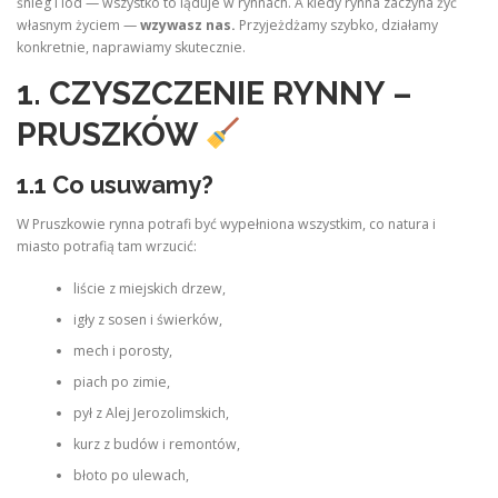
śnieg i lód — wszystko to ląduje w rynnach. A kiedy rynna zaczyna żyć
własnym życiem —
wzywasz nas.
Przyjeżdżamy szybko, działamy
konkretnie, naprawiamy skutecznie.
1. CZYSZCZENIE RYNNY –
PRUSZKÓW
1.1 Co usuwamy?
W Pruszkowie rynna potrafi być wypełniona wszystkim, co natura i
miasto potrafią tam wrzucić:
liście z miejskich drzew,
igły z sosen i świerków,
mech i porosty,
piach po zimie,
pył z Alej Jerozolimskich,
kurz z budów i remontów,
błoto po ulewach,