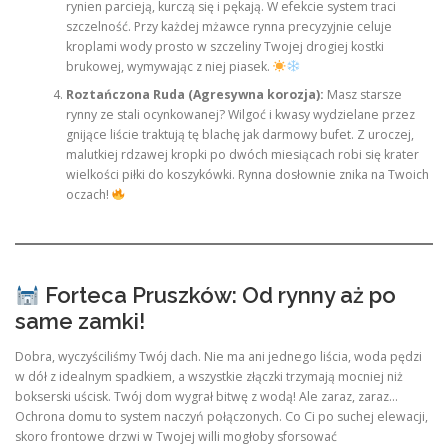
rynien parcieją, kurczą się i pękają. W efekcie system traci
szczelność. Przy każdej mżawce rynna precyzyjnie celuje
kroplami wody prosto w szczeliny Twojej drogiej kostki
brukowej, wymywając z niej piasek.
Roztańczona Ruda (Agresywna korozja):
Masz starsze
rynny ze stali ocynkowanej? Wilgoć i kwasy wydzielane przez
gnijące liście traktują tę blachę jak darmowy bufet. Z uroczej,
malutkiej rdzawej kropki po dwóch miesiącach robi się krater
wielkości piłki do koszykówki. Rynna dosłownie znika na Twoich
oczach!
Forteca Pruszków: Od rynny aż po
same zamki!
Dobra, wyczyściliśmy Twój dach. Nie ma ani jednego liścia, woda pędzi
w dół z idealnym spadkiem, a wszystkie złączki trzymają mocniej niż
bokserski uścisk. Twój dom wygrał bitwę z wodą! Ale zaraz, zaraz…
Ochrona domu to system naczyń połączonych. Co Ci po suchej elewacji,
skoro frontowe drzwi w Twojej willi mogłoby sforsować