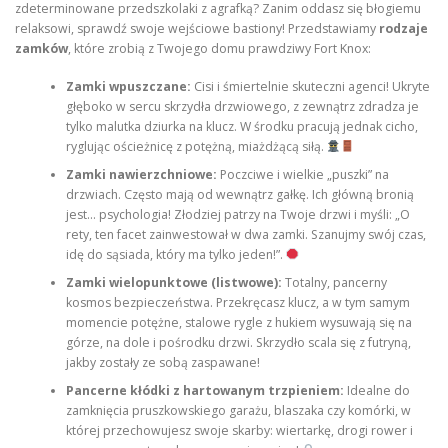
zdeterminowane przedszkolaki z agrafką? Zanim oddasz się błogiemu
relaksowi, sprawdź swoje wejściowe bastiony! Przedstawiamy
rodzaje
zamków
, które zrobią z Twojego domu prawdziwy Fort Knox:
Zamki wpuszczane:
Cisi i śmiertelnie skuteczni agenci! Ukryte
głęboko w sercu skrzydła drzwiowego, z zewnątrz zdradza je
tylko malutka dziurka na klucz. W środku pracują jednak cicho,
ryglując ościeżnicę z potężną, miażdżącą siłą.
Zamki nawierzchniowe:
Poczciwe i wielkie „puszki” na
drzwiach. Często mają od wewnątrz gałkę. Ich główną bronią
jest… psychologia! Złodziej patrzy na Twoje drzwi i myśli: „O
rety, ten facet zainwestował w dwa zamki. Szanujmy swój czas,
idę do sąsiada, który ma tylko jeden!”.
Zamki wielopunktowe (listwowe):
Totalny, pancerny
kosmos bezpieczeństwa. Przekręcasz klucz, a w tym samym
momencie potężne, stalowe rygle z hukiem wysuwają się na
górze, na dole i pośrodku drzwi. Skrzydło scala się z futryną,
jakby zostały ze sobą zaspawane!
Pancerne kłódki z hartowanym trzpieniem:
Idealne do
zamknięcia pruszkowskiego garażu, blaszaka czy komórki, w
której przechowujesz swoje skarby: wiertarkę, drogi rower i