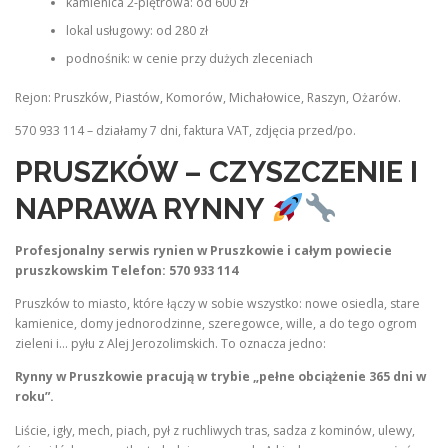
kamienica 2-piętrowa: od 600 zł
lokal usługowy: od 280 zł
podnośnik: w cenie przy dużych zleceniach
Rejon: Pruszków, Piastów, Komorów, Michałowice, Raszyn, Ożarów.
570 933 114 – działamy 7 dni, faktura VAT, zdjęcia przed/po.
PRUSZKÓW – CZYSZCZENIE I
NAPRAWA RYNNY
Profesjonalny serwis rynien w Pruszkowie i całym powiecie
pruszkowskim
Telefon: 570 933 114
Pruszków to miasto, które łączy w sobie wszystko: nowe osiedla, stare
kamienice, domy jednorodzinne, szeregowce, wille, a do tego ogrom
zieleni i… pyłu z Alej Jerozolimskich. To oznacza jedno:
Rynny w Pruszkowie pracują w trybie „pełne obciążenie 365 dni w
roku”.
Liście, igły, mech, piach, pył z ruchliwych tras, sadza z kominów, ulewy,