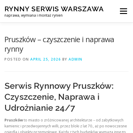
Skip
RYNNY SERWIS WARSZAWA
to
Menu
content
naprawa, wymiana i montaż rynien
CZYSZCZENIE PROFESJONALNA NAPRAWA, WYMIANA I MO
Pruszków – czyszczenie i naprawa
rynny
CENNIK
SERWIS RYNNY WARSZAWA
KONTAKT
POSTED ON
APRIL 25, 2026
BY
ADMIN
Serwis Rynnowy Pruszków:
Czyszczenie, Naprawa i
Udrożnianie 24/7
Pruszków
to miasto o zróżnicowanej architekturze – od zabytkowych
kamienic i przedwojennych willi, przez bloki z lat 70., aż po nowoczesne
osiedla i obiekty przemysłowe. Każdy z tych budynków wymaga innego