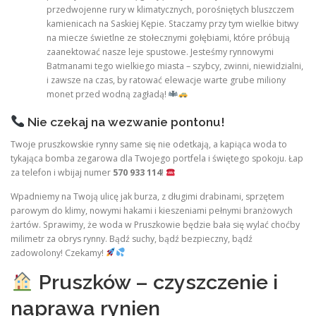
przedwojenne rury w klimatycznych, porośniętych bluszczem
kamienicach na Saskiej Kępie. Staczamy przy tym wielkie bitwy
na miecze świetlne ze stołecznymi gołębiami, które próbują
zaanektować nasze leje spustowe. Jesteśmy rynnowymi
Batmanami tego wielkiego miasta – szybcy, zwinni, niewidzialni,
i zawsze na czas, by ratować elewacje warte grube miliony
monet przed wodną zagładą!
Nie czekaj na wezwanie pontonu!
Twoje pruszkowskie rynny same się nie odetkają, a kapiąca woda to
tykająca bomba zegarowa dla Twojego portfela i świętego spokoju. Łap
za telefon i wbijaj numer
570 933 114
!
Wpadniemy na Twoją ulicę jak burza, z długimi drabinami, sprzętem
parowym do klimy, nowymi hakami i kieszeniami pełnymi branżowych
żartów. Sprawimy, że woda w Pruszkowie będzie bała się wylać choćby
milimetr za obrys rynny. Bądź suchy, bądź bezpieczny, bądź
zadowolony! Czekamy!
Pruszków – czyszczenie i
naprawa rynien