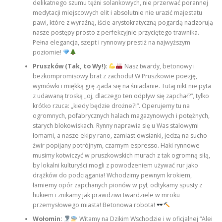
delikatnego szumu tężni solankowych, nie przerwać porannej
medytacji miejscowych elit i absolutnie nie urazić majestatu
pawi, które z wyraźną, iście arystokratyczną pogardą nadzorują
nasze postępy prosto z perfekcyjnie przyciętego trawnika.
Pełna elegancja, szept i rynnowy prestiż na najwyższym
poziomie!
Pruszków (Tak, to Wy!):
Nasz twardy, betonowy i
bezkompromisowy brat z zachodu! W Pruszkowie poezję,
wymówki i miękką grę zjada się na śniadanie. Tutaj nikt nie pyta
z udawaną troską „oj, dlaczego ten odpływ się zapchał?”, tylko
krótko rzuca: „kiedy będzie drożne?!”. Operujemy tu na
ogromnych, pofabrycznych halach magazynowych i potężnych,
starych blokowiskach. Rynny naprawia się u Was stalowymi
łomami, a nasze ekipy rano, zamiast owsianki, jedzą na sucho
żwir popijany potrójnym, czarnym espresso. Haki rynnowe
musimy kotwiczyć w pruszkowskich murach z tak ogromną siłą,
by lokalni kulturyści mogli z powodzeniem używać rur jako
drążków do podciągania! Wchodzimy pewnym krokiem,
łamiemy opór zapchanych pionów w pył, odtykamy spusty z
hukiem i znikamy jak prawdziwi twardziele w mroku
przemysłowego miasta! Betonowa robota!
Wołomin:
Witamy na Dzikim Wschodzie i w oficjalnej “Alei