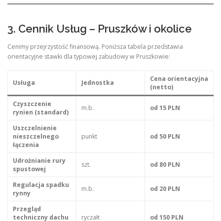
3. Cennik Usług – Pruszków i okolice
Cenimy przejrzystość finansową. Poniższa tabela przedstawia
orientacyjne stawki dla typowej zabudowy w Pruszkowie:
Cena orientacyjna
Usługa
Jednostka
(netto)
Czyszczenie
m.b.
od 15 PLN
rynien (standard)
Uszczelnienie
nieszczelnego
punkt
od 50 PLN
łączenia
Udrożnianie rury
szt.
od 80 PLN
spustowej
Regulacja spadku
m.b.
od 20 PLN
rynny
Przegląd
techniczny dachu
ryczałt
od 150 PLN