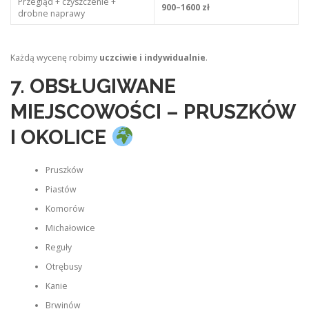
Przegląd + czyszczenie +
900–1600 zł
drobne naprawy
Każdą wycenę robimy
uczciwie i indywidualnie
.
7. OBSŁUGIWANE
MIEJSCOWOŚCI – PRUSZKÓW
I OKOLICE
Pruszków
Piastów
Komorów
Michałowice
Reguły
Otrębusy
Kanie
Brwinów