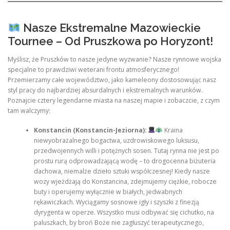
Nasze Ekstremalne Mazowieckie
Tournee – Od Pruszkowa po Horyzont!
Myślisz, że Pruszków to nasze jedyne wyzwanie? Nasze rynnowe wojska
specjalne to prawdziwi weterani frontu atmosferycznego!
Przemierzamy całe województwo, jako kameleony dostosowując nasz
styl pracy do najbardziej absurdalnych i ekstremalnych warunków.
Poznajcie cztery legendarne miasta na naszej mapie i zobaczcie, z czym
tam walczymy:
Konstancin (Konstancin-Jeziorna):
Kraina
niewyobrażalnego bogactwa, uzdrowiskowego luksusu,
przedwojennych willi i potężnych sosen. Tutaj rynna nie jest po
prostu rurą odprowadzającą wodę – to drogocenna biżuteria
dachowa, niemalże dzieło sztuki współczesnej! Kiedy nasze
wozy wjeżdżają do Konstancina, zdejmujemy ciężkie, robocze
buty i operujemy wyłącznie w białych, jedwabnych
rękawiczkach. Wyciągamy sosnowe igły i szyszki z finezją
dyrygenta w operze. Wszystko musi odbywać się cichutko, na
paluszkach, by broń Boże nie zagłuszyć terapeutycznego,