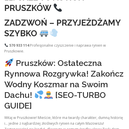
PRUSZKÓW
ZADZWOŃ – PRZYJEŻDŻAMY
SZYBKO
570 933 114
Profesjonalne czyszczenie i naprawa rynien w
Pruszkowie.
Pruszków: Ostateczna
Rynnowa Rozgrywka! Zakończ
Wodny Koszmar na Swoim
Dachu!
[SEO-TURBO
GUIDE]
Witaj w Pruszkowie! Mieście, które ma twardy charakter, dumną historię
i… jedne z najbardziej złośliwych rynien na całym Mazowszu!