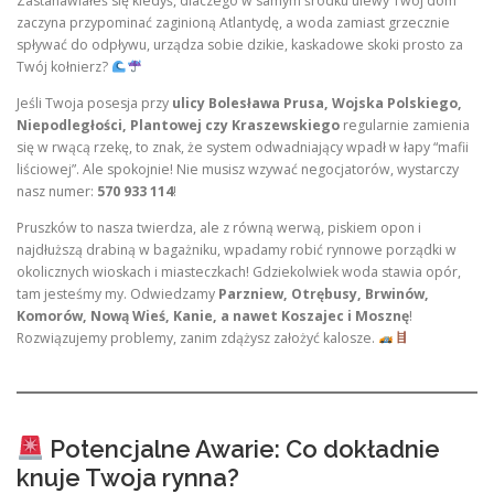
Zastanawiałeś się kiedyś, dlaczego w samym środku ulewy Twój dom
zaczyna przypominać zaginioną Atlantydę, a woda zamiast grzecznie
spływać do odpływu, urządza sobie dzikie, kaskadowe skoki prosto za
Twój kołnierz?
Jeśli Twoja posesja przy
ulicy Bolesława Prusa, Wojska Polskiego,
Niepodległości, Plantowej czy Kraszewskiego
regularnie zamienia
się w rwącą rzekę, to znak, że system odwadniający wpadł w łapy “mafii
liściowej”. Ale spokojnie! Nie musisz wzywać negocjatorów, wystarczy
nasz numer:
570 933 114
!
Pruszków to nasza twierdza, ale z równą werwą, piskiem opon i
najdłuższą drabiną w bagażniku, wpadamy robić rynnowe porządki w
okolicznych wioskach i miasteczkach! Gdziekolwiek woda stawia opór,
tam jesteśmy my. Odwiedzamy
Parzniew, Otrębusy, Brwinów,
Komorów, Nową Wieś, Kanie, a nawet Koszajec i Mosznę
!
Rozwiązujemy problemy, zanim zdążysz założyć kalosze.
Potencjalne Awarie: Co dokładnie
knuje Twoja rynna?