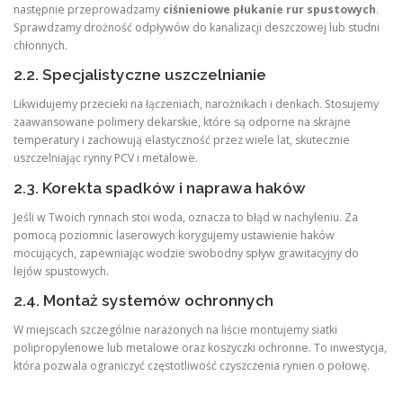
następnie przeprowadzamy
ciśnieniowe płukanie rur spustowych
.
Sprawdzamy drożność odpływów do kanalizacji deszczowej lub studni
chłonnych.
2.2. Specjalistyczne uszczelnianie
Likwidujemy przecieki na łączeniach, narożnikach i denkach. Stosujemy
zaawansowane polimery dekarskie, które są odporne na skrajne
temperatury i zachowują elastyczność przez wiele lat, skutecznie
uszczelniając rynny PCV i metalowe.
2.3. Korekta spadków i naprawa haków
Jeśli w Twoich rynnach stoi woda, oznacza to błąd w nachyleniu. Za
pomocą poziomnic laserowych korygujemy ustawienie haków
mocujących, zapewniając wodzie swobodny spływ grawitacyjny do
lejów spustowych.
2.4. Montaż systemów ochronnych
W miejscach szczególnie narażonych na liście montujemy siatki
polipropylenowe lub metalowe oraz koszyczki ochronne. To inwestycja,
która pozwala ograniczyć częstotliwość czyszczenia rynien o połowę.