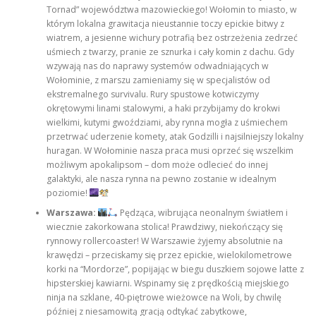
Tornad” województwa mazowieckiego! Wołomin to miasto, w
którym lokalna grawitacja nieustannie toczy epickie bitwy z
wiatrem, a jesienne wichury potrafią bez ostrzeżenia zedrzeć
uśmiech z twarzy, pranie ze sznurka i cały komin z dachu. Gdy
wzywają nas do naprawy systemów odwadniających w
Wołominie, z marszu zamieniamy się w specjalistów od
ekstremalnego survivalu. Rury spustowe kotwiczymy
okrętowymi linami stalowymi, a haki przybijamy do krokwi
wielkimi, kutymi gwoździami, aby rynna mogła z uśmiechem
przetrwać uderzenie komety, atak Godzilli i najsilniejszy lokalny
huragan. W Wołominie nasza praca musi oprzeć się wszelkim
możliwym apokalipsom – dom może odlecieć do innej
galaktyki, ale nasza rynna na pewno zostanie w idealnym
poziomie!
Warszawa:
Pędząca, wibrująca neonalnym światłem i
wiecznie zakorkowana stolica! Prawdziwy, niekończący się
rynnowy rollercoaster! W Warszawie żyjemy absolutnie na
krawędzi – przeciskamy się przez epickie, wielokilometrowe
korki na “Mordorze”, popijając w biegu duszkiem sojowe latte z
hipsterskiej kawiarni. Wspinamy się z prędkością miejskiego
ninja na szklane, 40-piętrowe wieżowce na Woli, by chwilę
później z niesamowitą gracją odtykać zabytkowe,