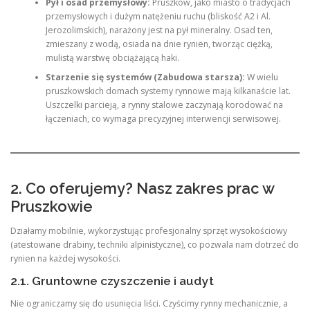
Pył i osad przemysłowy:
Pruszków, jako miasto o tradycjach
przemysłowych i dużym natężeniu ruchu (bliskość A2 i Al.
Jerozolimskich), narażony jest na pył mineralny. Osad ten,
zmieszany z wodą, osiada na dnie rynien, tworząc ciężką,
mulistą warstwę obciążającą haki.
Starzenie się systemów (Zabudowa starsza):
W wielu
pruszkowskich domach systemy rynnowe mają kilkanaście lat.
Uszczelki parcieją, a rynny stalowe zaczynają korodować na
łączeniach, co wymaga precyzyjnej interwencji serwisowej.
2. Co oferujemy? Nasz zakres prac w
Pruszkowie
Działamy mobilnie, wykorzystując profesjonalny sprzęt wysokościowy
(atestowane drabiny, techniki alpinistyczne), co pozwala nam dotrzeć do
rynien na każdej wysokości.
2.1. Gruntowne czyszczenie i audyt
Nie ograniczamy się do usunięcia liści. Czyścimy rynny mechanicznie, a