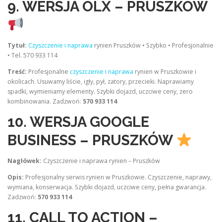
9. WERSJA OLX – PRUSZKÓW
Tytuł:
Czyszczenie i naprawa
rynien Pruszków • Szybko • Profesjonalnie
• Tel. 570 933 114
Treść:
Profesjonalne
czyszczenie i naprawa
rynien w Pruszkowie i
okolicach. Usuwamy liście, igły, pył, zatory, przecieki. Naprawiamy
spadki, wymieniamy elementy. Szybki dojazd, uczciwe ceny, zero
kombinowania. Zadzwoń:
570 933 114
10. WERSJA GOOGLE
BUSINESS – PRUSZKÓW
Nagłówek:
Czyszczenie i naprawa rynien – Pruszków
Opis:
Profesjonalny serwis rynien w Pruszkowie. Czyszczenie, naprawy,
wymiana, konserwacja. Szybki dojazd, uczciwe ceny, pełna gwarancja.
Zadzwoń:
570 933 114
11. CALL TO ACTION –