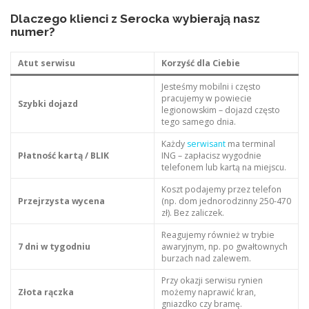
Dlaczego klienci z Serocka wybierają nasz
numer?
Atut serwisu
Korzyść dla Ciebie
Jesteśmy mobilni i często
pracujemy w powiecie
Szybki dojazd
legionowskim – dojazd często
tego samego dnia.
Każdy
serwisant
ma terminal
Płatność kartą / BLIK
ING – zapłacisz wygodnie
telefonem lub kartą na miejscu.
Koszt podajemy przez telefon
Przejrzysta wycena
(np. dom jednorodzinny 250-470
zł). Bez zaliczek.
Reagujemy również w trybie
7 dni w tygodniu
awaryjnym, np. po gwałtownych
burzach nad zalewem.
Przy okazji serwisu rynien
Złota rączka
możemy naprawić kran,
gniazdko czy bramę.