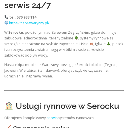
serwis 24/7
tel. 570 933 114
https://naprawarynny.pl/
W
Serocku
, położonym nad Zalewem Zegrzyńskim, gdzie dominuje
zabudowa jednorodzinna i tereny zielone
, systemy rynnowe są
szczególnie narażone na szybkie zapychanie. Liście
, igliwie
, piasek
i zanieczyszczenia z wiatru mogą w krótkim czasie całkowicie
zablokować odpływ wody.
Nasza ekipa mobilna z Warszawy obsługuje Serock i okolice (Zegrze,
Jadwisin, Wierzbica, Stanisławów), oferując szybkie czyszczenie,
udrażnianie i naprawę rynien.
Usługi rynnowe w Serocku
Oferujemy kompleksowy
serwis
systemów rynnowych: