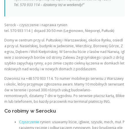
Tel. 570 933 114 – działamy też w weekendy!”
Serock – czyszczenie i naprawa rynien
tel. 570 933 114 | dojazd 30-50 min (Legionowo, Nieporęt, Pułtusk)
Domy w centrum przy ul. Pułtuskiej i Warszawskiej, okolice Rynku, osiedl
a przy ul. Nasielskiej, budynki w Jadwisinie, Wierzbicy, Borowej Górze, Z
egrzu, Dębem i Woli Kiełpińskiej. W Serocku liście z lasów nad Narwią, igl
iwie z sosnowych borów od strony Zalewu Zegrzyńskiego i piach z dróg
szybko zapychają rynny, a po zimie często ciekną łączenia w domkach let
niskowych nad wodą i w nowych domach z poddaszem.
Dzwonisz na +48 570 933 114. To numer mobilnego serwisu z Warszawy
i okolic, który przyjmuje zgłoszenia awarii. Mamy 10 mobilnych serwisant
ów w terenie i ponad 300 różnych usług budowlano-
remontowych, działamy 7 dni w tygodniu. Po serwisie płacisz kartą, Blikie
m lub telefonem, bo każdy pracownik ma terminal płatniczy ING.
Co robimy w Serocku
Czyszczenie
rynien: usuwamy liście, igliwie, szyszki, mech, muł. P
racujemy ręcznie i odkurzaczem rynnowym, bez brudzenia ele