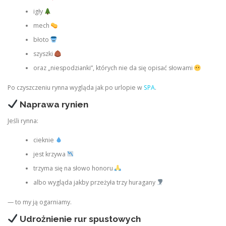
igły
mech
błoto
szyszki
oraz „niespodzianki”, których nie da się opisać słowami
Po czyszczeniu rynna wygląda jak po urlopie w
SPA
.
Naprawa rynien
Jeśli rynna:
cieknie
jest krzywa
trzyma się na słowo honoru
albo wygląda jakby przeżyła trzy huragany
— to my ją ogarniamy.
Udrożnienie rur spustowych