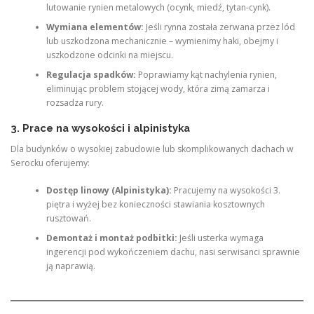
lutowanie rynien metalowych (ocynk, miedź, tytan-cynk).
Wymiana elementów:
Jeśli rynna została zerwana przez lód
lub uszkodzona mechanicznie – wymienimy haki, obejmy i
uszkodzone odcinki na miejscu.
Regulacja spadków:
Poprawiamy kąt nachylenia rynien,
eliminując problem stojącej wody, która zimą zamarza i
rozsadza rury.
3. Prace na wysokości i alpinistyka
Dla budynków o wysokiej zabudowie lub skomplikowanych dachach w
Serocku oferujemy:
Dostęp linowy (Alpinistyka):
Pracujemy na wysokości 3.
piętra i wyżej bez konieczności stawiania kosztownych
rusztowań.
Demontaż i montaż podbitki:
Jeśli usterka wymaga
ingerencji pod wykończeniem dachu, nasi serwisanci sprawnie
ją naprawią.