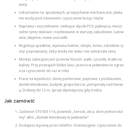
wacji
Udrażnianie rur spustowych: przepychanie mechaniczne, płuka
nie wodą pod ciśnieniem, czyszczenie koszy i lejów
Naprawa i uszczelnianie: cieknące złączki PCV, pęknięcia, nieszc
zelne rynny stalowe i ocynkowane w starszej zabudowie. Lutow
anie, klejenie, nowe uszczelki
Regulacja spadków, wymiana haków, obejm, kolan, odcinków ry
nny: poprawiamy, żeby woda nie stała i nie zamarzała zimą
Montaż zabezpieczeń przeciw liściom: siatki, szczotki, kratki na
wyloty. Przy posesjach blisko lasu i jeziora w Jadwisinie to ogran
icza czyszczenie do raz w roku
Prace na wysokości: domy parterowe, piętrowe z poddaszem,
domki letniskowe, budynki gospodarcze, pensjonaty nad Narwi
ą. Drabiny do 12 m, sprzęt alpinistyczny gdy trzeba
Jak zamówić
Zadzwoń 570 933 114, powiedz „Serock, ulica, dom jednorodzi
nny” albo „domek letniskowy w Jadwisinie”
Dostajesz wycenę przez telefon. Orientacyjnie: czyszczenie do