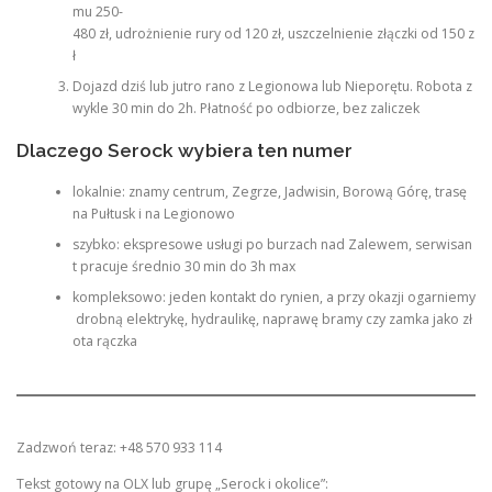
mu 250-
480 zł, udrożnienie rury od 120 zł, uszczelnienie złączki od 150 z
ł
Dojazd dziś lub jutro rano z Legionowa lub Nieporętu. Robota z
wykle 30 min do 2h. Płatność po odbiorze, bez zaliczek
Dlaczego Serock wybiera ten numer
lokalnie: znamy centrum, Zegrze, Jadwisin, Borową Górę, trasę
na Pułtusk i na Legionowo
szybko: ekspresowe usługi po burzach nad Zalewem, serwisan
t pracuje średnio 30 min do 3h max
kompleksowo: jeden kontakt do rynien, a przy okazji ogarniemy
drobną elektrykę, hydraulikę, naprawę bramy czy zamka jako zł
ota rączka
Zadzwoń teraz: +48 570 933 114
Tekst gotowy na OLX lub grupę „Serock i okolice”: