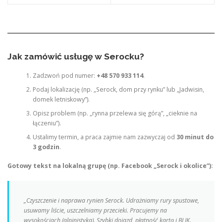
Jak zamówić usługę w Serocku?
Zadzwoń pod numer:
+48 570 933 114
.
Podaj lokalizację (np. „Serock, dom przy rynku” lub „Jadwisin,
domek letniskowy”).
Opisz problem (np. „rynna przelewa się górą”, „cieknie na
łączeniu”).
Ustalimy termin, a praca zajmie nam zazwyczaj od
30 minut do
3 godzin
.
Gotowy tekst na lokalną grupę (np. Facebook „Serock i okolice”):
„Czyszczenie i naprawa rynien Serock. Udrażniamy rury spustowe,
usuwamy liście, uszczelniamy przecieki. Pracujemy na
wysokościach (alpinistyka). Szybki dojazd, płatność kartą i BLIK.