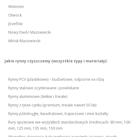
Wołomin
Otwock
Józefów
Nowy Dwór Mazowiecki
Mińsk Mazowiecki
Jakie rynny czyszczemy (wszystkie typy i materiały):
Rynny PCV (plastikowe) – budżetowe, odporne na rdzę
Rynny stalowe ocynkowane i powlekane
Rynny aluminiowe (lekkie i trwałe)
Rynny z tytan-cynku (premium, trwałe nawet 50 lat)
Rynny półokrągłe, kwadratowe, trapezowe i inne kształty
Rury spustowe we wszystkich standardowych średnicach: 90 mm, 100
mm, 125 mm, 135 mm, 150 mm
Wszystkie akcesoria: haki (rynhajzy), narożniki, łączenia, złączki,