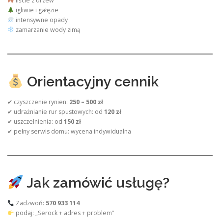
liście z drzew
igliwie i gałęzie
intensywne opady
zamarzanie wody zimą
Orientacyjny cennik
✔ czyszczenie rynien:
250 – 500 zł
✔ udrażnianie rur spustowych: od
120 zł
✔ uszczelnienia: od
150 zł
✔ pełny serwis domu: wycena indywidualna
Jak zamówić usługę?
Zadzwoń:
570 933 114
podaj: „Serock + adres + problem”