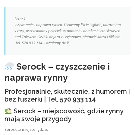
Serock –
czyszczenie i naprawa rynien. Usuwamy liście i igliwie, udrażniam
y rury, uszczelniamy przecieki w domach i domkach letniskowych
nad Zalewem. Szybki dojazd z Legionowa, płatność kartą i Blikiem.
Tel. 570 933 114 – działamy dziś!
Serock – czyszczenie i
naprawa rynny
Profesjonalnie, skutecznie, z humorem i
bez fuszerki | Tel.
570 933 114
Serock – miejscowość, gdzie rynny
mają swoje przygody
Serock to miejsce, gdzie: