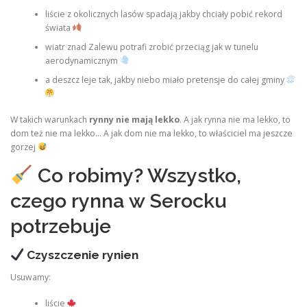
liście z okolicznych lasów spadają jakby chciały pobić rekord
świata
wiatr znad Zalewu potrafi zrobić przeciąg jak w tunelu
aerodynamicznym
a deszcz leje tak, jakby niebo miało pretensje do całej gminy
W takich warunkach
rynny nie mają lekko
. A jak rynna nie ma lekko, to
dom też nie ma lekko… A jak dom nie ma lekko, to właściciel ma jeszcze
gorzej
Co robimy? Wszystko,
czego rynna w Serocku
potrzebuje
Czyszczenie rynien
Usuwamy:
liście