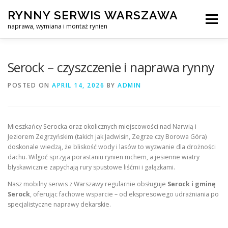
Skip
RYNNY SERWIS WARSZAWA
to
Menu
content
naprawa, wymiana i montaż rynien
CZYSZCZENIE PROFESJONALNA NAPRAWA, WYMIANA I MO
Serock – czyszczenie i naprawa rynny
POSTED ON
APRIL 14, 2026
BY
ADMIN
CENNIK
SERWIS RYNNY WARSZAWA
KONTAKT
Mieszkańcy Serocka oraz okolicznych miejscowości nad Narwią i
Jeziorem Zegrzyńskim (takich jak Jadwisin, Zegrze czy Borowa Góra)
doskonale wiedzą, że bliskość wody i lasów to wyzwanie dla drożności
dachu. Wilgoć sprzyja porastaniu rynien mchem, a jesienne wiatry
błyskawicznie zapychają rury spustowe liśćmi i gałązkami.
Nasz mobilny serwis z Warszawy regularnie obsługuje
Serock i gminę
Serock
, oferując fachowe wsparcie – od ekspresowego udrażniania po
specjalistyczne naprawy dekarskie.