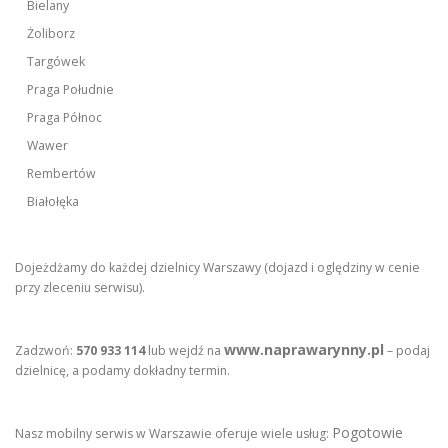
Bielany
Żoliborz
Targówek
Praga Południe
Praga Północ
Wawer
Rembertów
Białołęka
Dojeżdżamy do każdej dzielnicy Warszawy (dojazd i oględziny w cenie
przy zleceniu serwisu).
www.naprawarynny.pl
Zadzwoń:
570 933 114
lub wejdź na
– podaj
dzielnicę, a podamy dokładny termin.
Pogotowie
Nasz mobilny serwis w Warszawie oferuje wiele usług: