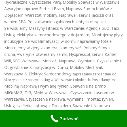
Hydrauliczne
Czyszczenie Parą
Mobilny Spawacz w Warszawie
,
,
,
Awaryjne naprawy Furtek i Bram
Naprawy Samochodów z
,
Dojazdem
Warsztat mobilny
Naprawa i serwis jacuzzi oraz
,
,
wanien SPA
Poszukiwanie zgubionych złotych obrączek
,
,
Serwisujemy Maszyny Fitness w Warszawie
Agencja SEO
Taxi
,
,
,
Usługi elektryka samochodowego z dojazdem
,
Montujemy płyty
indukcyjne
Serwis klimatyzacji w domu
naprawiamy fotele
,
,
,
Montujemy wizjery z kamerą i kamery wifi
Robimy filmy z
,
drona
Awaryjnie otwieramy zamki
Flyxpress.pl
Serwis Kamer
,
,
,
Wifi
SEO Warszawa
Montaż, Naprawa, Wymiana, Czyszczenie i
,
,
Odgrzybianie Klimatyzacji w Domu
Mobilny Mechanik
,
Warszawa & Elektryk Samochodowy
zapraszamy serdecznie do
skorzystania z naszych usług w Warszawie i okolicach. Posiadamy też
Mobilną Naprawę i wymianę rynien
Spawanie na zimno
,
MIG/MAG, TIG, MMA w Warszawie
Czyszczenie Laserem w
,
Warszawie
Czyszczenie naprawa, wymiana i montaż rynien
.
,
Usługi szlifierką kątową z Dojazdem
Spawanie i Naprawa
,
Kontenerów
Ogrodnik Warszawa
Spawacz z Dojazdem
Montaż
,
,
,
Zadzwoń
Jacuzi i Sauny
Automatyka, Inteligentne Sterowanie Domem
.
.
Serwis wideodomofonów Warszawa
Wymiana zamków
,