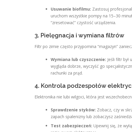
Usuwanie biofilmu:
Zastosuj profesjonaln
uruchom wszystkie pompy na 15–30 minut,
“zresetować” czystość urządzenia.
3. Pielęgnacja i wymiana filtrów
Filtr po zimie często przypomina “magazyn” zaniec
Wymiana lub czyszczenie:
Jeśli filtr b
wygląda dobrze, wyczyść go specjalistyczn
rachunki za prąd.
4. Kontrola podzespołów elektry
Elektronika nie lubi wilgoci, która jest wszechobe
Sprawdzenie styków:
Zobacz, czy w skrz
zapach spalenizny lub zobaczysz zaśniedzi
Test zabezpieczeń:
Upewnij się, że wył