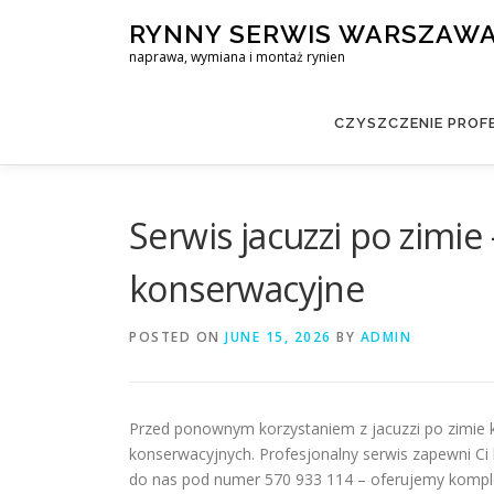
Skip
RYNNY SERWIS WARSZAW
to
naprawa, wymiana i montaż rynien
content
CZYSZCZENIE PROF
Serwis jacuzzi po zimie
konserwacyjne
POSTED ON
JUNE 15, 2026
BY
ADMIN
Przed ponownym korzystaniem z jacuzzi po zimie 
konserwacyjnych. Profesjonalny serwis zapewni C
do nas pod numer 570 933 114 – oferujemy komplek