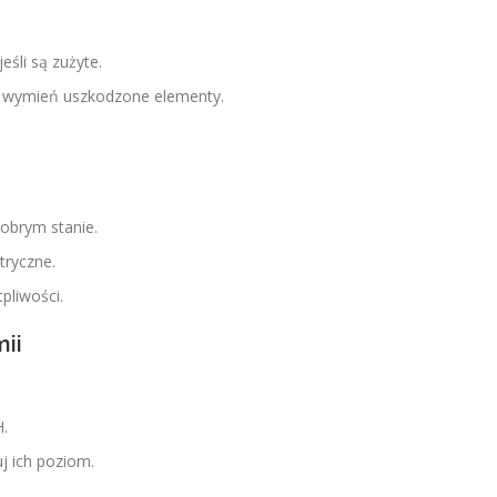
eśli są zużyte.
– wymień uszkodzone elementy.
o
dobrym stanie.
tryczne.
pliwości.
mii
H.
j ich poziom.