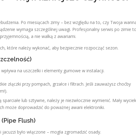
zebudzenia. Po miesiącach zimy – bez względu na to, czy Twoja wann
ządzenie wymaga szczególnej uwagi. Profesjonalny serwis po zimie t
 przyjemnością, a nie walką z awariami.
ch, które należy wykonać, aby bezpiecznie rozpocząć sezon.
Szczelność)
wpływa na uszczelki i elementy gumowe w instalacji.
ie złączki przy pompach, grzałce i filtrach. Jeśli zauważysz choćby
m!).
są sparciałe lub sztywne, należy je niezwłocznie wymienić. Mały wycie
niach może doprowadzić do poważnej awarii elektroniki.
(Pipe Flush)
li jacuzzi było włączone – mogła zgromadzić osady.