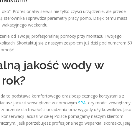
onalistom?
oko”. Profesjonalny serwis nie tylko czyści urządzenie, ale przede
 sterownika i sprawdza parametry pracy pomp. Dzięki temu masz
ku wakacyjnego weekendu.
ączenie od Twojej profesjonalnej pomocy przy montażu Twojego
kolicach. Skontaktuj się z naszym zespołem już dziś pod numerem
5
adomość.
alną jakość wody w
 rok?
woda to podstawa komfortowego oraz bezpiecznego korzystania z
 posiadasz jacuzzi wewnętrzne w domowym
SPA
, czy model zewnętrzny
 znaczenie dla trwałości urządzenia oraz wygody użytkowników. Jako
j konserwacji jacuzzi w całej Polsce pomagamy naszym klientom
icznym. Jeśli potrzebujesz profesjonalnego wsparcia, skontaktuj się 