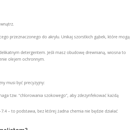
ewnątrz.
cego przeznaczonego do akrylu. Unikaj szorstkich gąbek, które mogą
 delikatnym detergentem. Jeśli masz obudowę drewnianą, wiosna to
zenie olejem ochronnym.
ny musi być precyzyjny:
maga tzw. “chlorowania szokowego”, aby zdezynfekować każdą
7.4 – to podstawa, bez której żadna chemia nie będzie działać