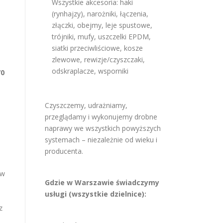
Wszystkie akcesoria: haki
(rynhajzy), narożniki, łączenia,
złączki, obejmy, leje spustowe,
trójniki, mufy, uszczelki EPDM,
siatki przeciwliściowe, kosze
zlewowe, rewizje/czyszczaki,
odskraplacze, wsporniki
70
Czyszczemy, udrażniamy,
przeglądamy i wykonujemy drobne
naprawy we wszystkich powyższych
systemach – niezależnie od wieku i
producenta.
 w
Gdzie w Warszawie świadczymy
usługi (wszystkie dzielnice):
z