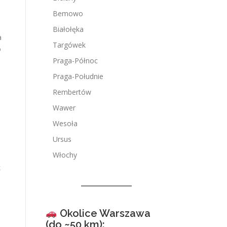
Bemowo
Białołęka
a
Targówek
o
Praga-Północ
Praga-Południe
Rembertów
Wawer
Wesoła
Ursus
Włochy
k
Okolice Warszawa
(do ~50 km):