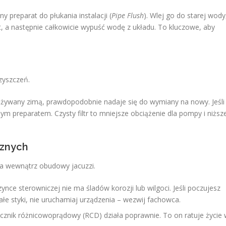
y preparat do płukania instalacji (
Pipe Flush
). Wlej go do starej wody
 a następnie całkowicie wypuść wodę z układu. To kluczowe, aby
zyszczeń.
ył używany zimą, prawdopodobnie nadaje się do wymiany na nowy. Jeśli
ym preparatem. Czysty filtr to mniejsze obciążenie dla pompy i niższ
cznych
cna wewnątrz obudowy jacuzzi.
ynce sterowniczej nie ma śladów korozji lub wilgoci. Jeśli poczujesz
ałe styki, nie uruchamiaj urządzenia – wezwij fachowca.
ącznik różnicowoprądowy (RCD) działa poprawnie. To on ratuje życie