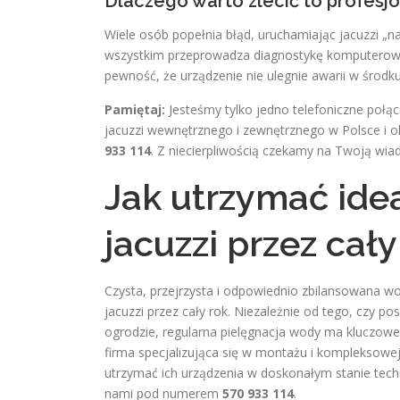
Dlaczego warto zlecić to profesj
Wiele osób popełnia błąd, uruchamiając jacuzzi „na 
wszystkim przeprowadza diagnostykę komputerową
pewność, że urządzenie nie ulegnie awarii w środ
Pamiętaj:
Jesteśmy tylko jedno telefoniczne poł
jacuzzi wewnętrznego i zewnętrznego w Polsce i o
933 114
. Z niecierpliwością czekamy na Twoją wi
Jak utrzymać ide
jacuzzi przez cały
Czysta, przejrzysta i odpowiednio zbilansowana 
jacuzzi przez cały rok. Niezależnie od tego, czy
ogrodzie, regularna pielęgnacja wody ma kluczowe
firma specjalizująca się w montażu i kompleksowe
utrzymać ich urządzenia w doskonałym stanie techn
nami pod numerem
570 933 114
.