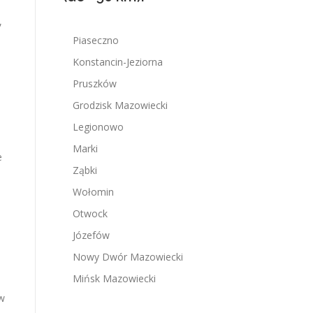
,
Piaseczno
Konstancin-Jeziorna
Pruszków
Grodzisk Mazowiecki
Legionowo
Marki
e
Ząbki
Wołomin
Otwock
Józefów
Nowy Dwór Mazowiecki
Mińsk Mazowiecki
 w