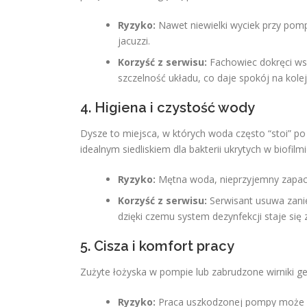
Ryzyko:
Nawet niewielki wyciek przy pomp
jacuzzi.
Korzyść z serwisu:
Fachowiec dokręci wszy
szczelność układu, co daje spokój na kole
4. Higiena i czystość wody
Dysze to miejsca, w których woda często “stoi” po 
idealnym siedliskiem dla bakterii ukrytych w biofilmi
Ryzyko:
Mętna woda, nieprzyjemny zapach 
Korzyść z serwisu:
Serwisant usuwa zani
dzięki czemu system dezynfekcji staje się 
5. Cisza i komfort pracy
Zużyte łożyska w pompie lub zabrudzone wirniki ge
Ryzyko:
Praca uszkodzonej pompy może sta