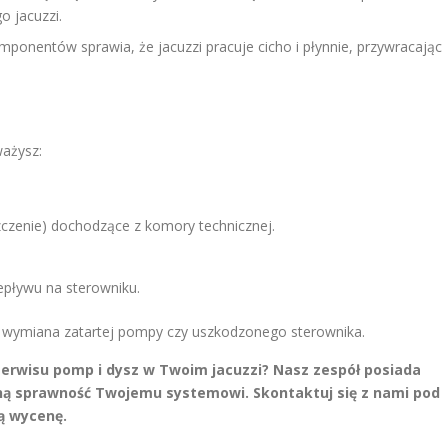
o jacuzzi.
onentów sprawia, że jacuzzi pracuje cicho i płynnie, przywracając
ważysz:
zczenie) dochodzące z komory technicznej.
epływu na sterowniku.
niż wymiana zatartej pompy czy uszkodzonego sterownika.
serwisu pomp i dysz w Twoim jacuzzi? Nasz zespół posiada
łną sprawność Twojemu systemowi. Skontaktuj się z nami pod
ą wycenę.