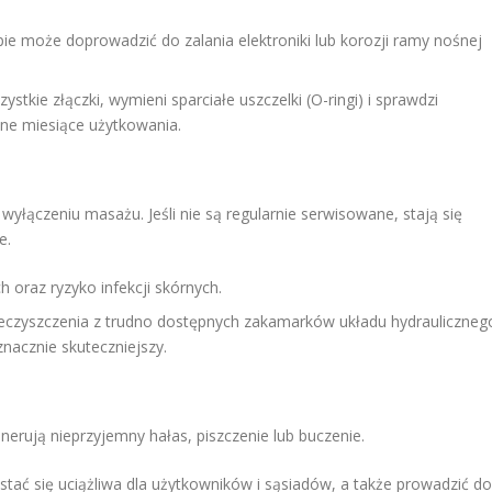
ie może doprowadzić do zalania elektroniki lub korozji ramy nośnej
stkie złączki, wymieni sparciałe uszczelki (O-ringi) i sprawdzi
jne miesiące użytkowania.
wyłączeniu masażu. Jeśli nie są regularnie serwisowane, stają się
e.
oraz ryzyko infekcji skórnych.
eczyszczenia z trudno dostępnych zakamarków układu hydrauliczneg
znacznie skuteczniejszy.
nerują nieprzyjemny hałas, piszczenie lub buczenie.
ć się uciążliwa dla użytkowników i sąsiadów, a także prowadzić do