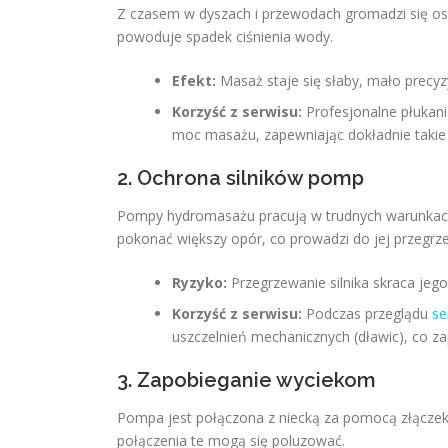
Z czasem w dyszach i przewodach gromadzi się osad
powoduje spadek ciśnienia wody.
Efekt:
Masaż staje się słaby, mało precyzy
Korzyść z serwisu:
Profesjonalne płukani
moc masażu, zapewniając dokładnie takie w
2. Ochrona silników pomp
Pompy hydromasażu pracują w trudnych warunkach. 
pokonać większy opór, co prowadzi do jej przegrz
Ryzyko:
Przegrzewanie silnika skraca jeg
Korzyść z serwisu:
Podczas przeglądu
se
uszczelnień mechanicznych (dławic), co zap
3. Zapobieganie wyciekom
Pompa jest połączona z niecką za pomocą złączek 
połączenia te mogą się poluzować.