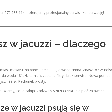
r 570 933 114 – oferujemy profesjonalny serwis i konserwację!
z w jacuzzi – dlaczego
amiast masażu, na panelu błąd FLO, a woda zimna. Znasz to? W Pols
arda woda 18°dH, kamień, zatkane filtry i brak serwisu. Nowa pompa
ysz 499 zł. Rachunek prosty.
ce. Wiemy, co je zabija. Zadzwoń
570 933 114
i nie płać za awarie,
e w jacuzzi psują się w