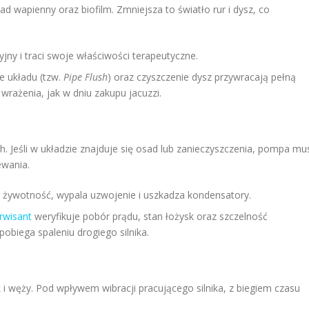
 wapienny oraz biofilm. Zmniejsza to światło rur i dysz, co
jny i traci swoje właściwości terapeutyczne.
e układu (tzw.
Pipe Flush
) oraz czyszczenie dysz przywracają pełną
rażenia, jak w dniu zakupu jacuzzi.
Jeśli w układzie znajduje się osad lub zanieczyszczenia, pompa mu
ewania.
o żywotność, wypala uzwojenie i uszkadza kondensatory.
rwisant
weryfikuje pobór prądu, stan łożysk oraz szczelność
obiega spaleniu drogiego silnika.
i węży. Pod wpływem wibracji pracującego silnika, z biegiem czasu