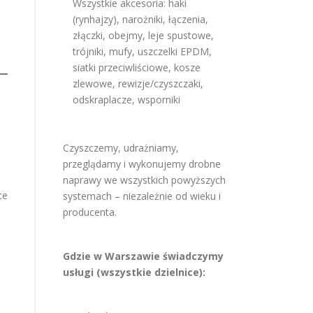
Wszystkie akcesoria: haki
(rynhajzy), narożniki, łączenia,
złączki, obejmy, leje spustowe,
trójniki, mufy, uszczelki EPDM,
siatki przeciwliściowe, kosze
zlewowe, rewizje/czyszczaki,
odskraplacze, wsporniki
Czyszczemy, udrażniamy,
przeglądamy i wykonujemy drobne
naprawy we wszystkich powyższych
ce
systemach – niezależnie od wieku i
producenta.
Gdzie w Warszawie świadczymy
usługi (wszystkie dzielnice):