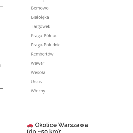
Bemowo
Białołęka
Targówek
Praga-Północ
Praga-Południe
Rembertów
Wawer
i
Wesoła
Ursus
Włochy
Okolice Warszawa
(do ~50 km):