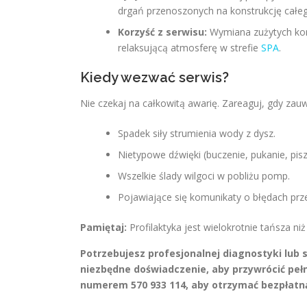
drgań przenoszonych na konstrukcję całeg
Korzyść z serwisu:
Wymiana zużytych komp
relaksującą atmosferę w strefie
SPA
.
Kiedy wezwać serwis?
Nie czekaj na całkowitą awarię. Zareaguj, gdy zau
Spadek siły strumienia wody z dysz.
Nietypowe dźwięki (buczenie, pukanie, pis
Wszelkie ślady wilgoci w pobliżu pomp.
Pojawiające się komunikaty o błędach prz
Pamiętaj:
Profilaktyka jest wielokrotnie tańsza 
Potrzebujesz profesjonalnej diagnostyki lub 
niezbędne doświadczenie, aby przywrócić pe
numerem 570 933 114, aby otrzymać bezpłatn