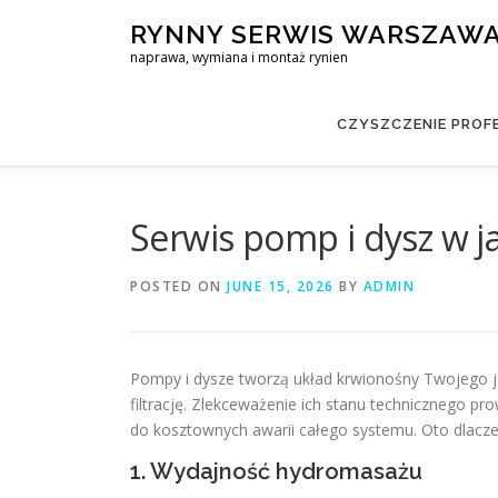
Skip
RYNNY SERWIS WARSZAW
to
naprawa, wymiana i montaż rynien
content
CZYSZCZENIE PROF
Serwis pomp i dysz w ja
POSTED ON
JUNE 15, 2026
BY
ADMIN
Pompy i dysze tworzą układ krwionośny Twojego ja
filtrację. Zlekceważenie ich stanu technicznego pro
do kosztownych awarii całego systemu. Oto dlacz
1. Wydajność hydromasażu