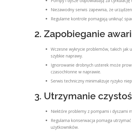
Pompy i dysze odpowiadają za cyrkulację w
Niezawodny serwis zapewnia, że urządzenie
Regularne kontrole pomagają uniknąć spa
2. Zapobieganie awa
Wczesne wykrycie problemów, takich jak us
szybkie naprawy.
Ignorowanie drobnych usterek może prowad
czasochłonne w naprawie.
Serwis techniczny minimalizuje ryzyko ni
3. Utrzymanie czystośc
Niektóre problemy z pompami i dyszami m
Regularna konserwacja pomaga utrzymać c
użytkowników.