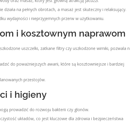
ody oraz masaż, który jest główną atrakcją jacuzzi.
 działa na pełnych obrotach, a masaż jest skuteczny i relaksujący.
dku wydajności i nieprzyjemnych przerw w użytkowaniu.
riom i kosztownym naprawom
zkodzone uszczelki, zatkane filtry czy uszkodzone wirniki, pozwala 
zić do poważniejszych awarii, które są kosztowniejsze i bardziej
eplanowanych przestojów.
i i higieny
ogą prowadzić do rozwoju bakterii czy glonów.
zystość układów, co jest kluczowe dla zdrowia i bezpieczeństwa