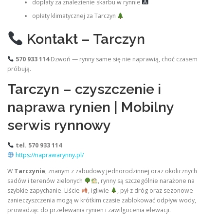
dopłaty za znalezienie skarbu w rynnie
opłaty klimatycznej za Tarczyn
Kontakt – Tarczyn
570 933 114
Dzwoń — rynny same się nie naprawią, choć czasem
próbują.
Tarczyn – czyszczenie i
naprawa rynien | Mobilny
serwis rynnowy
tel. 570 933 114
https://naprawarynny.pl/
W
Tarczynie
, znanym z zabudowy jednorodzinnej oraz okolicznych
sadów i terenów zielonych
, rynny są szczególnie narażone na
szybkie zapychanie. Liście
, igliwie
, pył z dróg oraz sezonowe
zanieczyszczenia mogą w krótkim czasie zablokować odpływ wody,
prowadząc do przelewania rynien i zawilgocenia elewacji.