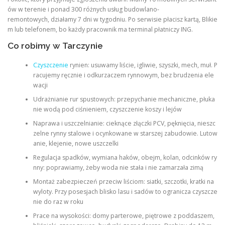
ów w terenie i ponad 300 różnych usług budowlano-
remontowych, działamy 7 dni w tygodniu. Po serwisie płacisz kartą, Blikie
m lub telefonem, bo każdy pracownik ma terminal płatniczy ING.
Co robimy w Tarczynie
Czyszczenie
rynien: usuwamy liście, igliwie, szyszki, mech, muł. P
racujemy ręcznie i odkurzaczem rynnowym, bez brudzenia ele
wacji
Udrażnianie rur spustowych: przepychanie mechaniczne, płuka
nie wodą pod ciśnieniem, czyszczenie koszy i lejów
Naprawa i uszczelnianie: cieknące złączki PCV, pęknięcia, nieszc
zelne rynny stalowe i ocynkowane w starszej zabudowie. Lutow
anie, klejenie, nowe uszczelki
Regulacja spadków, wymiana haków, obejm, kolan, odcinków ry
nny: poprawiamy, żeby woda nie stała i nie zamarzała zimą
Montaż zabezpieczeń przeciw liściom: siatki, szczotki, kratki na
wyloty. Przy posesjach blisko lasu i sadów to ogranicza czyszcze
nie do raz w roku
Prace na wysokości: domy parterowe, piętrowe z poddaszem,