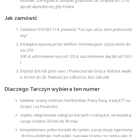
bliźniaki, szeregowce, budynki gospodarcze. Drabiny do 12 m,
sprzęt alpinistyczny gdy trzeba
Jak zamówić
Zadzwoń 570 933 114, powiedz “Tarczyn, ulica, dom jednorodzi
nny”
Dostajesz wycenę przez telefon. Orientacyjnie: czyszczenie do
mu 270-
500 zł, udrożnienie rury od 120 zł, uszczelnienie złączki od 150 z
ł
Dojazd dziś lub jutro rano z Piaseczna lub Grójca. Robota zwykl
e 30 min do 2h. Płatność po odbiorze, bez zaliczek
Dlaczego Tarczyn wybiera ten numer
lokalnie: znamy centrum, Rembertów, Pracę Dużą, trasę E77 na
Grójec i na Piaseczno
szybko: ekspresowe usługi po burzach i roztopach, serwisant p
racuje średnio 30 min do 3h max
kompleksowo: jeden kontakt do rynien, a przy okazji ogarniemy
drobną elektrykę, hydraulikę, naprawę bramy czy zamka jako zł