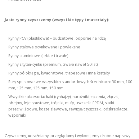
Jakie rynny czyszczemy (wszystkie typy i materiały):
Rynny PCV (plastikowe) – budżetowe, odporne na rdzę
Rynny stalowe ocynkowane i powlekane
Rynny aluminiowe (lekkie i trwałe)
Rynny z tytan-cynku (premium, trwałe nawet 50 lat)
Rynny półokrągłe, kwadratowe, trapezowe i inne kształty
Rury spustowe we wszystkich standardowych średnicach: 90 mm, 100
mm, 125 mm, 135 mm, 150 mm
Wszystkie akcesoria: haki (rynhajzy), narożniki, łączenia, złączki,
obejmy, leje spustowe, trójniki, mufy, uszczelki EPDM, siatki
przeciwliściowe, kosze zlewowe, rewizje/czyszczaki, odskraplacze,
wsporniki
Czyszczemy, udrażniamy, przeglądamy i wykonujemy drobne naprawy