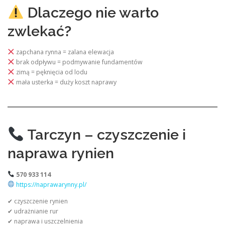
Dlaczego nie warto
zwlekać?
zapchana rynna = zalana elewacja
brak odpływu = podmywanie fundamentów
zimą = pęknięcia od lodu
mała usterka = duży koszt naprawy
Tarczyn – czyszczenie i
naprawa rynien
570 933 114
https://naprawarynny.pl/
✔ czyszczenie rynien
✔ udrażnianie rur
✔ naprawa i uszczelnienia