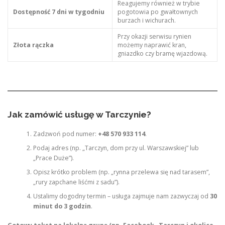
Reagujemy również w trybie
Dostępność 7 dni w tygodniu
pogotowia po gwałtownych
burzach i wichurach.
Przy okazji serwisu rynien
Złota rączka
możemy naprawić kran,
gniazdko czy bramę wjazdową.
Jak zamówić usługę w Tarczynie?
Zadzwoń pod numer:
+48 570 933 114
.
Podaj adres (np. „Tarczyn, dom przy ul. Warszawskiej” lub
„Prace Duże”).
Opisz krótko problem (np. „rynna przelewa się nad tarasem”,
„rury zapchane liśćmi z sadu”).
Ustalimy dogodny termin – usługa zajmuje nam zazwyczaj od
30
minut do 3 godzin
.