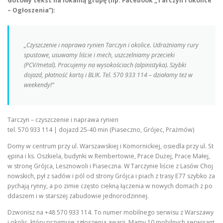
Gotowy tekst na lokalną grupę (np. Facebook „Tarczyn i okolice
– Ogłoszenia”):
„Czyszczenie i naprawa rynien Tarczyn i okolice. Udrażniamy rury
spustowe, usuwamy liście i mech, uszczelniamy przecieki
(PCV/metal). Pracujemy na wysokościach (alpinistyka). Szybki
dojazd, płatność kartą i BLIK. Tel. 570 933 114 – działamy też w
weekendy!”
Tarczyn – czyszczenie i naprawa rynien
tel. 570 933 114 | dojazd 25-40 min (Piaseczno, Grójec, Prażmów)
Domy w centrum przy ul. Warszawskiej i Komornickiej, osiedla przy ul. St
ępina i ks. Oszkiela, budynki w Rembertowie, Prace Dużej, Prace Małej,
w stronę Grójca, Lesznowoli i Piaseczna. W Tarczynie liście z Lasów Choj
nowskich, pył z sadów i pól od strony Grójca i piach z trasy E77 szybko za
pychają rynny, a po zimie często ciekną łączenia w nowych domach z po
ddaszem i w starszej zabudowie jednorodzinnej.
Dzwonisz na +48 570 933 114. To numer mobilnego serwisu z Warszawy
i okolic, który przyjmuje zgłoszenia awarii. Mamy 10 mobilnych serwisant