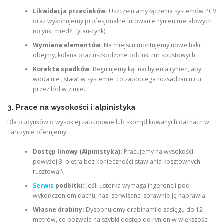
Likwidacja przecieków:
Uszczelniamy łączenia systemów PCV
oraz wykonujemy profesjonalne lutowanie rynien metalowych
(ocynk, miedź, tytan-cynk).
Wymiana elementów:
Na miejscu montujemy nowe haki,
obejmy, kolana oraz uszkodzone odcinki rur spustowych.
Korekta spadków:
Regulujemy kąt nachylenia rynien, aby
woda nie „stała” w systemie, co zapobiega rozsadzaniu rur
przez lód w zimie.
3. Prace na wysokości i alpinistyka
Dla budynków o wysokiej zabudowie lub skomplikowanych dachach w
Tarczynie oferujemy:
Dostęp linowy (Alpinistyka):
Pracujemy na wysokości
powyżej 3. piętra bez konieczności stawiania kosztownych
rusztowań.
Serwis
podbitki:
Jeśli usterka wymaga ingerencji pod
wykończeniem dachu, nasi serwisanci sprawnie ją naprawią.
Własne drabiny:
Dysponujemy drabinami o zasięgu do 12
metrów, co pozwala na szybki dostęp do rynien w większości