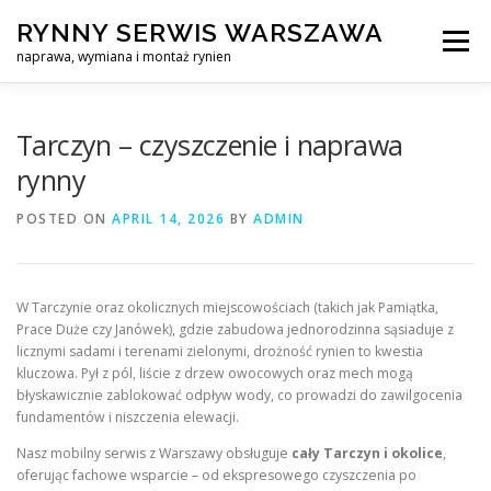
Skip
RYNNY SERWIS WARSZAWA
to
Menu
content
naprawa, wymiana i montaż rynien
CZYSZCZENIE PROFESJONALNA NAPRAWA, WYMIANA I MO
Tarczyn – czyszczenie i naprawa
rynny
CENNIK
SERWIS RYNNY WARSZAWA
KONTAKT
POSTED ON
APRIL 14, 2026
BY
ADMIN
W Tarczynie oraz okolicznych miejscowościach (takich jak Pamiątka,
Prace Duże czy Janówek), gdzie zabudowa jednorodzinna sąsiaduje z
licznymi sadami i terenami zielonymi, drożność rynien to kwestia
kluczowa. Pył z pól, liście z drzew owocowych oraz mech mogą
błyskawicznie zablokować odpływ wody, co prowadzi do zawilgocenia
fundamentów i niszczenia elewacji.
Nasz mobilny serwis z Warszawy obsługuje
cały Tarczyn i okolice
,
oferując fachowe wsparcie – od ekspresowego czyszczenia po