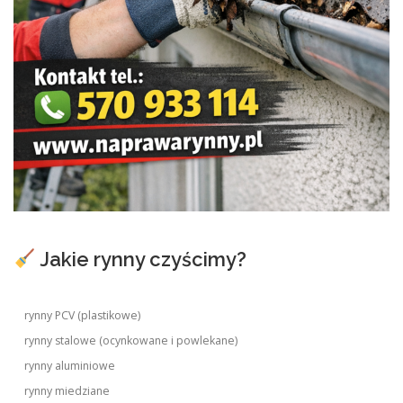
Jakie rynny czyścimy?
rynny PCV (plastikowe)
rynny stalowe (ocynkowane i powlekane)
rynny aluminiowe
rynny miedziane