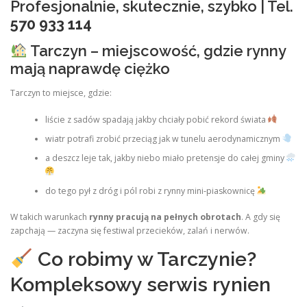
Profesjonalnie, skutecznie, szybko | Tel.
570 933 114
Tarczyn – miejscowość, gdzie rynny
mają naprawdę ciężko
Tarczyn to miejsce, gdzie:
liście z sadów spadają jakby chciały pobić rekord świata
wiatr potrafi zrobić przeciąg jak w tunelu aerodynamicznym
a deszcz leje tak, jakby niebo miało pretensje do całej gminy
do tego pył z dróg i pól robi z rynny mini‑piaskownicę
W takich warunkach
rynny pracują na pełnych obrotach
. A gdy się
zapchają — zaczyna się festiwal przecieków, zalań i nerwów.
Co robimy w Tarczynie?
Kompleksowy serwis rynien