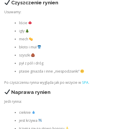
Czyszczenie rynien
Usuwamy:
liście
igły
mech
błoto i muł
szyszki
pył z pól i dróg
ptasie gniazda i inne „niespodzianki”
Po czyszczeniu rynna wygląda jak po wizycie w
SPA
.
Naprawa rynien
Jeśli rynna:
cieknie
jest krzywa
trzyma się na słowo honoru