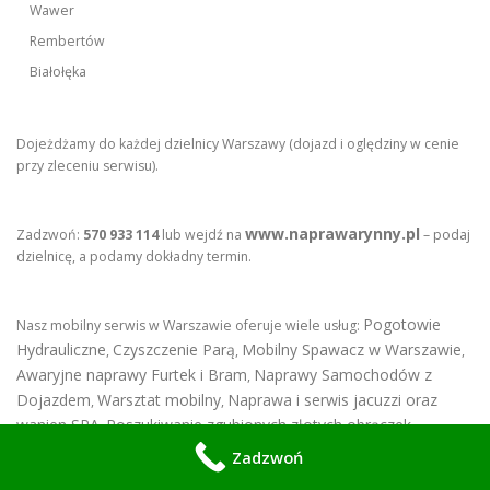
Wawer
Rembertów
Białołęka
Dojeżdżamy do każdej dzielnicy Warszawy (dojazd i oględziny w cenie
przy zleceniu serwisu).
www.naprawarynny.pl
Zadzwoń:
570 933 114
lub wejdź na
– podaj
dzielnicę, a podamy dokładny termin.
Pogotowie
Nasz mobilny serwis w Warszawie oferuje wiele usług:
Hydrauliczne
Czyszczenie Parą
Mobilny Spawacz w Warszawie
,
,
,
Awaryjne naprawy Furtek i Bram
Naprawy Samochodów z
,
Dojazdem
Warsztat mobilny
Naprawa i serwis jacuzzi oraz
,
,
wanien SPA
Poszukiwanie zgubionych złotych obrączek
,
,
Serwisujemy Maszyny Fitness w Warszawie
Agencja SEO
Taxi
,
,
,
Zadzwoń
Usługi elektryka samochodowego z dojazdem
,
Montujemy płyty