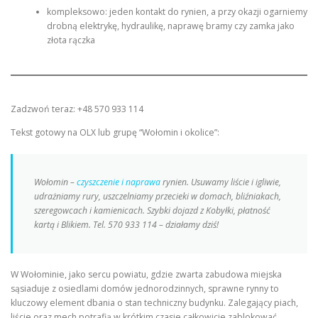
kompleksowo: jeden kontakt do rynien, a przy okazji ogarniemy
drobną elektrykę, hydraulikę, naprawę bramy czy zamka jako
złota rączka
Zadzwoń teraz: +48 570 933 114
Tekst gotowy na OLX lub grupę “Wołomin i okolice”:
Wołomin –
czyszczenie i naprawa
rynien. Usuwamy liście i igliwie,
udrażniamy rury, uszczelniamy przecieki w domach, bliźniakach,
szeregowcach i kamienicach. Szybki dojazd z Kobyłki, płatność
kartą i Blikiem. Tel. 570 933 114 – działamy dziś!
W Wołominie, jako sercu powiatu, gdzie zwarta zabudowa miejska
sąsiaduje z osiedlami domów jednorodzinnych, sprawne rynny to
kluczowy element dbania o stan techniczny budynku. Zalegający piach,
liście oraz mech potrafią w krótkim czasie całkowicie zablokować