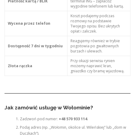
Płatność kartą / BLIK
terminal ING – zapłacisz
wygodnie telefonem lub kartą.
Koszt podajemy podczas
rozmowy na podstawie
Wycena przez telefon
Twojego opisu. Bez ukrytych
opłat i zaliczek.
Reagujemy również w trybie
Dostępność 7 dni w tygodniu
pogotowia po gwałtownych
burzach i ulewach.
Przy okazji serwisu rynien
Złota rączka
możemy naprawić kran,
gniazdko czy bramę wjazdową.
Jak zamówić usługę w Wołominie?
Zadzwoń pod numer:
+48 570 933 114
.
Podaj adres (np. „Wołomin, okolice ul. Wileńskiej” lub „dom w
Duczkach”).