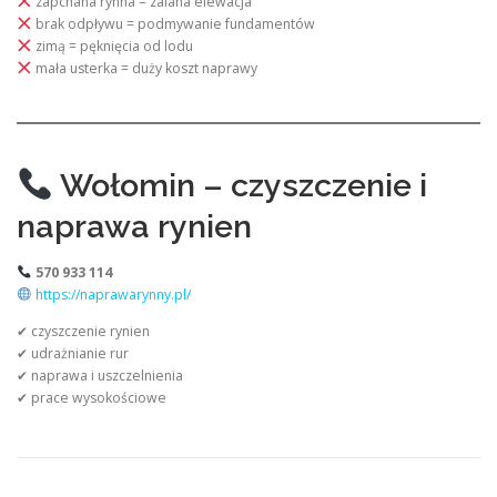
zapchana rynna = zalana elewacja
brak odpływu = podmywanie fundamentów
zimą = pęknięcia od lodu
mała usterka = duży koszt naprawy
Wołomin – czyszczenie i
naprawa rynien
570 933 114
https://naprawarynny.pl/
✔ czyszczenie rynien
✔ udrażnianie rur
✔ naprawa i uszczelnienia
✔ prace wysokościowe