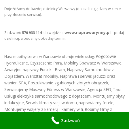
Dojeżdżamy do każdej dzielnicy Warszawy (dojazd i oględziny w cenie
przy zleceniu serwisu).
www.naprawarynny.pl
Zadzwoń:
570 933 114
lub wejdź na
– podaj
dzielnicę, a podamy dokładny termin.
Pogotowie
Nasz mobilny serwis w Warszawie oferuje wiele usług:
Hydrauliczne
Czyszczenie Parą
Mobilny Spawacz w Warszawie
,
,
,
Awaryjne naprawy Furtek i Bram
Naprawy Samochodów z
,
Dojazdem
Warsztat mobilny
Naprawa i serwis jacuzzi oraz
,
,
wanien SPA
Poszukiwanie zgubionych złotych obrączek
,
,
Serwisujemy Maszyny Fitness w Warszawie
Agencja SEO
Taxi
,
,
,
Usługi elektryka samochodowego z dojazdem
,
Montujemy płyty
indukcyjne
Serwis klimatyzacji w domu
naprawiamy fotele
,
,
,
Montujemy wizjery z kamerą i kamery wifi
Robimy filmy z
,
drona
Awaryjnie otwieramy zamki
Flyxpress.pl
Serwis Kamer
,
,
,
Zadzwoń
Wifi
SEO Warszawa
Montaż, Naprawa, Wymiana, Czyszczenie i
,
,