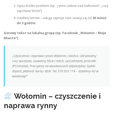
Opisz krótko problem (np. „rynna cieknie nad balkonem”, „rury
zapchane liśćmi”).
Ustalimy termin – usługa zajmuje nam zazwyczaj od
30 minut
do 3 godzin
.
Gotowy tekst na lokalną grupę (np. Facebook „Wołomin – Moje
Miasto”):
„Czyszczenie i naprawa rynien Wołomin i okolice. Udrażniamy
rury spustowe, usuwamy liście i mech, uszczelniamy przecieki
(PCV/metal). Pracujemy na wysokościach (alpinistyka). Szybki
dojazd, płatność kartą i BLIK. Tel. 570 933 114 – działamy też w
weekendy!”
Wołomin – czyszczenie i
naprawa rynny