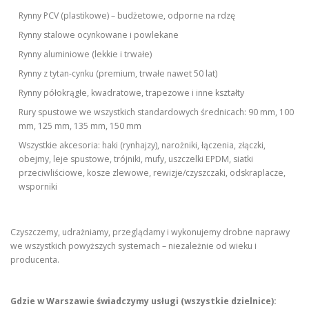
Rynny PCV (plastikowe) – budżetowe, odporne na rdzę
Rynny stalowe ocynkowane i powlekane
Rynny aluminiowe (lekkie i trwałe)
Rynny z tytan-cynku (premium, trwałe nawet 50 lat)
Rynny półokrągłe, kwadratowe, trapezowe i inne kształty
Rury spustowe we wszystkich standardowych średnicach: 90 mm, 100
mm, 125 mm, 135 mm, 150 mm
Wszystkie akcesoria: haki (rynhajzy), narożniki, łączenia, złączki,
obejmy, leje spustowe, trójniki, mufy, uszczelki EPDM, siatki
przeciwliściowe, kosze zlewowe, rewizje/czyszczaki, odskraplacze,
wsporniki
Czyszczemy, udrażniamy, przeglądamy i wykonujemy drobne naprawy
we wszystkich powyższych systemach – niezależnie od wieku i
producenta.
Gdzie w Warszawie świadczymy usługi (wszystkie dzielnice):