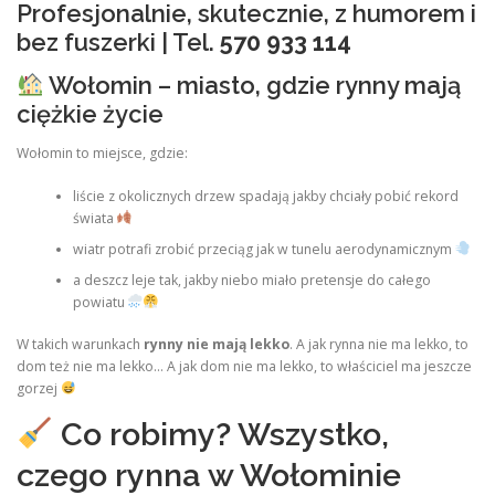
Profesjonalnie, skutecznie, z humorem i
bez fuszerki | Tel.
570 933 114
Wołomin – miasto, gdzie rynny mają
ciężkie życie
Wołomin to miejsce, gdzie:
liście z okolicznych drzew spadają jakby chciały pobić rekord
świata
wiatr potrafi zrobić przeciąg jak w tunelu aerodynamicznym
a deszcz leje tak, jakby niebo miało pretensje do całego
powiatu
W takich warunkach
rynny nie mają lekko
. A jak rynna nie ma lekko, to
dom też nie ma lekko… A jak dom nie ma lekko, to właściciel ma jeszcze
gorzej
Co robimy? Wszystko,
czego rynna w Wołominie