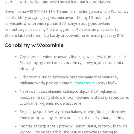
łączenia w starszej zabudowie i nowych domach z poddaszem.
Dzwonisz na +48 570 933 114. To numer mobilnego serwisu z Warszawy
i okolic, który przyjmuje zgłoszenia awarii. Mamy 10 mobilnych
serwisantów w terenie i ponad 300 różnych usług budowlano-
remontowych, działamy 7 dni w tygodniu. Po serwisie płacisz kartą,
Blikiem lub telefonem, bo każdy pracownik ma terminal płatniczy ING.
Co robimy w Wołominie
Czyszczenie rynien: usuwamy liście, igliwie, szyszki, mech, muł.
Pracujemy ręcznie i odkurzaczem rynnowym, bez brudzenia
elewacji
Udrażnianie rur spustowych: przepychanie mechaniczne,
płukanie wodą pod ciśnieniem,
czyszczenie
koszy i lejów
Naprawa i uszczelnianie: cieknące złączki PCV, pęknięcia,
nieszczelne rynny stalowe i ocynkowane w starszej zabudowie.
Lutowanie, klejenie, nowe uszczelki
Regulacja spadków, wymiana haków, obejm, kolan, odcinków
rynny: poprawiamy, żeby woda nie stała i nie zamarzała zimą
Montaż zabezpieczeń przeciw liściom: siatki, szczotki, kratki na
wyloty. Przy posesjach blisko lasu w Ossowie i Czarnej to