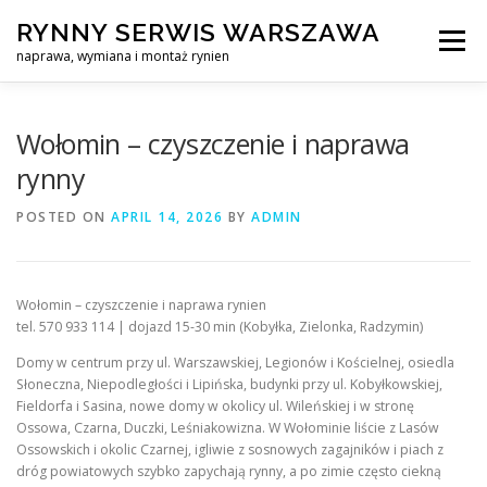
Skip
RYNNY SERWIS WARSZAWA
to
Menu
content
naprawa, wymiana i montaż rynien
CZYSZCZENIE PROFESJONALNA NAPRAWA, WYMIANA I MO
Wołomin – czyszczenie i naprawa
rynny
CENNIK
SERWIS RYNNY WARSZAWA
KONTAKT
POSTED ON
APRIL 14, 2026
BY
ADMIN
Wołomin – czyszczenie i naprawa rynien
tel. 570 933 114 | dojazd 15-30 min (Kobyłka, Zielonka, Radzymin)
Domy w centrum przy ul. Warszawskiej, Legionów i Kościelnej, osiedla
Słoneczna, Niepodległości i Lipińska, budynki przy ul. Kobyłkowskiej,
Fieldorfa i Sasina, nowe domy w okolicy ul. Wileńskiej i w stronę
Ossowa, Czarna, Duczki, Leśniakowizna. W Wołominie liście z Lasów
Ossowskich i okolic Czarnej, igliwie z sosnowych zagajników i piach z
dróg powiatowych szybko zapychają rynny, a po zimie często ciekną