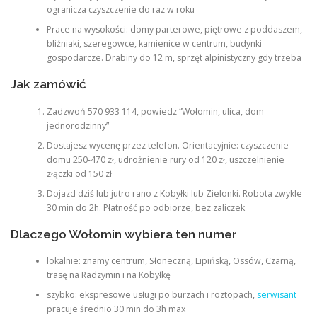
ogranicza czyszczenie do raz w roku
Prace na wysokości: domy parterowe, piętrowe z poddaszem,
bliźniaki, szeregowce, kamienice w centrum, budynki
gospodarcze. Drabiny do 12 m, sprzęt alpinistyczny gdy trzeba
Jak zamówić
Zadzwoń 570 933 114, powiedz “Wołomin, ulica, dom
jednorodzinny”
Dostajesz wycenę przez telefon. Orientacyjnie: czyszczenie
domu 250-470 zł, udrożnienie rury od 120 zł, uszczelnienie
złączki od 150 zł
Dojazd dziś lub jutro rano z Kobyłki lub Zielonki. Robota zwykle
30 min do 2h. Płatność po odbiorze, bez zaliczek
Dlaczego Wołomin wybiera ten numer
lokalnie: znamy centrum, Słoneczną, Lipińską, Ossów, Czarną,
trasę na Radzymin i na Kobyłkę
szybko: ekspresowe usługi po burzach i roztopach,
serwisant
pracuje średnio 30 min do 3h max