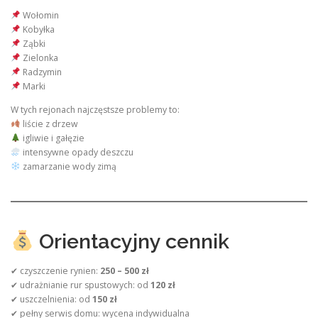
Wołomin
Kobyłka
Ząbki
Zielonka
Radzymin
Marki
W tych rejonach najczęstsze problemy to:
liście z drzew
igliwie i gałęzie
intensywne opady deszczu
zamarzanie wody zimą
Orientacyjny cennik
✔ czyszczenie rynien:
250 – 500 zł
✔ udrażnianie rur spustowych: od
120 zł
✔ uszczelnienia: od
150 zł
✔ pełny serwis domu: wycena indywidualna