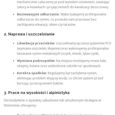
mechanicznie i płuczemy je pod wysokim ciśnieniem, usuwając
zatory w kolankach i przyłączeniach do kanalizacji deszczowej.
Bezinwazyjne odkurzanie:
Wykorzystujemy profesjonalne
odkurzacze do rynien, co pozwala nam pracować bez
zachlapania elewacji, okien czy tarasów.
2. Naprawa i uszczelnianie
Likwidacja przecieków:
Uszczelniamy łączenia systemów PCV
(wymiana uszczelek, klejenie) oraz wykonujemy profesjonalne
lutowanie rynien metalowych (ocynk, miedź, tytan-cynk).
Wymiana podzespołów:
Na miejscu montujemy nowe haki,
obejmy, kolana oraz uszkodzone odcinki rur spustowych.
Korekta spadków:
Regulujemy kąt nachylenia rynien,
eliminując problem stojącej wody, co chroni system przed
korozją i przeciążeniem haków.
3. Prace na wysokości i alpinistyka
Dla budynków o wysokiej zabudowie lub utrudnionym dostępie w
Wołominie oferujemy: