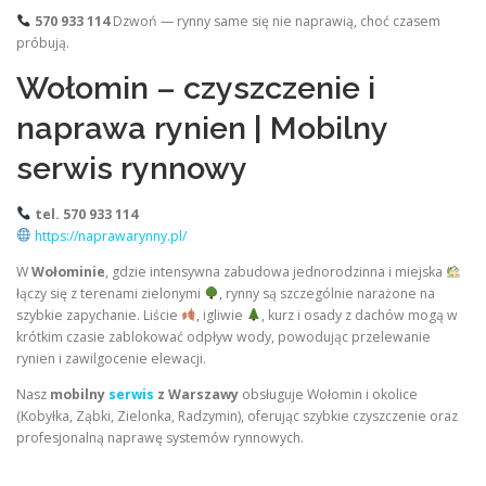
570 933 114
Dzwoń — rynny same się nie naprawią, choć czasem
próbują.
Wołomin – czyszczenie i
naprawa rynien | Mobilny
serwis rynnowy
tel. 570 933 114
https://naprawarynny.pl/
W
Wołominie
, gdzie intensywna zabudowa jednorodzinna i miejska
łączy się z terenami zielonymi
, rynny są szczególnie narażone na
szybkie zapychanie. Liście
, igliwie
, kurz i osady z dachów mogą w
krótkim czasie zablokować odpływ wody, powodując przelewanie
rynien i zawilgocenie elewacji.
Nasz
mobilny
serwis
z Warszawy
obsługuje Wołomin i okolice
(Kobyłka, Ząbki, Zielonka, Radzymin), oferując szybkie czyszczenie oraz
profesjonalną naprawę systemów rynnowych.