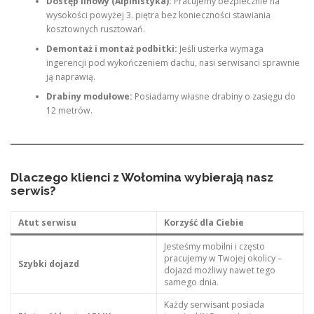
Dostęp linowy (Alpinistyka):
Pracujemy bezpiecznie na
wysokości powyżej 3. piętra bez konieczności stawiania
kosztownych rusztowań.
Demontaż i montaż podbitki:
Jeśli usterka wymaga
ingerencji pod wykończeniem dachu, nasi serwisanci sprawnie
ją naprawią.
Drabiny modułowe:
Posiadamy własne drabiny o zasięgu do
12 metrów.
Dlaczego klienci z Wołomina wybierają nasz
serwis?
Atut serwisu
Korzyść dla Ciebie
Jesteśmy mobilni i często
pracujemy w Twojej okolicy –
Szybki dojazd
dojazd możliwy nawet tego
samego dnia.
Każdy serwisant posiada