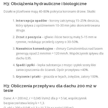
H3: Obciążenia hydrauliczne i biologiczne
Działki w Józefowie mają 40–80% pokrycia koronami drzew. Skutki:
Intercepcja opadów
– korony zatrzymują 15–25% deszczu,
który spływa z opóźnieniem 10–30 min jako skoncentrowana
struga.
Zrzut z poszycia
– igliwie i liście tworzą matę 5–15 mm w
rynnnie, redukując przekrój czynny o 30–50%.
Nawałnice konwekcyjne
– chmury Cumulonimbus nad lasem
generują opad 2 mm/min = 120 mm/h. Współczynnik spływu dla
dachu 0,95.
Spadź i pyłki
– lepka substancja z mszyc i pyłek sosny klei
zanieczyszczenia do ścianek. Opór przepływu +40%.
Gryzonie i ptaki
– gniazda w lejach, żołędzie, zatory 100%.
H3: Obliczenia przepływu dla dachu 200 m2 w
lesie
Dane: A = 200 m2, r = 0,045 l/s/m2 dla p = 5 lat, współczynnik
bezpieczeństwa leśny k = 1,3.
Q_obl = 200 x 0,045 x 1,3 = 11,7 l/s na połać 100 m2.