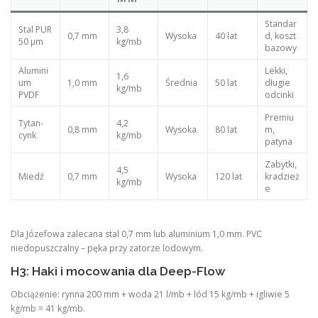
Standar
Stal PUR
3,8
0,7 mm
Wysoka
40 lat
d, koszt
50 μm
kg/mb
bazowy
Alumini
Lekki,
1,6
um
1,0 mm
Średnia
50 lat
długie
kg/mb
PVDF
odcinki
Premiu
Tytan-
4,2
0,8 mm
Wysoka
80 lat
m,
cynk
kg/mb
patyna
Zabytki,
4,5
Miedź
0,7 mm
Wysoka
120 lat
kradzież
kg/mb
e
Dla Józefowa zalecana stal 0,7 mm lub aluminium 1,0 mm. PVC
niedopuszczalny – pęka przy zatorze lodowym.
H3: Haki i mocowania dla Deep-Flow
Obciążenie: rynna 200 mm + woda 21 l/mb + lód 15 kg/mb + igliwie 5
kg/mb = 41 kg/mb.