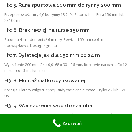
H3: 5. Rura spustowa 100 mm do rynny 200 mm
Przepustowość rury 4,6 l/s, rynny 13,2 l/s. Zator w leju. Rura 150 mm lub
2x 100 mm.
H3: 6. Brak rewizji na rurze 150 mm
Zator na 4 m = demontaż 6 m rury. Rewizja 160 mm co 6 m
obowiązkowa. Dostęp z gruntu.
H3: 7. Dylatacja jak dla 150 mm co 24 m
Wydłużenie 200 mm: 24 x 0,0168 x 90 = 36 mm. Rozerwie narożnik. Co 12
m stal, co 15 m aluminium.
H3: 8. Montaż siatki ocynkowanej
Korozja 3 lata w wilgoci leśnej. Rudy zaciek na elewacji. Tylko A2 lub PVC
UV.
H3: 9. Wpuszczenie wód do szamba
Szambo 10 m3. Dach 200 m2 x 100 mm deszcz = 20 m3. Przepełnienie
po 1 nawałnicy. Zakaz. Tylko retencja lub kanalizacja deszczowa.
Zadzwoń
H3: 10. Brak przelewu awaryjnego