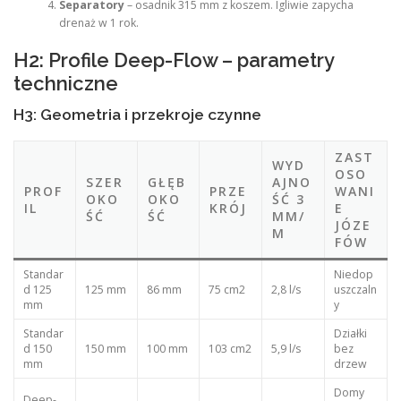
Separatory
– osadnik 315 mm z koszem. Igliwie zapycha
drenaż w 1 rok.
H2: Profile Deep-Flow – parametry
techniczne
H3: Geometria i przekroje czynne
ZAST
WYD
OSO
SZER
GŁĘB
AJNO
PROF
PRZE
WANI
OKO
OKO
ŚĆ 3
IL
KRÓJ
E
ŚĆ
ŚĆ
MM/
JÓZE
M
FÓW
Standar
Niedop
d 125
125 mm
86 mm
75 cm2
2,8 l/s
uszczaln
mm
y
Standar
Działki
d 150
150 mm
100 mm
103 cm2
5,9 l/s
bez
mm
drzew
Domy
Deep-