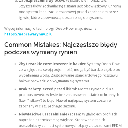
Zabezpieczenia wylotów:
W Józefowie montaż tzw.
„czyszczaków” (odmulaczy) z sitami jest obowiązkowy. Chronią
one system kanalizacji deszczowej przed zapchaniem przez
igliwie, które z pewnością dostanie się do systemu.
Więcej informacji o technologii Deep-Flow znajdziesz na
https://naprawarynny.pl/
.
Common Mistakes: Najczęstsze błędy
podczas wymiany rynien
Zbyt rzadkie rozmieszczenie haków:
Systemy Deep-Flow,
ze względu na swoją pojemność, mogą być bardzo ciężkie po
wypełnieniu wodą. Zastosowanie standardowego rozstawu
haków prowadzi do wyginania się systemu.
Brak zabezpieczeń przed liśćmi:
Montaż rynien o dużej
przepustowości w lesie bez zastosowania siatek ochronnych
(tzw. “listków”) to błąd. Nawet najlepszy system zostanie
zapchany w ciągu jednego sezonu.
Niewłaściwe uszczelnianie łączeń:
W głębokich profilach
naprężenia termiczne są większe. Stosowanie tanich
uszczelniaczy zamiast systemowych złączy z uszczelkami EPDM