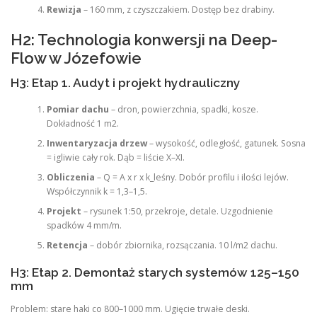
Rewizja
– 160 mm, z czyszczakiem. Dostęp bez drabiny.
H2: Technologia konwersji na Deep-
Flow w Józefowie
H3: Etap 1. Audyt i projekt hydrauliczny
Pomiar dachu
– dron, powierzchnia, spadki, kosze.
Dokładność 1 m2.
Inwentaryzacja drzew
– wysokość, odległość, gatunek. Sosna
= igliwie cały rok. Dąb = liście X–XI.
Obliczenia
– Q = A x r x k_leśny. Dobór profilu i ilości lejów.
Współczynnik k = 1,3–1,5.
Projekt
– rysunek 1:50, przekroje, detale. Uzgodnienie
spadków 4 mm/m.
Retencja
– dobór zbiornika, rozsączania. 10 l/m2 dachu.
H3: Etap 2. Demontaż starych systemów 125–150
mm
Problem: stare haki co 800–1000 mm. Ugięcie trwałe deski.