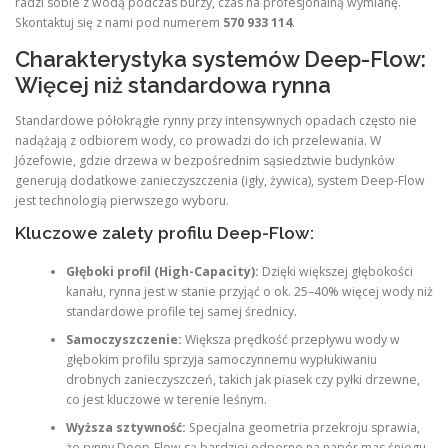
radzi sobie z wodą podczas burzy, czas na profesjonalną wymianę.
Skontaktuj się z nami pod numerem
570 933 114
.
Charakterystyka systemów Deep-Flow:
Więcej niż standardowa rynna
Standardowe półokrągłe rynny przy intensywnych opadach często nie
nadążają z odbiorem wody, co prowadzi do ich przelewania. W
Józefowie, gdzie drzewa w bezpośrednim sąsiedztwie budynków
generują dodatkowe zanieczyszczenia (igły, żywica), system Deep-Flow
jest technologią pierwszego wyboru.
Kluczowe zalety profilu Deep-Flow:
Głęboki profil (High-Capacity):
Dzięki większej głębokości
kanału, rynna jest w stanie przyjąć o ok. 25–40% więcej wody niż
standardowe profile tej samej średnicy.
Samoczyszczenie:
Większa prędkość przepływu wody w
głębokim profilu sprzyja samoczynnemu wypłukiwaniu
drobnych zanieczyszczeń, takich jak piasek czy pyłki drzewne,
co jest kluczowe w terenie leśnym.
Wyższa sztywność:
Specjalna geometria przekroju sprawia,
że rynny Deep-Flow są bardziej odporne na napór mas śniegu