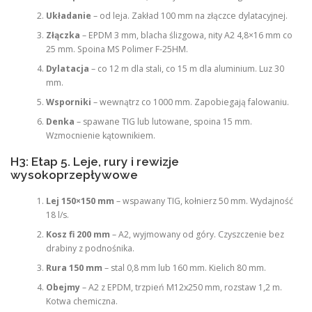
Układanie
– od leja. Zakład 100 mm na złączce dylatacyjnej.
Złączka
– EPDM 3 mm, blacha ślizgowa, nity A2 4,8×16 mm co
25 mm. Spoina MS Polimer F-25HM.
Dylatacja
– co 12 m dla stali, co 15 m dla aluminium. Luz 30
mm.
Wsporniki
– wewnątrz co 1000 mm. Zapobiegają falowaniu.
Denka
– spawane TIG lub lutowane, spoina 15 mm.
Wzmocnienie kątownikiem.
H3: Etap 5. Leje, rury i rewizje
wysokoprzepływowe
Lej 150×150 mm
– wspawany TIG, kołnierz 50 mm. Wydajność
18 l/s.
Kosz fi 200 mm
– A2, wyjmowany od góry. Czyszczenie bez
drabiny z podnośnika.
Rura 150 mm
– stal 0,8 mm lub 160 mm. Kielich 80 mm.
Obejmy
– A2 z EPDM, trzpień M12x250 mm, rozstaw 1,2 m.
Kotwa chemiczna.