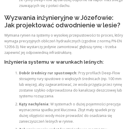
zsuwających się z połaci dachu.
Wyzwania inżynieryjne w Józefowie:
Jak projektować odwodnienie w lesie?
Wymiana rynien na systemy o wysokiej przepustowości to proces, który
wymaga precyzyjnych obliczeń hydraulicznych (zgodnie z normą PN-EN
12056-3). Nie wystarczy jedynie zamontować głębszą rynnę – trzeba
zapewnić jej odpowiednią infrastrukturę.
Inżynieria systemu w warunkach leśnych:
Dobór średnicy rur spustowych:
Przy profilach Deep-Flow
stosujemy rury spustowe o większych średnicach (np. 100 mm
lub więcej), aby zagwarantować, że woda przyjęta przez rynnę
zostanie szybko odprowadzona do kanalizacji deszczowej lub
systemu rozsączania.
Kąty nachylenia:
W systemach o dużej pojemności precyzja
wyznaczenia spadku jest kluczowa. Zbyt mały spadek przy
dużej objętości wody może prowadzić do osadzania się
zanieczyszczeń leśnych w rynnie.