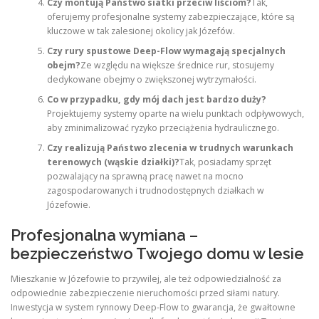
Czy montują Państwo siatki przeciw liściom?
Tak,
oferujemy profesjonalne systemy zabezpieczające, które są
kluczowe w tak zalesionej okolicy jak Józefów.
Czy rury spustowe Deep-Flow wymagają specjalnych
obejm?
Ze względu na większe średnice rur, stosujemy
dedykowane obejmy o zwiększonej wytrzymałości.
Co w przypadku, gdy mój dach jest bardzo duży?
Projektujemy systemy oparte na wielu punktach odpływowych,
aby zminimalizować ryzyko przeciążenia hydraulicznego.
Czy realizują Państwo zlecenia w trudnych warunkach
terenowych (wąskie działki)?
Tak, posiadamy sprzęt
pozwalający na sprawną pracę nawet na mocno
zagospodarowanych i trudnodostępnych działkach w
Józefowie.
Profesjonalna wymiana –
bezpieczeństwo Twojego domu w lesie
Mieszkanie w Józefowie to przywilej, ale też odpowiedzialność za
odpowiednie zabezpieczenie nieruchomości przed siłami natury.
Inwestycja w system rynnowy Deep-Flow to gwarancja, że gwałtowne