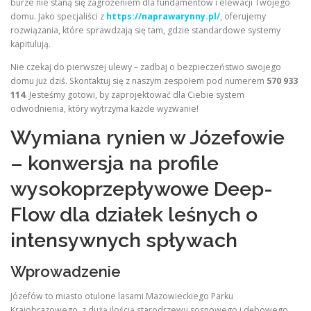
burze nie staną się zagrożeniem dla fundamentów i elewacji Twojego
domu. Jako specjaliści z
https://naprawarynny.pl/
, oferujemy
rozwiązania, które sprawdzają się tam, gdzie standardowe systemy
kapitulują.
Nie czekaj do pierwszej ulewy – zadbaj o bezpieczeństwo swojego
domu już dziś. Skontaktuj się z naszym zespołem pod numerem
570 933
114
. Jesteśmy gotowi, by zaprojektować dla Ciebie system
odwodnienia, który wytrzyma każde wyzwanie!
Wymiana rynien w Józefowie
– konwersja na profile
wysokoprzepływowe Deep-
Flow dla działek leśnych o
intensywnych spływach
Wprowadzenie
Józefów to miasto otulone lasami Mazowieckiego Parku
Krajobrazowego, z dużą ilością starodrzewu sosnowego i dębowego.