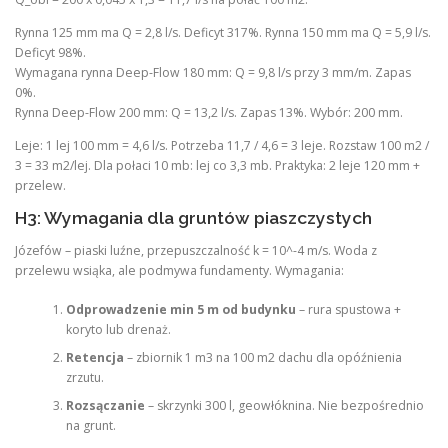
Rynna 125 mm ma Q = 2,8 l/s. Deficyt 317%. Rynna 150 mm ma Q = 5,9 l/s.
Deficyt 98%.
Wymagana rynna Deep-Flow 180 mm: Q = 9,8 l/s przy 3 mm/m. Zapas
0%.
Rynna Deep-Flow 200 mm: Q = 13,2 l/s. Zapas 13%. Wybór: 200 mm.
Leje: 1 lej 100 mm = 4,6 l/s. Potrzeba 11,7 / 4,6 = 3 leje. Rozstaw 100 m2 /
3 = 33 m2/lej. Dla połaci 10 mb: lej co 3,3 mb. Praktyka: 2 leje 120 mm +
przelew.
H3: Wymagania dla gruntów piaszczystych
Józefów – piaski luźne, przepuszczalność k = 10^-4 m/s. Woda z
przelewu wsiąka, ale podmywa fundamenty. Wymagania:
Odprowadzenie min 5 m od budynku
– rura spustowa +
koryto lub drenaż.
Retencja
– zbiornik 1 m3 na 100 m2 dachu dla opóźnienia
zrzutu.
Rozsączanie
– skrzynki 300 l, geowłóknina. Nie bezpośrednio
na grunt.