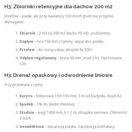
H3: Zbiorniki retencyjne dla dachów 200 m2
Józefów – piaski, ale przy nawałnicy 100 mm/h grunt nie przyjmie.
Wymagane:
Zbiornik
– 2 m3 na 200 m2 dachu. PE-HD, podziemny.
Dopływ
– rura 160 mm z rynnny, separator piasku.
Przelew
– do rozsączania, skrzynki 6x 300 l.
Odpływ regulowany
– kryza 30 mm, zrzut 2 l/s. Opróżnianie
12h.
H3: Drenaż opaskowy i odwodnienie liniowe
Przy przelewie z rynny:
Koryto
– betonowe 150×150 mm, 5 m od budynku. Ruszt A2.
Spadek
– 1% do studni chłonnej.
Studnia
– kręgi 1000 mm, h = 2 m, obsypka żwirowa. Chłonność
3 m3/h.
Geowłóknina
– separacja piasku. Zapobiega kolmatacji.