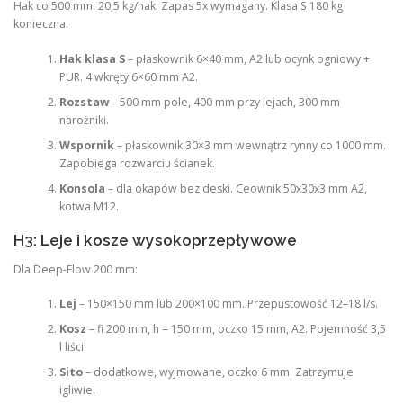
Hak co 500 mm: 20,5 kg/hak. Zapas 5x wymagany. Klasa S 180 kg
konieczna.
Hak klasa S
– płaskownik 6×40 mm, A2 lub ocynk ogniowy +
PUR. 4 wkręty 6×60 mm A2.
Rozstaw
– 500 mm pole, 400 mm przy lejach, 300 mm
narożniki.
Wspornik
– płaskownik 30×3 mm wewnątrz rynny co 1000 mm.
Zapobiega rozwarciu ścianek.
Konsola
– dla okapów bez deski. Ceownik 50x30x3 mm A2,
kotwa M12.
H3: Leje i kosze wysokoprzepływowe
Dla Deep-Flow 200 mm:
Lej
– 150×150 mm lub 200×100 mm. Przepustowość 12–18 l/s.
Kosz
– fi 200 mm, h = 150 mm, oczko 15 mm, A2. Pojemność 3,5
l liści.
Sito
– dodatkowe, wyjmowane, oczko 6 mm. Zatrzymuje
igliwie.