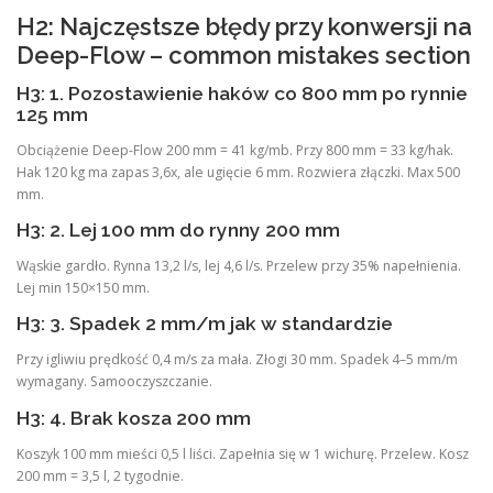
H2: Najczęstsze błędy przy konwersji na
Deep-Flow – common mistakes section
H3: 1. Pozostawienie haków co 800 mm po rynnie
125 mm
Obciążenie Deep-Flow 200 mm = 41 kg/mb. Przy 800 mm = 33 kg/hak.
Hak 120 kg ma zapas 3,6x, ale ugięcie 6 mm. Rozwiera złączki. Max 500
mm.
H3: 2. Lej 100 mm do rynny 200 mm
Wąskie gardło. Rynna 13,2 l/s, lej 4,6 l/s. Przelew przy 35% napełnienia.
Lej min 150×150 mm.
H3: 3. Spadek 2 mm/m jak w standardzie
Przy igliwiu prędkość 0,4 m/s za mała. Złogi 30 mm. Spadek 4–5 mm/m
wymagany. Samooczyszczanie.
H3: 4. Brak kosza 200 mm
Koszyk 100 mm mieści 0,5 l liści. Zapełnia się w 1 wichurę. Przelew. Kosz
200 mm = 3,5 l, 2 tygodnie.