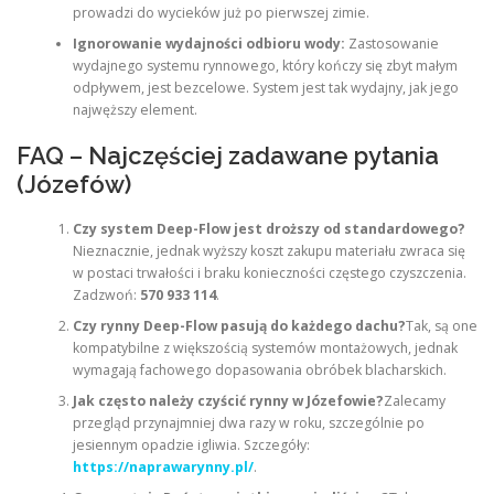
prowadzi do wycieków już po pierwszej zimie.
Ignorowanie wydajności odbioru wody:
Zastosowanie
wydajnego systemu rynnowego, który kończy się zbyt małym
odpływem, jest bezcelowe. System jest tak wydajny, jak jego
najwęższy element.
FAQ – Najczęściej zadawane pytania
(Józefów)
Czy system Deep-Flow jest droższy od standardowego?
Nieznacznie, jednak wyższy koszt zakupu materiału zwraca się
w postaci trwałości i braku konieczności częstego czyszczenia.
Zadzwoń:
570 933 114
.
Czy rynny Deep-Flow pasują do każdego dachu?
Tak, są one
kompatybilne z większością systemów montażowych, jednak
wymagają fachowego dopasowania obróbek blacharskich.
Jak często należy czyścić rynny w Józefowie?
Zalecamy
przegląd przynajmniej dwa razy w roku, szczególnie po
jesiennym opadzie igliwia. Szczegóły:
https://naprawarynny.pl/
.