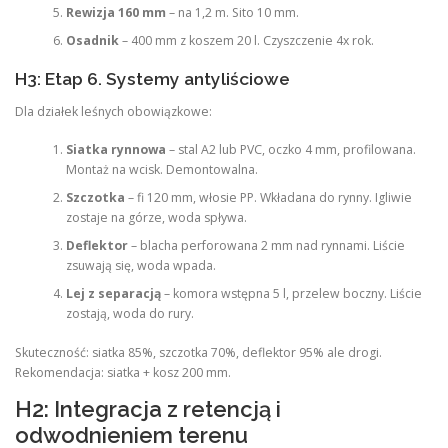
Rewizja 160 mm
– na 1,2 m. Sito 10 mm.
Osadnik
– 400 mm z koszem 20 l. Czyszczenie 4x rok.
H3: Etap 6. Systemy antyliściowe
Dla działek leśnych obowiązkowe:
Siatka rynnowa
– stal A2 lub PVC, oczko 4 mm, profilowana.
Montaż na wcisk. Demontowalna.
Szczotka
– fi 120 mm, włosie PP. Wkładana do rynny. Igliwie
zostaje na górze, woda spływa.
Deflektor
– blacha perforowana 2 mm nad rynnami. Liście
zsuwają się, woda wpada.
Lej z separacją
– komora wstępna 5 l, przelew boczny. Liście
zostają, woda do rury.
Skuteczność: siatka 85%, szczotka 70%, deflektor 95% ale drogi.
Rekomendacja: siatka + kosz 200 mm.
H2: Integracja z retencją i
odwodnieniem terenu