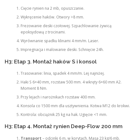
Cięcie rynien na 2 mb, opuszczanie.
Wykręcenie haków. Otwory >8 mm.
Frezowanie deski czołowej. Szpachlowanie żywicą
epoksydową z trocinami.
Wyrównanie spadku klinami 4 mm/m. Laser.
Impregnacja i malowanie deski. Schnięcie 24h.
H3: Etap 3. Montaż haków S i konsol
Trasowanie: linia, spadek 4 mm/m. Lej najniżej.
Haki S 6×40 mm, rozstaw 500 mm. 4 wkręty 6×60 mm A2.
Moment 8 Nm.
Przy lejach i narożnikach rozstaw 400 mm.
Konsola co 1500 mm dla usztywnienia. Kotwa M12 do krokwi.
Kontrola: obciążnik 25 kg na hak. Ugięcie <1 mm.
H3: Etap 4. Montaż rynien Deep-Flow 200 mm
Transport
– odcinki 6 m, w korytach. Masa 23 kg/6 mb.