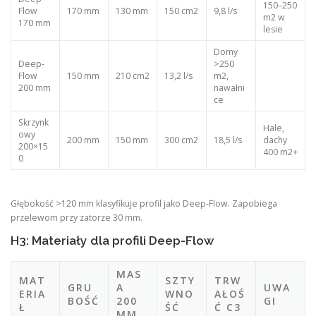
150–250
Flow
170 mm
130 mm
150 cm2
9,8 l/s
m2 w
170 mm
lesie
Domy
Deep-
>250
Flow
150 mm
210 cm2
13,2 l/s
m2,
200 mm
nawałni
ce
Skrzynk
Hale,
owy
200 mm
150 mm
300 cm2
18,5 l/s
dachy
200×15
400 m2+
0
Głębokość >120 mm klasyfikuje profil jako Deep-Flow. Zapobiega
przelewom przy zatorze 30 mm.
H3: Materiały dla profili Deep-Flow
MAS
MAT
SZTY
TRW
GRU
A
UWA
ERIA
WNO
AŁOŚ
BOŚĆ
200
GI
Ł
ŚĆ
Ć C3
MM