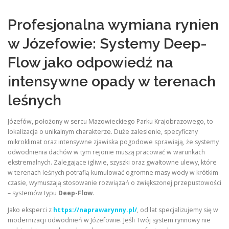
Profesjonalna wymiana rynien
w Józefowie: Systemy Deep-
Flow jako odpowiedź na
intensywne opady w terenach
leśnych
Józefów, położony w sercu Mazowieckiego Parku Krajobrazowego, to
lokalizacja o unikalnym charakterze. Duże zalesienie, specyficzny
mikroklimat oraz intensywne zjawiska pogodowe sprawiają, że systemy
odwodnienia dachów w tym rejonie muszą pracować w warunkach
ekstremalnych. Zalegające igliwie, szyszki oraz gwałtowne ulewy, które
w terenach leśnych potrafią kumulować ogromne masy wody w krótkim
czasie, wymuszają stosowanie rozwiązań o zwiększonej przepustowości
– systemów typu
Deep-Flow
.
Jako eksperci z
https://naprawarynny.pl/
, od lat specjalizujemy się w
modernizacji odwodnień w Józefowie. Jeśli Twój system rynnowy nie