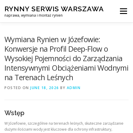
Skip
RYNNY SERWIS WARSZAWA
to
Menu
content
naprawa, wymiana i montaż rynien
CZYSZCZENIE PROFESJONALNA NAPRAWA, WYMIANA I MO
Wymiana Rynien w Józefowie:
Konwersje na Profil Deep-Flow o
Wysokiej Pojemności do Zarządzania
CENNIK
SERWIS RYNNY WARSZAWA
KONTAKT
Intensywnymi Obciążeniami Wodnymi
na Terenach Leśnych
POSTED ON
JUNE 18, 2026
BY
ADMIN
Wstęp
W Józefowie, szczególnie na terenach leśnych, skuteczne zarządzanie
dużymi ilościami wody jest kluczowe dla ochrony infrastruktury,