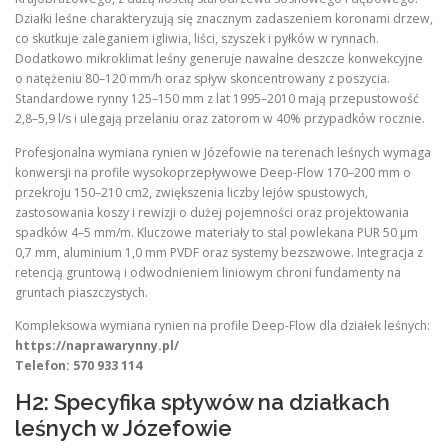
Działki leśne charakteryzują się znacznym zadaszeniem koronami drzew,
co skutkuje zaleganiem igliwia, liści, szyszek i pyłków w rynnach.
Dodatkowo mikroklimat leśny generuje nawalne deszcze konwekcyjne
o natężeniu 80–120 mm/h oraz spływ skoncentrowany z poszycia.
Standardowe rynny 125–150 mm z lat 1995–2010 mają przepustowość
2,8–5,9 l/s i ulegają przelaniu oraz zatorom w 40% przypadków rocznie.
Profesjonalna wymiana rynien w Józefowie na terenach leśnych wymaga
konwersji na profile wysokoprzepływowe Deep-Flow 170–200 mm o
przekroju 150–210 cm2, zwiększenia liczby lejów spustowych,
zastosowania koszy i rewizji o dużej pojemności oraz projektowania
spadków 4–5 mm/m. Kluczowe materiały to stal powlekana PUR 50 μm
0,7 mm, aluminium 1,0 mm PVDF oraz systemy bezszwowe. Integracja z
retencją gruntową i odwodnieniem liniowym chroni fundamenty na
gruntach piaszczystych.
Kompleksowa wymiana rynien na profile Deep-Flow dla działek leśnych:
https://naprawarynny.pl/
Telefon: 570 933 114
H2: Specyfika spływów na działkach
leśnych w Józefowie