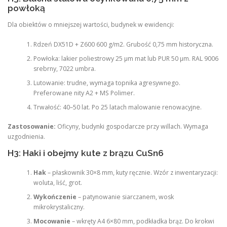
powłoką
Dla obiektów o mniejszej wartości, budynek w ewidencji:
Rdzeń DX51D + Z600 600 g/m2. Grubość 0,75 mm historyczna.
Powłoka: lakier poliestrowy 25 μm mat lub PUR 50 μm. RAL 9006
srebrny, 7022 umbra.
Lutowanie: trudne, wymaga topnika agresywnego.
Preferowane nity A2 + MS Polimer.
Trwałość: 40–50 lat. Po 25 latach malowanie renowacyjne.
Zastosowanie:
Oficyny, budynki gospodarcze przy willach. Wymaga
uzgodnienia.
H3: Haki i obejmy kute z brązu CuSn6
Hak
– płaskownik 30×8 mm, kuty ręcznie. Wzór z inwentaryzacji:
woluta, liść, grot.
Wykończenie
– patynowanie siarczanem, wosk
mikrokrystaliczny.
Mocowanie
– wkręty A4 6×80 mm, podkładka brąz. Do krokwi