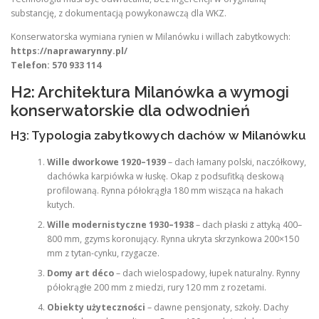
substancję, z dokumentacją powykonawczą dla WKZ.
Konserwatorska wymiana rynien w Milanówku i willach zabytkowych:
https://naprawarynny.pl/
Telefon: 570 933 114
H2: Architektura Milanówka a wymogi
konserwatorskie dla odwodnień
H3: Typologia zabytkowych dachów w Milanówku
Wille dworkowe 1920–1939
– dach łamany polski, naczółkowy,
dachówka karpiówka w łuskę. Okap z podsufitką deskową
profilowaną. Rynna półokrągła 180 mm wisząca na hakach
kutych.
Wille modernistyczne 1930–1938
– dach płaski z attyką 400–
800 mm, gzyms koronujący. Rynna ukryta skrzynkowa 200×150
mm z tytan-cynku, rzygacze.
Domy art déco
– dach wielospadowy, łupek naturalny. Rynny
półokrągłe 200 mm z miedzi, rury 120 mm z rozetami.
Obiekty użyteczności
– dawne pensjonaty, szkoły. Dachy