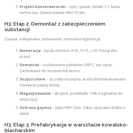
Projekt konserwatorski
– opis, rysunki, detale 1:1, karta
techniczna. Zatwierdzenie WKZ 30 dni.
H3: Etap 2. Demontaż z zabezpieczeniem
substancji
Zasada: maksymalne zachowanie, minimalna ingerencja.
Numeracja
– każdy element: R-01, H-15, L-03. Fotografia
przed.
Demontaż
– rozlutowanie palnikiem 200°C, nie cięcie.
Zachowanie do muzeum lub wzoru.
Oczyszczenie
– szczotka mosiężna, woda demineralizowana.
Usunięcie patyny luźnej.
Magazynowanie
– skrzynie, przekładki. 10% oryginałów do
ekspozycji.
Ochrona gzymsu
– płyta HDF, folia. Zakaz opierania drabin o
detal.
H3: Etap 3. Prefabrykacja w warsztacie kowalsko-
blacharskim