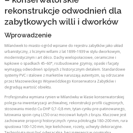
rekonstrukcje odwodnień dla
zabytkowych willi i dworków
Wprowadzenie
Milanówek to miasto-ogród wpisane do rejestru zabytków jako układ
urbanistyczny, z licznymi willami z lat 1899–1939 w stylu dworkowym,
modernistycznym i art déco. Dachy wielopołaciowe, ceramiczne i
łupkowe o spadkach 45–60°, rozbudowane gzymsy, opaski i facjaty
wymagają odwodnień spójnych z historycznym detalem. Standardowe
systemy PVC i stalowe z marketów naruszają autentyzm, są odrzucane
przez Mazowieckiego Wojewódzkiego Konserwatora Zabytków i
degradują wartość obiektu.
Profesjonalna wymiana rynien w Milanówku w klasie konserwatorskiej
polega na inwentaryzacji archiwalnej, rekonstrukcji profili ciągnionych,
stosowaniu miedzi Cu-DHP 0,7–0,8 mm, tytan-cynku pre-patinowanego,
lutowania spoin cyną LC50 oraz mocowań kutych z brązu. Kluczowe jest
zachowanie proporcji historycznych: rynna półokrągła 180–200 mm, rura
spustowa 100–120 mm, leje kielichowe, rozety, uchwyty dekoracyjne.
Technologia musi być odwracalna, bez ingerencji w oryginalną