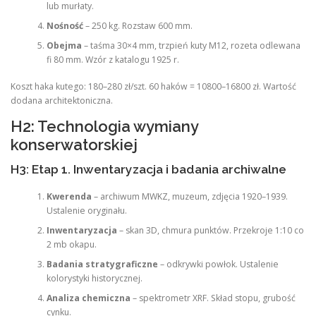
lub murłaty.
Nośność
– 250 kg. Rozstaw 600 mm.
Obejma
– taśma 30×4 mm, trzpień kuty M12, rozeta odlewana
fi 80 mm. Wzór z katalogu 1925 r.
Koszt haka kutego: 180–280 zł/szt. 60 haków = 10800–16800 zł. Wartość
dodana architektoniczna.
H2: Technologia wymiany
konserwatorskiej
H3: Etap 1. Inwentaryzacja i badania archiwalne
Kwerenda
– archiwum MWKZ, muzeum, zdjęcia 1920–1939.
Ustalenie oryginału.
Inwentaryzacja
– skan 3D, chmura punktów. Przekroje 1:10 co
2 mb okapu.
Badania stratygraficzne
– odkrywki powłok. Ustalenie
kolorystyki historycznej.
Analiza chemiczna
– spektrometr XRF. Skład stopu, grubość
cynku.