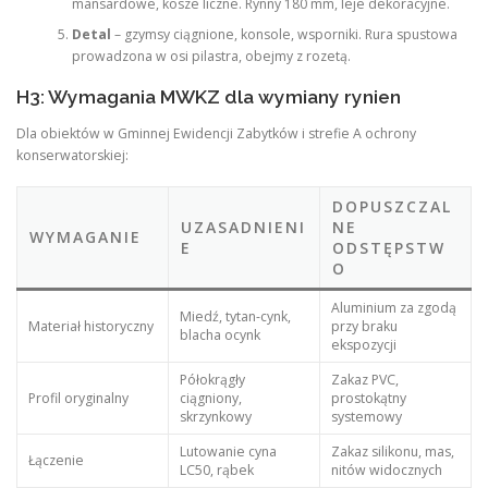
mansardowe, kosze liczne. Rynny 180 mm, leje dekoracyjne.
Detal
– gzymsy ciągnione, konsole, wsporniki. Rura spustowa
prowadzona w osi pilastra, obejmy z rozetą.
H3: Wymagania MWKZ dla wymiany rynien
Dla obiektów w Gminnej Ewidencji Zabytków i strefie A ochrony
konserwatorskiej:
DOPUSZCZAL
UZASADNIENI
NE
WYMAGANIE
E
ODSTĘPSTW
O
Aluminium za zgodą
Miedź, tytan-cynk,
Materiał historyczny
przy braku
blacha ocynk
ekspozycji
Półokrągły
Zakaz PVC,
Profil oryginalny
ciągniony,
prostokątny
skrzynkowy
systemowy
Lutowanie cyna
Zakaz silikonu, mas,
Łączenie
LC50, rąbek
nitów widocznych