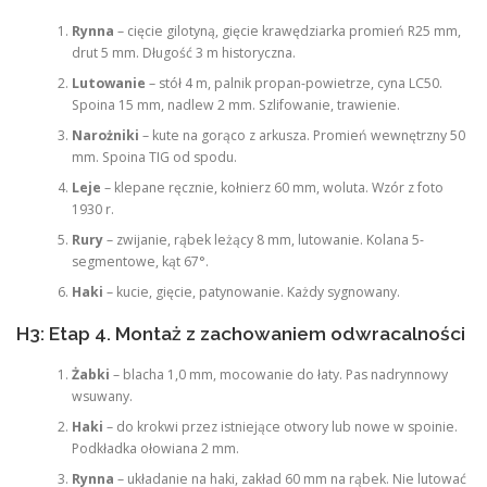
Rynna
– cięcie gilotyną, gięcie krawędziarka promień R25 mm,
drut 5 mm. Długość 3 m historyczna.
Lutowanie
– stół 4 m, palnik propan-powietrze, cyna LC50.
Spoina 15 mm, nadlew 2 mm. Szlifowanie, trawienie.
Narożniki
– kute na gorąco z arkusza. Promień wewnętrzny 50
mm. Spoina TIG od spodu.
Leje
– klepane ręcznie, kołnierz 60 mm, woluta. Wzór z foto
1930 r.
Rury
– zwijanie, rąbek leżący 8 mm, lutowanie. Kolana 5-
segmentowe, kąt 67°.
Haki
– kucie, gięcie, patynowanie. Każdy sygnowany.
H3: Etap 4. Montaż z zachowaniem odwracalności
Żabki
– blacha 1,0 mm, mocowanie do łaty. Pas nadrynnowy
wsuwany.
Haki
– do krokwi przez istniejące otwory lub nowe w spoinie.
Podkładka ołowiana 2 mm.
Rynna
– układanie na haki, zakład 60 mm na rąbek. Nie lutować