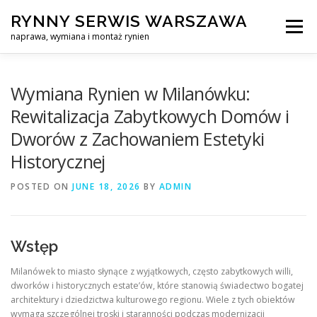
Skip
RYNNY SERWIS WARSZAWA
to
Menu
content
naprawa, wymiana i montaż rynien
CZYSZCZENIE PROFESJONALNA NAPRAWA, WYMIANA I MO
Wymiana Rynien w Milanówku:
Rewitalizacja Zabytkowych Domów i
Dworów z Zachowaniem Estetyki
CENNIK
SERWIS RYNNY WARSZAWA
KONTAKT
Historycznej
POSTED ON
JUNE 18, 2026
BY
ADMIN
Wstęp
Milanówek to miasto słynące z wyjątkowych, często zabytkowych willi,
dworków i historycznych estate’ów, które stanowią świadectwo bogatej
architektury i dziedzictwa kulturowego regionu. Wiele z tych obiektów
wymaga szczególnej troski i staranności podczas modernizacji