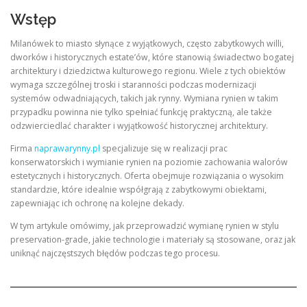
Wstęp
Milanówek to miasto słynące z wyjątkowych, często zabytkowych willi,
dworków i historycznych estate’ów, które stanowią świadectwo bogatej
architektury i dziedzictwa kulturowego regionu. Wiele z tych obiektów
wymaga szczególnej troski i staranności podczas modernizacji
systemów odwadniających, takich jak rynny. Wymiana rynien w takim
przypadku powinna nie tylko spełniać funkcję praktyczną, ale także
odzwierciedlać charakter i wyjątkowość historycznej architektury.
Firma
naprawarynny.pl
specjalizuje się w realizacji prac
konserwatorskich i wymianie rynien na poziomie zachowania walorów
estetycznych i historycznych. Oferta obejmuje rozwiązania o wysokim
standardzie, które idealnie współgrają z zabytkowymi obiektami,
zapewniając ich ochronę na kolejne dekady.
W tym artykule omówimy, jak przeprowadzić wymianę rynien w stylu
preservation-grade, jakie technologie i materiały są stosowane, oraz jak
uniknąć najczęstszych błędów podczas tego procesu.