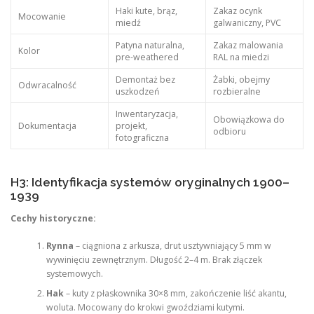
Haki kute, brąz,
Zakaz ocynk
Mocowanie
miedź
galwaniczny, PVC
Patyna naturalna,
Zakaz malowania
Kolor
pre-weathered
RAL na miedzi
Demontaż bez
Żabki, obejmy
Odwracalność
uszkodzeń
rozbieralne
Inwentaryzacja,
Obowiązkowa do
Dokumentacja
projekt,
odbioru
fotograficzna
H3: Identyfikacja systemów oryginalnych 1900–
1939
Cechy historyczne:
Rynna
– ciągniona z arkusza, drut usztywniający 5 mm w
wywinięciu zewnętrznym. Długość 2–4 m. Brak złączek
systemowych.
Hak
– kuty z płaskownika 30×8 mm, zakończenie liść akantu,
woluta. Mocowany do krokwi gwoździami kutymi.