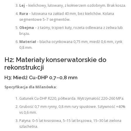
Lej
– kielichowy, lutowany, z kołnierzem ozdobnym. Brak kosza.
Rura
– lutowana na zakład 40 mm, bez kielichów. Kolana
segmentowe 5–7 segmentów.
Obejma
– z taśmy, trzpień kuty, rozeta odlewana z żeliwa lub
brązu.
Materiał
– blacha ocynkowana 0,75 mm, miedź 0,6 mm, cynk
0,8 mm.
H2: Materiały konserwatorskie do
rekonstrukcji
H3: Miedź Cu-DHP 0,7–0,8 mm
Specyfikacja dla Milanówka:
Gatunek Cu-DHP R220, półtwarda. Wytrzymałość 220–260 MPa.
Grubość 0,7 mm rynny, 0,8 mm rury spustowe. Sztywność +40%
vs 0,6 mm.
Patyna: 0–5 lat łososiowa, 5–15 lat brązowa, 15–30 lat zielona
szlachetna.