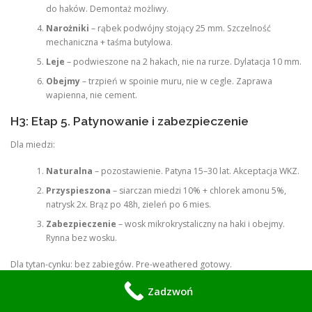
do haków. Demontaż możliwy.
Narożniki
– rąbek podwójny stojący 25 mm. Szczelność
mechaniczna + taśma butylowa.
Leje
– podwieszone na 2 hakach, nie na rurze. Dylatacja 10 mm.
Obejmy
– trzpień w spoinie muru, nie w cegle. Zaprawa
wapienna, nie cement.
H3: Etap 5. Patynowanie i zabezpieczenie
Dla miedzi:
Naturalna
– pozostawienie. Patyna 15–30 lat. Akceptacja WKZ.
Przyspieszona
– siarczan miedzi 10% + chlorek amonu 5%,
natrysk 2x. Brąz po 48h, zieleń po 6 mies.
Zabezpieczenie
– wosk mikrokrystaliczny na haki i obejmy.
Rynna bez wosku.
Dla tytan-cynku: bez zabiegów. Pre-weathered gotowy.
H3: Etap 6. Dokumentacja powykonawcza
Zadzwoń