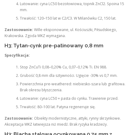
Lutowanie: cyna LC50 bezołowiowa, topnik ZnCl2. Spoina 15
mm.
Trwałość: 120–150 lat w C2/C3. W Milanówku C2, 150 lat.
Zastosowanie:
Wille eksponowane, ul. Kościuszki, Piłsudskiego,
Krakowska. Zgoda WKZ wymagana.
H3: Tytan-cynk pre-patinowany 0,8 mm
Specyfikacja:
Stop ZnCuTi 0,08–0,20% Cu, 0,07–0,12% Ti. EN 988.
Grubość 0,8 mm dla sztywności. Ugięcie -30% vs 0,7 mm.
Powierzchnia pre-weathered: niebiesko-szara lub grafitowa.
Brak okresu błyszczenia.
Lutowanie: cyna LC50 + pasta do cynku. Trawienie przed.
Trwałość: 80–100 lat. Patyna regeneruje się.
Zastosowanie:
Obiekty modernistyczne, attyki, rynny skrzynkowe.
Akceptacja WKZ łatwiejsza niż miedź. Brak ryzyka kradzieży.
H3: Blacha stalowa ocynkowana 0,75 mm z