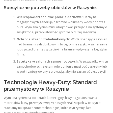
Specyficzne potrzeby obiektów w Raszynie:
Wielkopowierzchniowe połacie dachowe:
Dachy hal
magazynowych generują ogromne wolumeny wody podczas
burz. Wymiana rynien musi obejmować przejście na systemy o
zwiększonej przepustowości (profile o dużej średnicy).
Ochrona stref przeładunkowych:
Woda spadająca z rynien
nad bramami załadunkowymi to ogromne ryzyko – zamarzanie
lodu przed bramą czy zacieki na bramie wpływają na logistykę
firmy.
Estetyka w salonach samochodowych:
W przypadku witryn
samochodowych, system odwodnienia musi być dyskretny lub
w pełni zintegrowany z elewacją, aby nie zasłaniać ekspozycji.
Technologia Heavy-Duty: Standard
przemysłowy w Raszynie
Wymiana rynien na obiektach komercyjnych wymaga stosowania
materiałów klasy przemysłowej. W naszych realizacjach w Raszynie
stawiamy na sprawdzone technologie, które wytrzymują lata
eksploatacji w trudnych warunkach.