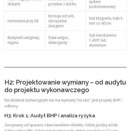
system
dokami
przelew z dachu
podciśnieniowy
Korozja od soli,
Stal Magnelis, haki 5
Hurtownia przy S8
obciążenie
mm co 40 cm
śniegiem
Stal nierdzewna
Budynek usługowy,
Stała wilgoć,
1.4301 lub
myjnia
detergenty
aluminium
H2: Projektowanie wymiany – od audytu
do projektu wykonawczego
Na obiekcie komercyjnym nie ma wymiany “na oko”. Jest projekt, BHP i
odbiory.
H3: Krok 1: Audyt BHP i analiza ryzyka
Zaczynamy od spaceru z kierownikiem obiektu. Gdzie jeżdżą wózki.
Gdzie cofają TIRy. Gdzie jest martwe pole. Które rury były już 3 razy