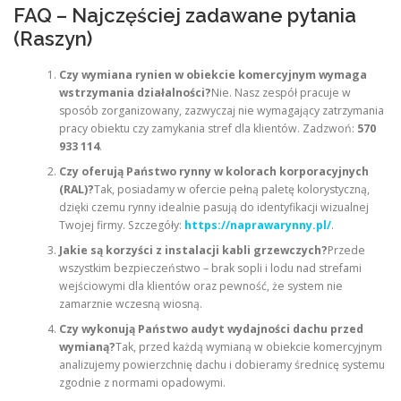
FAQ – Najczęściej zadawane pytania
(Raszyn)
Czy wymiana rynien w obiekcie komercyjnym wymaga
wstrzymania działalności?
Nie. Nasz zespół pracuje w
sposób zorganizowany, zazwyczaj nie wymagający zatrzymania
pracy obiektu czy zamykania stref dla klientów. Zadzwoń:
570
933 114
.
Czy oferują Państwo rynny w kolorach korporacyjnych
(RAL)?
Tak, posiadamy w ofercie pełną paletę kolorystyczną,
dzięki czemu rynny idealnie pasują do identyfikacji wizualnej
Twojej firmy. Szczegóły:
https://naprawarynny.pl/
.
Jakie są korzyści z instalacji kabli grzewczych?
Przede
wszystkim bezpieczeństwo – brak sopli i lodu nad strefami
wejściowymi dla klientów oraz pewność, że system nie
zamarznie wczesną wiosną.
Czy wykonują Państwo audyt wydajności dachu przed
wymianą?
Tak, przed każdą wymianą w obiekcie komercyjnym
analizujemy powierzchnię dachu i dobieramy średnicę systemu
zgodnie z normami opadowymi.