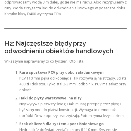
odprowadzamy wodę 3 m dalej, gdzie nie ma ruchu. Albo rezygnujemy z
rury. Woda z rzygacza leci do odwodnienia liniowego w posadzce doku.
Korytko klasy D400 wytrzyma TIRa.
H2: Najczęstsze błędy przy
odwodnieniu obiektów handlowych
W Raszynie naprawiamy to co tydzień. Oto lista.
Rura spustowa PCV przy doku załadunkowym
PCV 110 mm pęka od kopnięcia. TIR rozrywa ją na strzępy. Strata
400 zł i dok stoi. Tylko stal 2-3 mm i odbojnik. PCV ma zakaz przy
dokach.
Haki do płyty warstwowej na nity
Nity wyrywa pierwszy śnieg. Haki muszą przejść przez płytę i
być skręcone do płatwi konstrukcji. Wymaga to demontażu
obróbki. Deweloperzy oszczędzają. Potem rynna leży na ziemi.
Brak obliczeń dla systemu podciśnieniowego
Hydraulik “z doświadczenia” dał rury fi 110 mm. System się