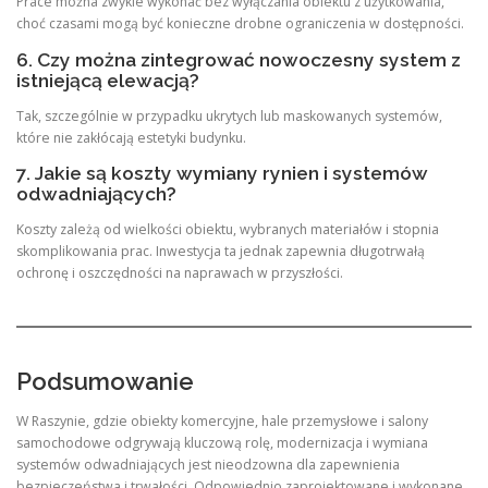
Prace można zwykle wykonać bez wyłączania obiektu z użytkowania,
choć czasami mogą być konieczne drobne ograniczenia w dostępności.
6. Czy można zintegrować nowoczesny system z
istniejącą elewacją?
Tak, szczególnie w przypadku ukrytych lub maskowanych systemów,
które nie zakłócają estetyki budynku.
7. Jakie są koszty wymiany rynien i systemów
odwadniających?
Koszty zależą od wielkości obiektu, wybranych materiałów i stopnia
skomplikowania prac. Inwestycja ta jednak zapewnia długotrwałą
ochronę i oszczędności na naprawach w przyszłości.
Podsumowanie
W Raszynie, gdzie obiekty komercyjne, hale przemysłowe i salony
samochodowe odgrywają kluczową rolę, modernizacja i wymiana
systemów odwadniających jest nieodzowna dla zapewnienia
bezpieczeństwa i trwałości. Odpowiednio zaprojektowane i wykonane