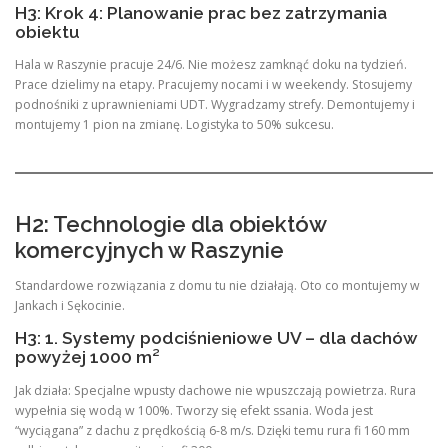
H3: Krok 4: Planowanie prac bez zatrzymania
obiektu
Hala w Raszynie pracuje 24/6. Nie możesz zamknąć doku na tydzień.
Prace dzielimy na etapy. Pracujemy nocami i w weekendy. Stosujemy
podnośniki z uprawnieniami UDT. Wygradzamy strefy. Demontujemy i
montujemy 1 pion na zmianę. Logistyka to 50% sukcesu.
H2: Technologie dla obiektów
komercyjnych w Raszynie
Standardowe rozwiązania z domu tu nie działają. Oto co montujemy w
Jankach i Sękocinie.
H3: 1. Systemy podciśnieniowe UV – dla dachów
powyżej 1000 m²
Jak działa: Specjalne wpusty dachowe nie wpuszczają powietrza. Rura
wypełnia się wodą w 100%. Tworzy się efekt ssania. Woda jest
“wyciągana” z dachu z prędkością 6-8 m/s. Dzięki temu rura fi 160 mm