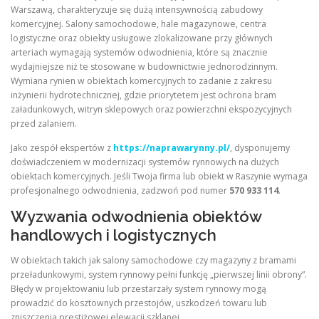
Warszawą, charakteryzuje się dużą intensywnością zabudowy
komercyjnej. Salony samochodowe, hale magazynowe, centra
logistyczne oraz obiekty usługowe zlokalizowane przy głównych
arteriach wymagają systemów odwodnienia, które są znacznie
wydajniejsze niż te stosowane w budownictwie jednorodzinnym.
Wymiana rynien w obiektach komercyjnych to zadanie z zakresu
inżynierii hydrotechnicznej, gdzie priorytetem jest ochrona bram
załadunkowych, witryn sklepowych oraz powierzchni ekspozycyjnych
przed zalaniem.
Jako zespół ekspertów z
https://naprawarynny.pl/
, dysponujemy
doświadczeniem w modernizacji systemów rynnowych na dużych
obiektach komercyjnych. Jeśli Twoja firma lub obiekt w Raszynie wymaga
profesjonalnego odwodnienia, zadzwoń pod numer
570 933 114
.
Wyzwania odwodnienia obiektów
handlowych i logistycznych
W obiektach takich jak salony samochodowe czy magazyny z bramami
przeładunkowymi, system rynnowy pełni funkcję „pierwszej linii obrony”.
Błędy w projektowaniu lub przestarzały system rynnowy mogą
prowadzić do kosztownych przestojów, uszkodzeń towaru lub
zniszczenia prestiżowej elewacji szklanej.