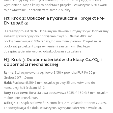
wymieniane. Mapa kolizji to podstawa projektu. W Raszynie 80% awarii
to powtarzalne uderzenia w te same 2 punkty.
H3: Krok 2: Obliczenia hydrauliczne i projekt PN-
EN 12056-3
Bierzemy projekt dachu. Dzielimy na zlewnie. Liczymy spływ. Dobieramy
system: grawitacyjny czy podciśnieniowy UV. Dla hali 4000 m²
podciśnieniowy jest 40% tańszy, bo ma mniej pionów. Projekt musi
podpisać projektant z uprawnieniami sanitarnymi. Bez tego
ubezpieczyciel nie wypłaci odszkodowania za zalanie.
H3: Krok 3: Dobór materiałów do klasy C4/C5 i
odporności mechanicznej
Rynny
: Stal ocynkowana ogniowo Z450 + powłoka PUR-PA 50 µm.
Grubość 0,7-1,0 mm.
Haki
: Płaskownik 50×6 mm, ocynk ogniowy 85 µm, kotwione do
konstrukcji hali śrubami M12.
Rury spustowe
: Rura stalowa bezszwowa S235, fi 159×3,6 mm, ocynk +
malowanie proszkowe.
Odbojniki
: Słupki stalowe fi 159 mm, h=1,2 m, zalane betonem C20/25.
To specyfikacja dla doku w Raszynie. Wytrzyma uderzenie wózka 3t.