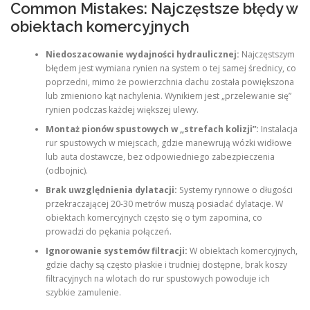
Common Mistakes: Najczęstsze błędy w
obiektach komercyjnych
Niedoszacowanie wydajności hydraulicznej:
Najczęstszym
błędem jest wymiana rynien na system o tej samej średnicy, co
poprzedni, mimo że powierzchnia dachu została powiększona
lub zmieniono kąt nachylenia. Wynikiem jest „przelewanie się”
rynien podczas każdej większej ulewy.
Montaż pionów spustowych w „strefach kolizji”:
Instalacja
rur spustowych w miejscach, gdzie manewrują wózki widłowe
lub auta dostawcze, bez odpowiedniego zabezpieczenia
(odbojnic).
Brak uwzględnienia dylatacji:
Systemy rynnowe o długości
przekraczającej 20-30 metrów muszą posiadać dylatacje. W
obiektach komercyjnych często się o tym zapomina, co
prowadzi do pękania połączeń.
Ignorowanie systemów filtracji:
W obiektach komercyjnych,
gdzie dachy są często płaskie i trudniej dostępne, brak koszy
filtracyjnych na wlotach do rur spustowych powoduje ich
szybkie zamulenie.