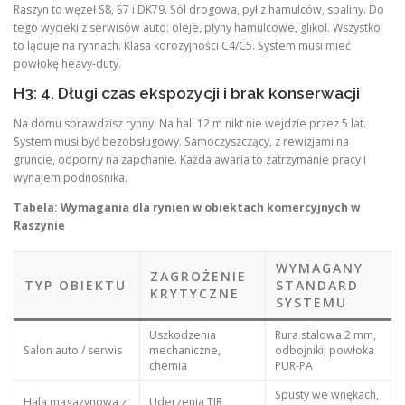
Raszyn to węzeł S8, S7 i DK79. Sól drogowa, pył z hamulców, spaliny. Do
tego wycieki z serwisów auto: oleje, płyny hamulcowe, glikol. Wszystko
to ląduje na rynnach. Klasa korozyjności C4/C5. System musi mieć
powłokę heavy-duty.
H3: 4. Długi czas ekspozycji i brak konserwacji
Na domu sprawdzisz rynny. Na hali 12 m nikt nie wejdzie przez 5 lat.
System musi być bezobsługowy. Samoczyszczący, z rewizjami na
gruncie, odporny na zapchanie. Każda awaria to zatrzymanie pracy i
wynajem podnośnika.
Tabela: Wymagania dla rynien w obiektach komercyjnych w
Raszynie
WYMAGANY
ZAGROŻENIE
TYP OBIEKTU
STANDARD
KRYTYCZNE
SYSTEMU
Uszkodzenia
Rura stalowa 2 mm,
Salon auto / serwis
mechaniczne,
odbojniki, powłoka
chemia
PUR-PA
Spusty we wnękach,
Hala magazynowa z
Uderzenia TIR,