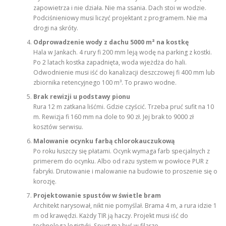
zapowietrza i nie działa. Nie ma ssania. Dach stoi w wodzie.
Podciśnieniowy musi liczyć projektant z programem. Nie ma
drogi na skróty.
Odprowadzenie wody z dachu 5000 m² na kostkę
Hala w Jankach. 4 rury fi 200 mm leją wodę na parking z kostki.
Po 2 latach kostka zapadnięta, woda wjeżdża do hali.
Odwodnienie musi iść do kanalizacji deszczowej fi 400 mm lub
zbiornika retencyjnego 100 m³. To prawo wodne.
Brak rewizji u podstawy pionu
Rura 12 m zatkana liśćmi. Gdzie czyścić. Trzeba pruć sufit na 10
m. Rewizja fi 160 mm na dole to 90 zł. Jej brak to 9000 zł
kosztów serwisu.
Malowanie ocynku farbą chlorokauczukową
Po roku łuszczy się płatami. Ocynk wymaga farb specjalnych z
primerem do ocynku. Albo od razu system w powłoce PUR z
fabryki. Drutowanie i malowanie na budowie to proszenie się o
korozję.
Projektowanie spustów w świetle bram
Architekt narysował, nikt nie pomyślał. Brama 4 m, a rura idzie 1
m od krawędzi. Każdy TIR ją haczy. Projekt musi iść do
technologa logistyki. Spust ma być w filarze.