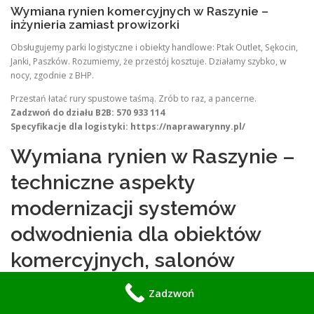
Wymiana rynien komercyjnych w Raszynie –
inżynieria zamiast prowizorki
Obsługujemy parki logistyczne i obiekty handlowe: Ptak Outlet, Sękocin,
Janki, Paszków. Rozumiemy, że przestój kosztuje. Działamy szybko, w
nocy, zgodnie z BHP.
Przestań łatać rury spustowe taśmą. Zrób to raz, a pancerne.
Zadzwoń do działu B2B: 570 933 114
Specyfikacje dla logistyki: https://naprawarynny.pl/
Wymiana rynien w Raszynie –
techniczne aspekty
modernizacji systemów
odwodnienia dla obiektów
komercyjnych, salonów
motoryzacyjnych, bram
Zadzwoń
załadunkowych i centrów