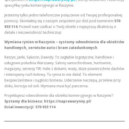
specyfikę rynku komercyjnego w Raszynie.
Jesteśmy tylko jedno telefoniczne połączenie od Twojej profesjonalnej
pomocy. Skontaktuj się z naszym zespołem już dziś pod numerem
570
933 114
. Pozwól nam zadbać o Twój obiekt z najwyższą dbałością o
detale i niezawodność techniczną!
Wymiana rynien w Raszynie – systemy odwodnienia dla obiektów
handlowych, serwisów auto i bram załadunkowych
Raszyn, Janki, Sękocin, Dawidy. To zagłębie logistyczne, handlowe i
usługowe południa Warszawy. Salony samochodowe, hurtownie,
magazyny, serwisy TIR. Hale z dokami, wiaty, duże powierzchnie dachów
i intensywny ruch kołowy. Tu rynna to nie detal. To element
bezpieczeństwa i ciągłości biznesu. Uderzenie naczepą, przelew przy
doku, korozja od soli. Wymiana musi być pancerna.
Projektujesz odwodnienie dla obiektu komercyjnego w Raszynie?
Systemy dla biznesu: https://naprawarynny.pl/
Dział inwestycji: 570 933 114