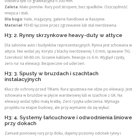
odbiera tyle co grawitacyjna fi 300 mm.
Zaleta
: Mało pionów. Rury pod stropem, bez spadków. Oszczędność
miejsca i stali.
Dla kogo
: Hale, magazyny, galerie handlowe w Raszynie.
Materiał
: PEHD łączone przez zgrzewanie lub stal nierdzewna.
H3: 2. Rynny skrzynkowe heavy-duty w attyce
Dla salonów auto i budynków reprezentacyjnych. Rynna jest schowana w
attyce. Nie widać jej. Koryto z blachy nierdzewnej 1,0 mm, spawane TIG.
Szerokość 60-80 cm. Grzanie kablami. Rewizje co 6 m. Wygląd czysty,
zero rur na elewacji. Bezpieczne od uderzeń.
H3: 3. Spusty w bruzdach i szachtach
instalacyjnych
Klucz do ochrony przed TIRami. Rura spustowa nie idzie po elewacji. Jest
schowana w bruździe w płycie warstwowej lub w szachcie z GK. Na
elewacji widać tylko małą kratkę. Zero ryzyka uderzenia. Wymaga
projektu na etapie budowy, ale przy wymianie da się wykuć.
H3: 4. Systemy łańcuchowe i odwodnienia liniowe
przy dokach
Zamiast pionowej rury przy doku, dajemy poziomy odcinek rynny i