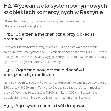
H2: Wyzwania dla systemów rynnowych
w obiektach komercyjnych w Raszynie
Obiekt handlowy czy magazyn w Raszynie pracuje inaczej niż dom.
Obciążenia są 10x większe.
H3: 1. Uderzenia mechaniczne przy dokach i
bramach
Cofający TIR, wózek widłowy, suwnica. Rura spustowa przy bramie
załadunkowej ma żywotność 6-18 miesięcy. Standardowa rura 100 mm z
blachy 0,6 mm nie ma szans. Wygięcie rury to zablokowanie doku i straty.
System musi być chroniony lub chowany.
H3: 2. Ogromne powierzchnie dachów i
obciążenia hydrauliczne
Hala 50×100 m to 5000 m² dachu. Przy deszczu nawalnym 300 l/s/ha daje
150 l/s, czyli 9 000 l/min. To tyle co 2 wozy strażackie. System musi to
przyjąć. Wymaga to wpustów fi 200 mm, koryt 800 cm² i systemów
podciśnieniowych. Błąd w obliczeniach = zalanie hali i towaru.
H3: 3. Agresywna chemia i sól drogowa