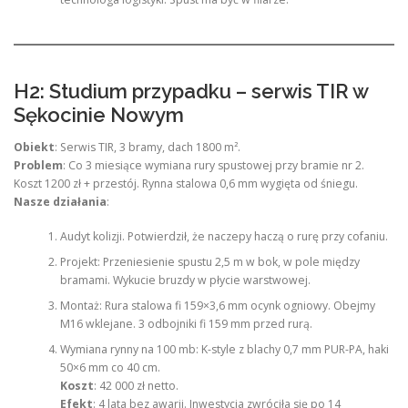
H2: Studium przypadku – serwis TIR w
Sękocinie Nowym
Obiekt
: Serwis TIR, 3 bramy, dach 1800 m².
Problem
: Co 3 miesiące wymiana rury spustowej przy bramie nr 2.
Koszt 1200 zł + przestój. Rynna stalowa 0,6 mm wygięta od śniegu.
Nasze działania
:
Audyt kolizji. Potwierdził, że naczepy haczą o rurę przy cofaniu.
Projekt: Przeniesienie spustu 2,5 m w bok, w pole między
bramami. Wykucie bruzdy w płycie warstwowej.
Montaż: Rura stalowa fi 159×3,6 mm ocynk ogniowy. Obejmy
M16 wklejane. 3 odbojniki fi 159 mm przed rurą.
Wymiana rynny na 100 mb: K-style z blachy 0,7 mm PUR-PA, haki
50×6 mm co 40 cm.
Koszt
: 42 000 zł netto.
Efekt
: 4 lata bez awarii. Inwestycja zwróciła się po 14