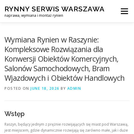
Skip
RYNNY SERWIS WARSZAWA
to
Menu
content
naprawa, wymiana i montaż rynien
CZYSZCZENIE PROFESJONALNA NAPRAWA, WYMIANA I MO
Wymiana Rynien w Raszynie:
Kompleksowe Rozwiązania dla
Konwersji Obiektów Komercyjnych,
CENNIK
SERWIS RYNNY WARSZAWA
KONTAKT
Salonów Samochodowych, Bram
Wjazdowych i Obiektów Handlowych
POSTED ON
JUNE 18, 2026
BY
ADMIN
Wstęp
Raszyn, będący jednym z prężnie rozwijających się miast pod Warszawą,
jest miejscem, gdzie dynamicznie rozwijają się zarówno małe, jak i duże