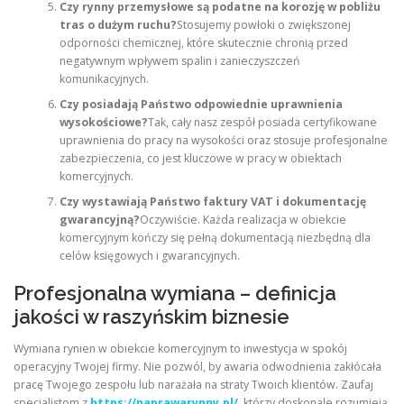
Czy rynny przemysłowe są podatne na korozję w pobliżu
tras o dużym ruchu?
Stosujemy powłoki o zwiększonej
odporności chemicznej, które skutecznie chronią przed
negatywnym wpływem spalin i zanieczyszczeń
komunikacyjnych.
Czy posiadają Państwo odpowiednie uprawnienia
wysokościowe?
Tak, cały nasz zespół posiada certyfikowane
uprawnienia do pracy na wysokości oraz stosuje profesjonalne
zabezpieczenia, co jest kluczowe w pracy w obiektach
komercyjnych.
Czy wystawiają Państwo faktury VAT i dokumentację
gwarancyjną?
Oczywiście. Każda realizacja w obiekcie
komercyjnym kończy się pełną dokumentacją niezbędną dla
celów księgowych i gwarancyjnych.
Profesjonalna wymiana – definicja
jakości w raszyńskim biznesie
Wymiana rynien w obiekcie komercyjnym to inwestycja w spokój
operacyjny Twojej firmy. Nie pozwól, by awaria odwodnienia zakłócała
pracę Twojego zespołu lub narażała na straty Twoich klientów. Zaufaj
specjalistom z
https://naprawarynny.pl/
, którzy doskonale rozumieją