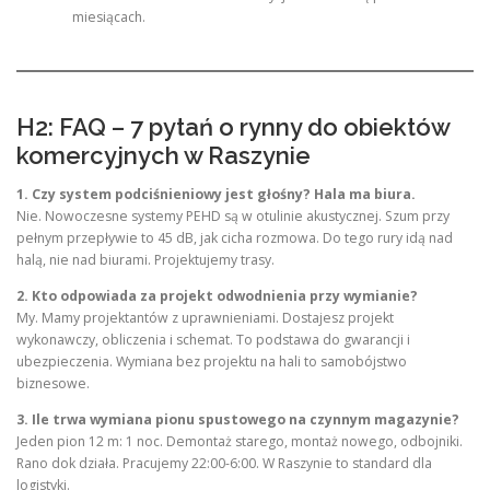
miesiącach.
H2: FAQ – 7 pytań o rynny do obiektów
komercyjnych w Raszynie
1. Czy system podciśnieniowy jest głośny? Hala ma biura.
Nie. Nowoczesne systemy PEHD są w otulinie akustycznej. Szum przy
pełnym przepływie to 45 dB, jak cicha rozmowa. Do tego rury idą nad
halą, nie nad biurami. Projektujemy trasy.
2. Kto odpowiada za projekt odwodnienia przy wymianie?
My. Mamy projektantów z uprawnieniami. Dostajesz projekt
wykonawczy, obliczenia i schemat. To podstawa do gwarancji i
ubezpieczenia. Wymiana bez projektu na hali to samobójstwo
biznesowe.
3. Ile trwa wymiana pionu spustowego na czynnym magazynie?
Jeden pion 12 m: 1 noc. Demontaż starego, montaż nowego, odbojniki.
Rano dok działa. Pracujemy 22:00-6:00. W Raszynie to standard dla
logistyki.