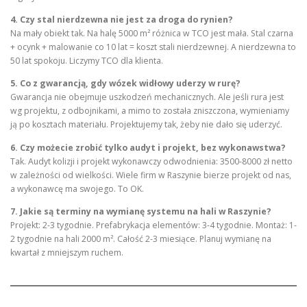
4. Czy stal nierdzewna nie jest za droga do rynien?
Na mały obiekt tak. Na halę 5000 m² różnica w TCO jest mała. Stal czarna
+ ocynk + malowanie co 10 lat = koszt stali nierdzewnej. A nierdzewna to
50 lat spokoju. Liczymy TCO dla klienta.
5. Co z gwarancją, gdy wózek widłowy uderzy w rurę?
Gwarancja nie obejmuje uszkodzeń mechanicznych. Ale jeśli rura jest
wg projektu, z odbojnikami, a mimo to została zniszczona, wymieniamy
ją po kosztach materiału. Projektujemy tak, żeby nie dało się uderzyć.
6. Czy możecie zrobić tylko audyt i projekt, bez wykonawstwa?
Tak. Audyt kolizji i projekt wykonawczy odwodnienia: 3500-8000 zł netto
w zależności od wielkości. Wiele firm w Raszynie bierze projekt od nas,
a wykonawcę ma swojego. To OK.
7. Jakie są terminy na wymianę systemu na hali w Raszynie?
Projekt: 2-3 tygodnie. Prefabrykacja elementów: 3-4 tygodnie. Montaż: 1-
2 tygodnie na hali 2000 m². Całość 2-3 miesiące. Planuj wymianę na
kwartał z mniejszym ruchem.