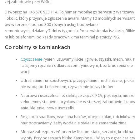
zej zabudowie przy Wiśle.
Dzwonisz na +48 570 933 114. To numer mobilnego serwisu z Warszawy
i okolic, który przyjmuje zgłoszenia awarii. Mamy 10 mobilnych serwisant
ów w terenie i ponad 300 różnych usług budowlano-
remontowych, działamy 7 dni w tygodniu. Po serwisie płacisz kartą, Blikie
m lub telefonem, bo każdy pracownik ma terminal płatniczy ING.
Co robimy w Łomiankach
Czyszczenie
rynien: usuwamy liście, igliwie, szyszki, mech, muł. P
racujemy ręcznie i odkurzaczem rynnowym, bez brudzenia ele
wacji
Udrażnianie rur spustowych: przepychanie mechaniczne, płuka
nie wodą pod ciśnieniem, czyszczenie koszy i lejów
Naprawa i uszczelnianie: cieknące złączki PCV, pęknięcia, nieszc
zelne rynny stalowe i ocynkowane w starszej zabudowie. Lutow
anie, klejenie, nowe uszczelki
Regulacja spadków, wymiana haków, obejm, kolan, odcinków ry
nny: poprawiamy, żeby woda nie stała i nie zamarzała zimą
Montaż zabezpieczeń przeciw liściom: siatki, szczotki, kratki na
wyloty. Przy posesjach blisko Kampinosu i Wisły to ogranicza czy