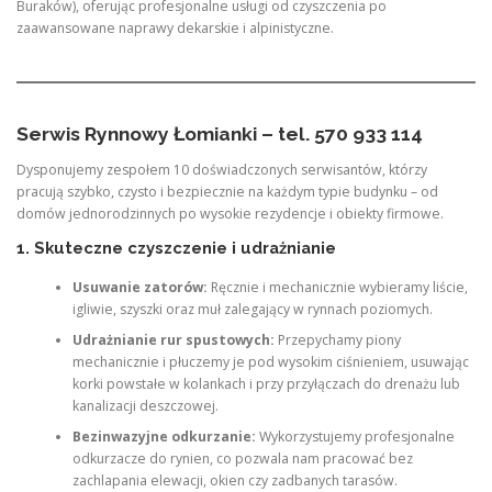
Buraków), oferując profesjonalne usługi od czyszczenia po
zaawansowane naprawy dekarskie i alpinistyczne.
Serwis Rynnowy Łomianki – tel. 570 933 114
Dysponujemy zespołem 10 doświadczonych serwisantów, którzy
pracują szybko, czysto i bezpiecznie na każdym typie budynku – od
domów jednorodzinnych po wysokie rezydencje i obiekty firmowe.
1. Skuteczne czyszczenie i udrażnianie
Usuwanie zatorów:
Ręcznie i mechanicznie wybieramy liście,
igliwie, szyszki oraz muł zalegający w rynnach poziomych.
Udrażnianie rur spustowych:
Przepychamy piony
mechanicznie i płuczemy je pod wysokim ciśnieniem, usuwając
korki powstałe w kolankach i przy przyłączach do drenażu lub
kanalizacji deszczowej.
Bezinwazyjne odkurzanie:
Wykorzystujemy profesjonalne
odkurzacze do rynien, co pozwala nam pracować bez
zachlapania elewacji, okien czy zadbanych tarasów.