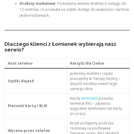
Drabiny modułowe:
Posiadamy własne drabiny o zasięgu do
12 metrów, co pozwala na szybki dostęp do większości dachów
jednorodzinnych.
Dlaczego klienci z Łomianek wybierają nasz
serwis?
Atut serwisu
Korzyść dla Ciebie
Jesteśmy mobilni i często
pracujemy w Twojej okolicy –
Szybki dojazd
dojazd możliwy nawet tego
samego dnia.
Każdy
serwisant
posiada
terminal ING – zapłacisz
Płatność kartą / BLIK
wygodnie telefonem lub kartą
po pracy.
Koszt podajemy podczas
rozmowy na podstawie
Wycena przez telefon
Twojego opisu. Bez ukrytych