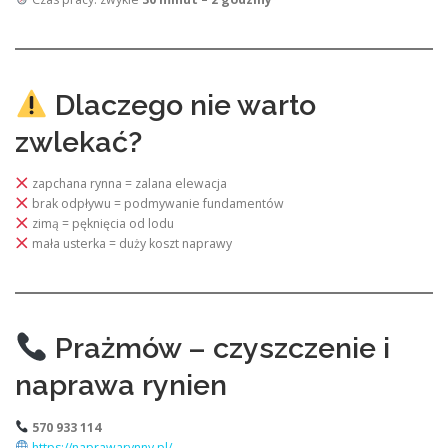
Dlaczego nie warto
zwlekać?
zapchana rynna = zalana elewacja
brak odpływu = podmywanie fundamentów
zimą = pęknięcia od lodu
mała usterka = duży koszt naprawy
Prażmów – czyszczenie i
naprawa rynien
570 933 114
https://naprawarynny.pl/