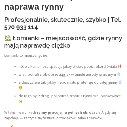
naprawa rynny
Profesjonalnie, skutecznie, szybko | Tel.
570 933 114
Łomianki – miejscowość, gdzie rynny
mają naprawdę ciężko
Łomianki to miejsce, gdzie:
liście z Kampinosu spadają jakby chciały pobić rekord świata
wiatr potrafi zrobić przeciąg jak w tunelu aerodynamicznym
a deszcz leje tak, jakby niebo miało pretensje do całej gminy
do tego pył z dróg i pól potrafi zrobić z rynny mini‑piaskownicę
W takich warunkach
rynny pracują na pełnych obrotach
. A gdy się
zapchają — zaczyna się festiwal przecieków, zalań i nerwów.