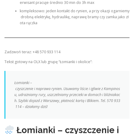
erwisant pracuje średnio 30 min do 3h max
kompleksowo: jeden kontakt do rynien, a przy okazji ogarniemy
drobną elektrykę, hydraulikę, naprawę bramy czy zamka jako zł
ota rączka
Zadzwoń teraz: +48 570 933 114
Tekst gotowy na OLX lub grupę “Łomianki i okolice”:
Łomianki –
czyszczenie i naprawa rynien. Usuwamy liście i igliwie z Kampinos
u, udrażniamy rury, uszczelniamy przecieki w domach i bliźniakac
h. Szybki dojazd z Warszawy, płatność kartą i Blikiem. Tel. 570 933
114 – działamy dziś!
Łomianki – czyszczenie i