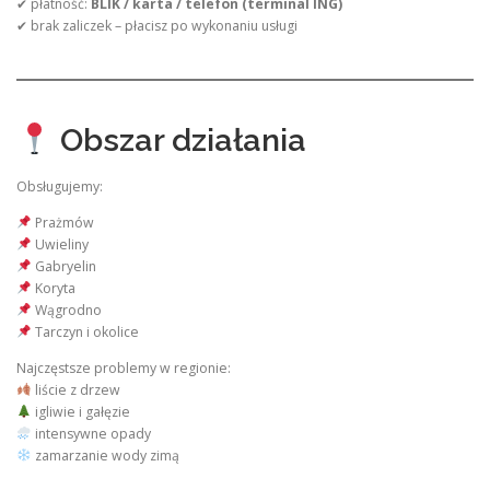
✔ płatność:
BLIK / karta / telefon (terminal ING)
✔ brak zaliczek – płacisz po wykonaniu usługi
Obszar działania
Obsługujemy:
Prażmów
Uwieliny
Gabryelin
Koryta
Wągrodno
Tarczyn i okolice
Najczęstsze problemy w regionie:
liście z drzew
igliwie i gałęzie
intensywne opady
zamarzanie wody zimą