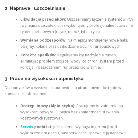
2. Naprawa i uszczelnianie
Likwidacja przecieków:
Uszczelniamy łączenia systemów PCV
(wymiana uszczelek) oraz wykonujemy profesjonalne lutowanie
rynien metalowych (ocynk, miedź, tytan-cynk).
Wymiana podzespołów:
Na miejscu montujemy nowe haki,
obejmy, kolana oraz uszkodzone odcinki rur spustowych.
Korekta spadków:
Regulujemy kąt nachylenia rynien,
eliminując problem stojącej wody, co chroni system przed
korozją i rozsadzaniem rur przez lód w zimie.
3. Prace na wysokości i alpinistyka
Dla budynków o wysokiej zabudowie lub utrudnionym dostępie w
Łomiankach oferujemy:
Dostęp linowy (Alpinistyka):
Pracujemy bezpiecznie na
wysokości powyżej 3. piętra bez konieczności stawiania
kosztownych rusztowań.
Serwis
podbitki:
Jeśli usterka wymaga ingerencji pod
wykończeniem dachu, nasi serwisanci sprawnie ją naprawią.