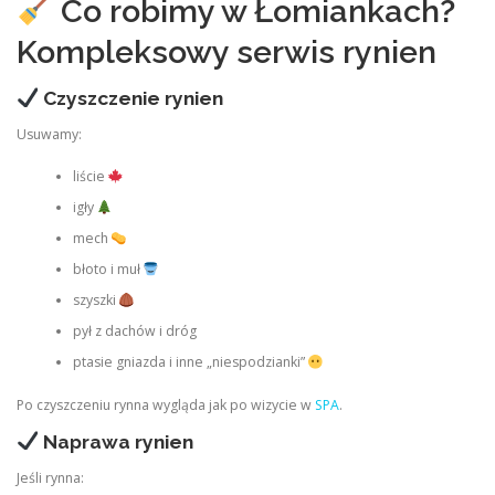
Co robimy w Łomiankach?
Kompleksowy serwis rynien
Czyszczenie rynien
Usuwamy:
liście
igły
mech
błoto i muł
szyszki
pył z dachów i dróg
ptasie gniazda i inne „niespodzianki”
Po czyszczeniu rynna wygląda jak po wizycie w
SPA
.
Naprawa rynien
Jeśli rynna: