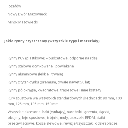
Józefów
Nowy Dwór Mazowiecki
Mińsk Mazowiecki
Jakie rynny czyszczemy (wszystkie typy i materiały):
Rynny PCV (plastikowe) – budżetowe, odporne na rdzę
Rynny stalowe ocynkowane i powlekane
Rynny aluminiowe (lekkie i trwałe)
Rynny z tytan-cynku (premium, trwałe nawet 50 lat)
Rynny półokrągłe, kwadratowe, trapezowe i inne kształty
Rury spustowe we wszystkich standardowych średnicach: 90 mm, 100
mm, 125 mm, 135 mm, 150 mm
Wszystkie akcesoria: haki (rynhajzy), narożniki, łączenia, złączki,
obejmy, leje spustowe, trójniki, mufy, uszczelki EPDM, siatki
przeciwliściowe, kosze zlewowe, rewizje/czyszczaki, odskraplacze,