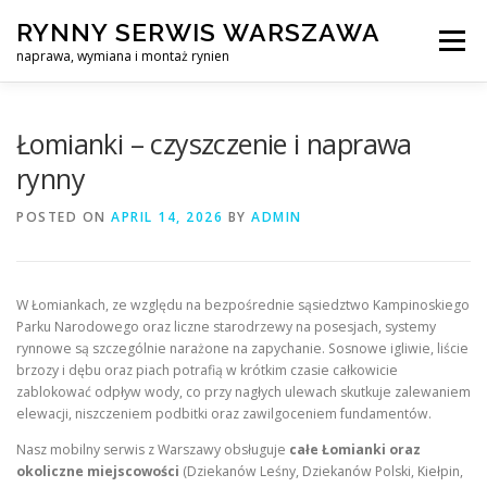
Skip
RYNNY SERWIS WARSZAWA
to
Menu
content
naprawa, wymiana i montaż rynien
CZYSZCZENIE PROFESJONALNA NAPRAWA, WYMIANA I MO
Łomianki – czyszczenie i naprawa
rynny
CENNIK
SERWIS RYNNY WARSZAWA
KONTAKT
POSTED ON
APRIL 14, 2026
BY
ADMIN
W Łomiankach, ze względu na bezpośrednie sąsiedztwo Kampinoskiego
Parku Narodowego oraz liczne starodrzewy na posesjach, systemy
rynnowe są szczególnie narażone na zapychanie. Sosnowe igliwie, liście
brzozy i dębu oraz piach potrafią w krótkim czasie całkowicie
zablokować odpływ wody, co przy nagłych ulewach skutkuje zalewaniem
elewacji, niszczeniem podbitki oraz zawilgoceniem fundamentów.
Nasz mobilny serwis z Warszawy obsługuje
całe Łomianki oraz
okoliczne miejscowości
(Dziekanów Leśny, Dziekanów Polski, Kiełpin,