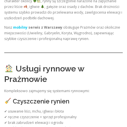
charakter okolicy
, rynny są szczególnie narażone na zapychanie
przez liście
, igliwie
, gałęzie oraz osady z dachów. Brak drożności
systemu szybko prowadzi do przelewania wody, zawilgocenia elewacji i
uszkodzeń podbitki dachowej.
Nasz
mobilny
serwis z Warszawy
obsługuje Prażmów oraz okoliczne
miejscowości (Uwieliny, Gabryelin, Koryta, Wągrodno), zapewniając
szybkie czyszczenie i profesjonalną naprawę rynien.
Usługi rynnowe w
Prażmowie
Kompleksowo zajmujemy się systemami rynnowymi:
Czyszczenie rynien
✔ usuwanie liści, mchu, igliwia i błota
✔ ręczne czyszczenie + sprzęt profesjonalny
✔ brak zabrudzeń elewacji i ogrodu