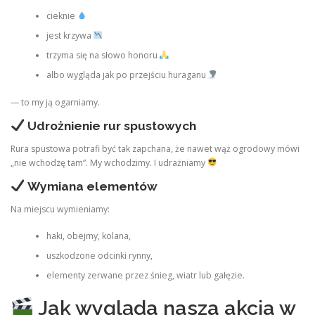
cieknie
jest krzywa
trzyma się na słowo honoru
albo wygląda jak po przejściu huraganu
— to my ją ogarniamy.
Udrożnienie rur spustowych
Rura spustowa potrafi być tak zapchana, że nawet wąż ogrodowy mówi
„nie wchodzę tam”. My wchodzimy. I udrażniamy
Wymiana elementów
Na miejscu wymieniamy:
haki, obejmy, kolana,
uszkodzone odcinki rynny,
elementy zerwane przez śnieg, wiatr lub gałęzie.
Jak wygląda nasza akcja w