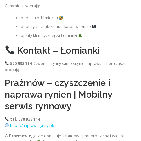
Ceny nie zawierają:
podatku od śmiechu
dopłaty za znalezienie skarbu w rynnie
opłaty klimatycznej za Łomianki
Kontakt – Łomianki
570 933 114
Dzwoń — rynny same się nie naprawią, choć czasem
próbują.
Prażmów – czyszczenie i
naprawa rynien | Mobilny
serwis rynnowy
tel. 570 933 114
https://naprawarynny.pl/
W
Prażmowie
, gdzie dominuje zabudowa jednorodzinna i wiejski