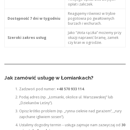
opłat i zaliczek.
Reagujemy również w trybie
Dostępność 7 dni w tygodniu
pogotowia po gwałtownych
burzach i wichurach.
Jako “złota rączka” możemy przy
Szeroki zakres usług
okazji naprawić bramę, zamek
czy kran w ogrodzie.
Jak zamówić usługę w Łomiankach?
Zadzwoń pod numer:
+48 570 933 114
.
Podaj adres (np. „Łomianki, okolice ul. Warszawskiej” lub
„Dziekanów Leśny”).
Opisz krótko problem (np. „rynna cieknie nad garażem”, „rury
zapchane igliwiem sosen”).
Ustalimy dogodny termin – usługa zajmuje nam zazwyczaj od
30