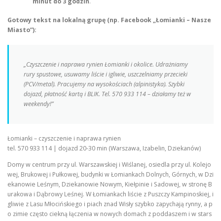
minut do 3 godzin
.
Gotowy tekst na lokalną grupę (np. Facebook „Łomianki – Nasze
Miasto”):
„Czyszczenie i naprawa rynien Łomianki i okolice. Udrażniamy
rury spustowe, usuwamy liście i igliwie, uszczelniamy przecieki
(PCV/metal). Pracujemy na wysokościach (alpinistyka). Szybki
dojazd, płatność kartą i BLIK. Tel. 570 933 114 – działamy też w
weekendy!”
Łomianki – czyszczenie i naprawa rynien
tel. 570 933 114 | dojazd 20-30 min (Warszawa, Izabelin, Dziekanów)
Domy w centrum przy ul. Warszawskiej i Wiślanej, osiedla przy ul. Kolejo
wej, Brukowej i Pułkowej, budynki w Łomiankach Dolnych, Górnych, w Dzi
ekanowie Leśnym, Dziekanowie Nowym, Kiełpinie i Sadowej, w stronę B
urakowa i Dąbrowy Leśnej. W Łomiankach liście z Puszczy Kampinoskiej, i
gliwie z Lasu Młocińskiego i piach znad Wisły szybko zapychają rynny, a p
o zimie często ciekną łączenia w nowych domach z poddaszem i w stars