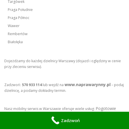
Targówek
Praga Południe
Praga Północ
Wawer
Rembertów
Białołęka
Dojeżdżamy do każdej dzielnicy Warszawy (dojazd i oględziny w cenie
przy zleceniu serwisu).
www.naprawarynny.pl
Zadzwoń:
570 933 114
lub wejdź na
– podaj
dzielnicę, a podamy dokładny termin.
Pogotowie
Nasz mobilny serwis w Warszawie oferuje wiele usług:
Hydrauliczne
Czyszczenie Parą
Mobilny Spawacz w Warszawie
,
,
,
Zadzwoń
Awaryjne naprawy Furtek i Bram
Naprawy Samochodów z
,
Dojazdem
Warsztat mobilny
Naprawa i serwis jacuzzi oraz
,
,