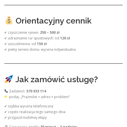
Orientacyjny cennik
✔ czyszczenie rynien:
250 – 500 zł
✔ udrażnianie rur spustowych: od
120 zł
✔ uszczelnienia: od
150 zł
✔ pełny serwis domu: wycena indywidualna
Jak zamówić usługę?
Zadzwoń:
570 933 114
podaj: „Prażmów + adres + problem”
✔ szybka wycena telefoniczna
✔ często realizacja tego samego dnia
✔ przyjazd mobilnej ekipy
Czas pracy: zwykle
30 minut – 2 godziny