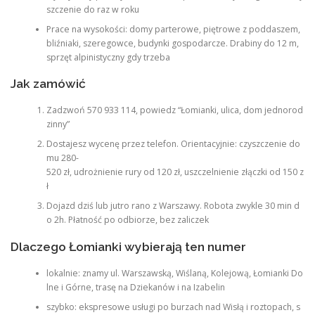
szczenie do raz w roku
Prace na wysokości: domy parterowe, piętrowe z poddaszem,
bliźniaki, szeregowce, budynki gospodarcze. Drabiny do 12 m,
sprzęt alpinistyczny gdy trzeba
Jak zamówić
Zadzwoń 570 933 114, powiedz “Łomianki, ulica, dom jednorod
zinny”
Dostajesz wycenę przez telefon. Orientacyjnie: czyszczenie do
mu 280-
520 zł, udrożnienie rury od 120 zł, uszczelnienie złączki od 150 z
ł
Dojazd dziś lub jutro rano z Warszawy. Robota zwykle 30 min d
o 2h. Płatność po odbiorze, bez zaliczek
Dlaczego Łomianki wybierają ten numer
lokalnie: znamy ul. Warszawską, Wiślaną, Kolejową, Łomianki Do
lne i Górne, trasę na Dziekanów i na Izabelin
szybko: ekspresowe usługi po burzach nad Wisłą i roztopach, s