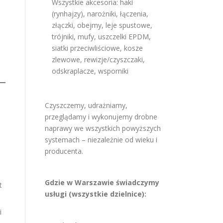
Wszystkie akcesoria: haki
(rynhajzy), narożniki, łączenia,
złączki, obejmy, leje spustowe,
trójniki, mufy, uszczelki EPDM,
siatki przeciwliściowe, kosze
zlewowe, rewizje/czyszczaki,
odskraplacze, wsporniki
Czyszczemy, udrażniamy,
przeglądamy i wykonujemy drobne
naprawy we wszystkich powyższych
systemach – niezależnie od wieku i
producenta.
Gdzie w Warszawie świadczymy
t
usługi (wszystkie dzielnice):
i