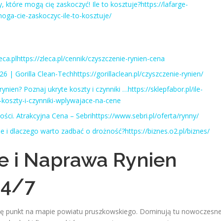
, które mogą cię zaskoczyć! Ile to kosztuje?https://lafarge-
oga-cie-zaskoczyc-ile-to-kosztuje/
eca.plhttps://zleca.pl/cennik/czyszczenie-rynien-cena
26 | Gorilla Clean-Techhttps://gorillaclean.pl/czyszczenie-rynien/
ien? Poznaj ukryte koszty i czynniki …https://sklepfabor.pl/ile-
-koszty-i-czynniki-wplywajace-na-cene
ci. Atrakcyjna Cena – Sebrihttps://www.sebri.pl/oferta/rynny/
uje i dlaczego warto zadbać o drożność?https://biznes.o2.pl/biznes/
ie i Naprawa Rynien
24/7
się punkt na mapie powiatu pruszkowskiego. Dominują tu nowoczesn