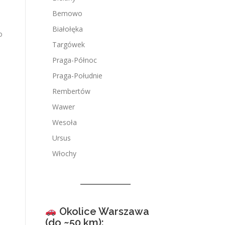
Bemowo
.
Białołęka
o
Targówek
Praga-Północ
Praga-Południe
Rembertów
Wawer
Wesoła
Ursus
Włochy
Okolice Warszawa
(do ~50 km):