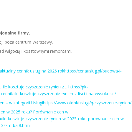
sjonalne firmy
,
acji poza centrum Warszawy,
ed wilgocią i kosztownymi remontami.
aktualny cennik usług na 2026 rokhttps://cenauslug.pl/budowa-i-
. Ile kosztuje czyszczenie rynien z …https://pk-
cennik-ile-kosztuje-czyszczenie-rynien-z-lisci-i-na-wysokosci/
n – w kategorii Usługihttps://www.olx.pl/uslugi/q-czyszczenie-rynien/
nien w 2025 roku? Porównanie cen w
/ile-kosztuje-czyszczenie-rynien-w-2025-roku-porownanie-cen-w-
-3skm-baiR.html