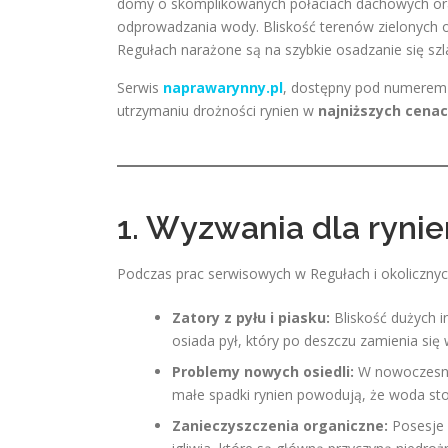
domy o skomplikowanych połaciach dachowych or
odprowadzania wody. Bliskość terenów zielonych or
Regułach narażone są na szybkie osadzanie się szl
Serwis
naprawarynny.pl
, dostępny pod numere
utrzymaniu drożności rynien w
najniższych cenac
1. Wyzwania dla ryni
Podczas prac serwisowych w Regułach i okolicznyc
Zatory z pyłu i piasku:
Bliskość dużych i
osiada pył, który po deszczu zamienia się 
Problemy nowych osiedli:
W nowoczesne
małe spadki rynien powodują, że woda sto
Zanieczyszczenia organiczne:
Posesje 