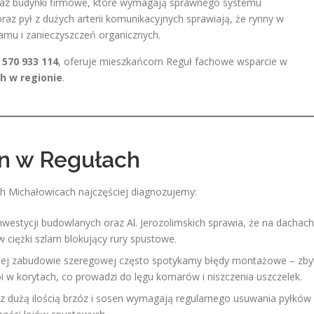
az budynki firmowe, które wymagają sprawnego systemu
az pył z dużych arterii komunikacyjnych sprawiają, że rynny w
amu i zanieczyszczeń organicznych.
m
570 933 114
, oferuje mieszkańcom Reguł fachowe wsparcie w
h w regionie
.
en w Regułach
h Michałowicach najczęściej diagnozujemy:
nwestycji budowlanych oraz Al. Jerozolimskich sprawia, że na dachach
w ciężki szlam blokujący rury spustowe.
j zabudowie szeregowej często spotykamy błędy montażowe – zby
i w korytach, co prowadzi do lęgu komarów i niszczenia uszczelek.
z dużą ilością brzóz i sosen wymagają regularnego usuwania pyłków 