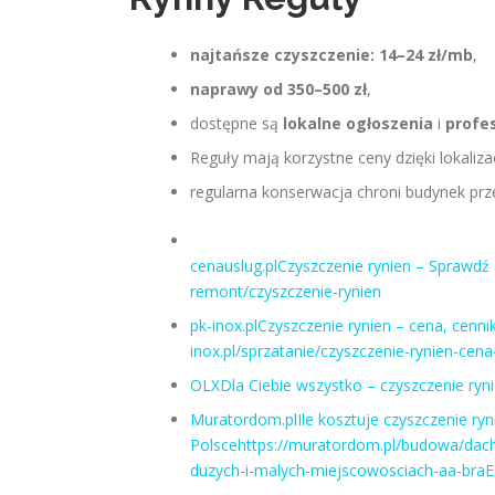
najtańsze czyszczenie: 14–24 zł/mb
,
naprawy od 350–500 zł
,
dostępne są
lokalne ogłoszenia
i
profe
Reguły mają korzystne ceny dzięki lokaliz
regularna konserwacja chroni budynek prz
cenauslug.plCzyszczenie rynien – Sprawdź 
remont/czyszczenie-rynien
pk-inox.plCzyszczenie rynien – cena, cennik
inox.pl/sprzatanie/czyszczenie-rynien-cena-
OLXDla Ciebie wszystko – czyszczenie rynie
Muratordom.plIle kosztuje czyszczenie ry
Polscehttps://muratordom.pl/budowa/dach
duzych-i-malych-miejscowosciach-aa-braE