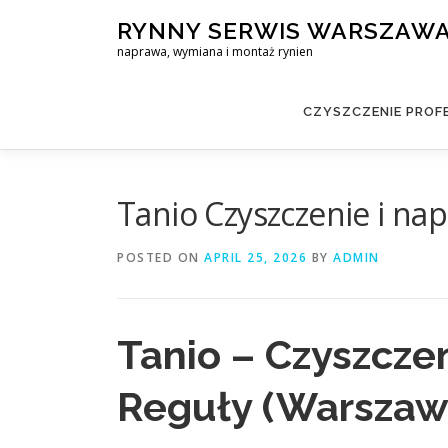
Skip
RYNNY SERWIS WARSZAW
to
naprawa, wymiana i montaż rynien
content
CZYSZCZENIE PROF
Tanio Czyszczenie i na
POSTED ON
APRIL 25, 2026
BY
ADMIN
Tanio – Czyszcze
Reguły (Warszaw