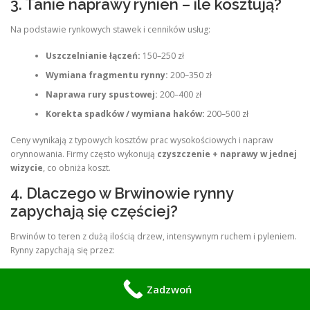
3. Tanie naprawy rynien – ile kosztują?
Na podstawie rynkowych stawek i cenników usług:
Uszczelnianie łączeń:
150–250 zł
Wymiana fragmentu rynny:
200–350 zł
Naprawa rury spustowej:
200–400 zł
Korekta spadków / wymiana haków:
200–500 zł
Ceny wynikają z typowych kosztów prac wysokościowych i napraw
orynnowania. Firmy często wykonują
czyszczenie + naprawy w jednej
wizycie
, co obniża koszt.
4. Dlaczego w Brwinowie rynny
zapychają się częściej?
Brwinów to teren z dużą ilością drzew, intensywnym ruchem i pyleniem.
Rynny zapychają się przez:
liście i igły,
Zadzwoń
pył drogowy i osady,