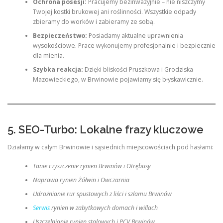
Ochrona posesji:
Pracujemy bezinwazyjnie – nie niszczymy
Twojej kostki brukowej ani roślinności. Wszystkie odpady
zbieramy do worków i zabieramy ze sobą.
Bezpieczeństwo:
Posiadamy aktualne uprawnienia
wysokościowe. Prace wykonujemy profesjonalnie i bezpiecznie
dla mienia.
Szybka reakcja:
Dzięki bliskości Pruszkowa i Grodziska
Mazowieckiego, w Brwinowie pojawiamy się błyskawicznie.
5. SEO-Turbo: Lokalne frazy kluczowe
Działamy w całym Brwinowie i sąsiednich miejscowościach pod hasłami:
Tanie czyszczenie rynien Brwinów i Otrębusy
Naprawa rynien Żółwin i Owczarnia
Udrożnianie rur spustowych z liści i szlamu Brwinów
Serwis
rynien w zabytkowych domach i willach
Uszczelnianie rynien stalowych i PCV Brwinów