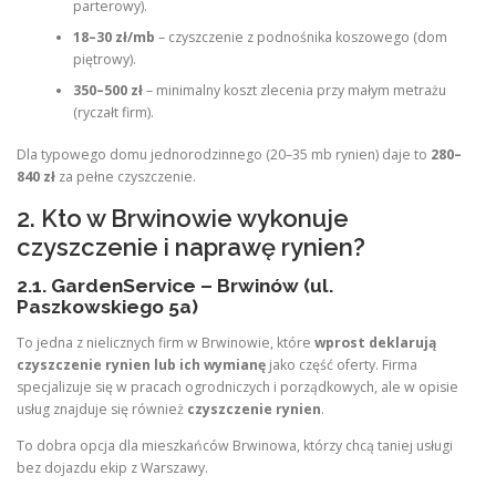
parterowy).
18–30 zł/mb
– czyszczenie z podnośnika koszowego (dom
piętrowy).
350–500 zł
– minimalny koszt zlecenia przy małym metrażu
(ryczałt firm).
Dla typowego domu jednorodzinnego (20–35 mb rynien) daje to
280–
840 zł
za pełne czyszczenie.
2. Kto w Brwinowie wykonuje
czyszczenie i naprawę rynien?
2.1. GardenService – Brwinów (ul.
Paszkowskiego 5a)
To jedna z nielicznych firm w Brwinowie, które
wprost deklarują
czyszczenie rynien lub ich wymianę
jako część oferty. Firma
specjalizuje się w pracach ogrodniczych i porządkowych, ale w opisie
usług znajduje się również
czyszczenie rynien
.
To dobra opcja dla mieszkańców Brwinowa, którzy chcą taniej usługi
bez dojazdu ekip z Warszawy.