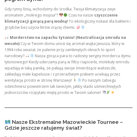
Gdy rynny lśnią, wchodzimy do środka. Twoja klimatyzacja zieje
aromatem „mokrego mopsa”?
Czas na nasze
czyszczenie
klimatyzacji gorącą parą wodną!
To ekologiczny nokaut dla bakterii i
grzybów bez użycia litrów żrącej chemii.
Morderstwo na zapachu tytoniu! (Neutralizacja smrodu na
wesoło)
Czy w Twoim domu unosi się aromat wujka Janusza, który w
1994 roku uważał, że palenie przy zamkniętych oknach to sport
narodowy?
Nasza gorąca para to radosny seryjny morderca dymu
tytoniowego! Kiedy uderzamy parą w filtry i tapicerki, molekuły smrodu
wpadają w taką panikę, że pakują swoje śmierdzące walizeczki,
zakładają małe kapelusze i z przeraźliwym piskiem uciekają przez
wentylację prosto w stronę Warszawy!
Po naszym zabiegu
odetchniesz powietrzem tak świeżym, jakby stado uśmiechniętych
jednorożców rozpytało miętę prosto w Twoim salonie!
Nasze Ekstremalne Mazowieckie Tournee –
Gdzie jeszcze ratujemy świat?