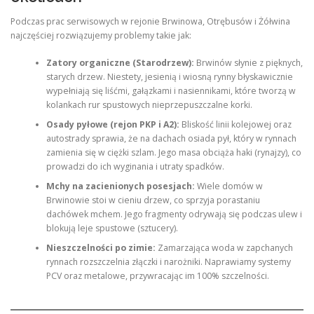
Podczas prac serwisowych w rejonie Brwinowa, Otrębusów i Żółwina
najczęściej rozwiązujemy problemy takie jak:
Zatory organiczne (Starodrzew):
Brwinów słynie z pięknych,
starych drzew. Niestety, jesienią i wiosną rynny błyskawicznie
wypełniają się liśćmi, gałązkami i nasiennikami, które tworzą w
kolankach rur spustowych nieprzepuszczalne korki.
Osady pyłowe (rejon PKP i A2):
Bliskość linii kolejowej oraz
autostrady sprawia, że na dachach osiada pył, który w rynnach
zamienia się w ciężki szlam. Jego masa obciąża haki (rynajzy), co
prowadzi do ich wyginania i utraty spadków.
Mchy na zacienionych posesjach:
Wiele domów w
Brwinowie stoi w cieniu drzew, co sprzyja porastaniu
dachówek mchem. Jego fragmenty odrywają się podczas ulew i
blokują leje spustowe (sztucery).
Nieszczelności po zimie:
Zamarzająca woda w zapchanych
rynnach rozszczelnia złączki i narożniki. Naprawiamy systemy
PCV oraz metalowe, przywracając im 100% szczelności.