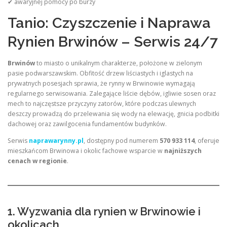
✔ awaryjnej pomocy po burzy
Tanio: Czyszczenie i Naprawa
Rynien Brwinów – Serwis 24/7
Brwinów
to miasto o unikalnym charakterze, położone w zielonym
pasie podwarszawskim. Obfitość drzew liściastych i iglastych na
prywatnych posesjach sprawia, że rynny w Brwinowie wymagają
regularnego serwisowania. Zalegające liście dębów, igliwie sosen oraz
mech to najczęstsze przyczyny zatorów, które podczas ulewnych
deszczy prowadzą do przelewania się wody na elewację, gnicia podbitki
dachowej oraz zawilgocenia fundamentów budynków.
Serwis
naprawarynny.pl
, dostępny pod numerem
570 933 114
, oferuje
mieszkańcom Brwinowa i okolic fachowe wsparcie w
najniższych
cenach w regionie
.
1. Wyzwania dla rynien w Brwinowie i
okolicach