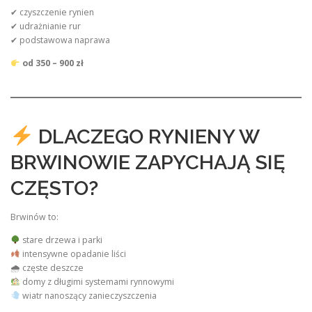
✔ czyszczenie rynien
✔ udrażnianie rur
✔ podstawowa naprawa
od 350 – 900 zł
DLACZEGO RYNIENY W
BRWINOWIE ZAPYCHAJĄ SIĘ
CZĘSTO?
Brwinów to:
stare drzewa i parki
intensywne opadanie liści
🌧 częste deszcze
domy z długimi systemami rynnowymi
wiatr nanoszący zanieczyszczenia