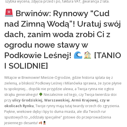
szybka wycena, zdjęcia przed i po, faktura VAT, gwarancja 2 lata.
Brwinów: Rynnowy “Cud
nad Zimną Wodą”! Uratuj swój
dach, zanim woda zrobi Ci z
ogrodu nowe stawy w
Podkowie Leśnej!
[TANIO
I SOLIDNIE]
Witajcie w Brwinowie! Mieście-Ogrodzie, gdzie historia splata się z
zielenią, a bliskość Podkowy Leśnej i Milanówka sprawia, że życie płynie
tu spokojniej… dopóki nie przyjdzie ulewa, a Twoja rynna nie ogłosi
strajku generalnego!
Niezależnie od tego, czy Twoja twierdza stoi
przy
ulicy Grodziskiej, Warszawskiej, Armii Krajowej, czy w
okolicach Rynku
, Twoje rynny mają tutaj twardy orzech do zgryzienia.
Piękne, wiekowe dęby i lipy to duma miasta, ale dla Twoich rur
spustowych to „oddziały specjalne” gotowe do przeprowadzenia
jesiennego desantu!