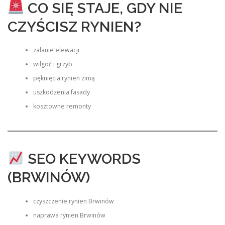
CO SIĘ STAJE, GDY NIE
CZYŚCISZ RYNIEN?
zalanie elewacji
wilgoć i grzyb
pęknięcia rynien zimą
uszkodzenia fasady
kosztowne remonty
SEO KEYWORDS
(BRWINÓW)
czyszczenie rynien Brwinów
naprawa rynien Brwinów