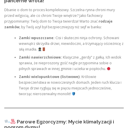
pancerne wrota!
Dbanie o dom to proces kompleksowy. Szczelna rynna chroni mury
przed wilgocią, ale co chroni Twoje wnętrze? Jako fachowcy
przypominamy: Twój dom to Twoja twierdza! Warto znać
rodzaje
zamków
, by Twój azyl był bezpieczniejszy niż sejf w banku:
Zamki wpuszczane:
Cisi i skuteczni ninja ochrony. Schowani
wewnątrz skrzydła drzwi, niewidoczni, a trzymający ościeżnicę z
siłą imadła.
Zamki nawierzchniowe:
Klasyczne „gerdy” z gałką. Ich widok
sprawia, że nieproszony gość nagle przypomina sobie o
pilnych sprawach w innej gminie i ucieka w popłochu.
Zamki wielopunktowe (listwowe):
Królowie
bezpieczeństwa w nowoczesnych domach. Jeden ruch klucza i
Twoje drzwi ryglują się w pięciu miejscach jednocześnie,
tworząc nierozerwalny monolit!
Parowe Egzorcyzmy: Mycie klimatyzacji i
pogrom dymu!