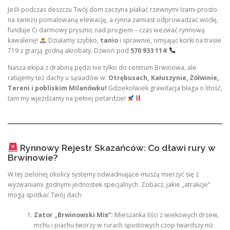
Jeśli podczas deszczu Twój dom zaczyna płakać rzewnymi łzami prosto
na świeżo pomalowaną elewację, a rynna zamiast odprowadzać wodę,
funduje Ci darmowy prysznic nad progiem – czas wezwać rynnową
kawalerię!
Działamy szybko,
tanio
i sprawnie, omijając korki na trasie
719 z gracją godną akrobaty. Dzwoń pod
570 933 114
!
Nasza ekipa z drabiną pędzi nie tylko do centrum Brwinowa, ale
ratujemy też dachy u sąsiadów w:
Otrębusach, Kałuszynie, Żółwinie,
Tereni i pobliskim Milanówku!
Gdziekolwiek grawitacja błaga o litość,
tam my wjeżdżamy na pełnej petardzie!
Rynnowy Rejestr Skazańców: Co dławi rury w
Brwinowie?
W tej zielonej okolicy systemy odwadniające muszą mierzyć się z
wyzwaniami godnymi jednostek specjalnych. Zobacz, jakie „atrakcje”
mogą spotkać Twój dach:
Zator „Brwinowski Mix”:
Mieszanka liści z wiekowych drzew,
mchu i piachu tworzy w rurach spustowych czop twardszy niż