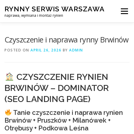
Skip
RYNNY SERWIS WARSZAWA
to
Menu
content
naprawa, wymiana i montaż rynien
CZYSZCZENIE PROFESJONALNA NAPRAWA, WYMIANA I MO
Czyszczenie i naprawa rynny Brwinów
POSTED ON
APRIL 26, 2026
BY
ADMIN
CENNIK
SERWIS RYNNY WARSZAWA
KONTAKT
CZYSZCZENIE RYNIEN
BRWINÓW – DOMINATOR
(SEO LANDING PAGE)
Tanie czyszczenie i naprawa rynien
Brwinów + Pruszków + Milanówek +
Otrębusy + Podkowa Leśna