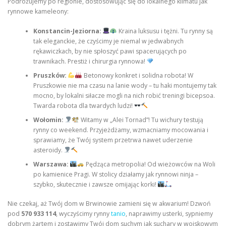
Podróżujemy po regionie, dostosowując się do lokalnego klimatu jak
rynnowe kameleony:
Konstancin-Jeziorna:
Kraina luksusu i tężni. Tu rynny są
tak eleganckie, że czyścimy je niemal w jedwabnych
rękawiczkach, by nie spłoszyć pawi spacerujących po
trawnikach. Prestiż i chirurgia rynnowa!
Pruszków:
Betonowy konkret i solidna robota! W
Pruszkowie nie ma czasu na lanie wody – tu haki montujemy tak
mocno, by lokalni siłacze mogli na nich robić treningi bicepsoa.
Twarda robota dla twardych ludzi!
Wołomin:
Witamy w „Alei Tornad”! Tu wichury testują
rynny co weekend. Przyjeżdżamy, wzmacniamy mocowania i
sprawiamy, że Twój system przetrwa nawet uderzenie
asteroidy.
Warszawa:
Pędząca metropolia! Od wieżowców na Woli
po kamienice Pragi. W stolicy działamy jak rynnowi ninja –
szybko, skutecznie i zawsze omijając korki!
Nie czekaj, aż Twój dom w Brwinowie zamieni się w akwarium! Dzwoń
pod
570 933 114
, wyczyścimy rynny
tanio
, naprawimy usterki, sypniemy
dobrym żartem i zostawimy Twój dom suchym jak suchary w wojskowym