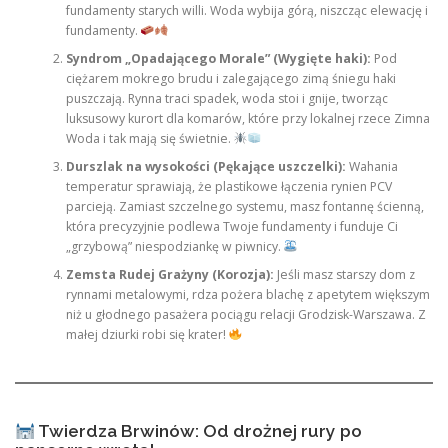
fundamenty starych willi. Woda wybija górą, niszcząc elewację i
fundamenty.
Syndrom „Opadającego Morale” (Wygięte haki):
Pod
ciężarem mokrego brudu i zalegającego zimą śniegu haki
puszczają. Rynna traci spadek, woda stoi i gnije, tworząc
luksusowy kurort dla komarów, które przy lokalnej rzece Zimna
Woda i tak mają się świetnie.
Durszlak na wysokości (Pękające uszczelki):
Wahania
temperatur sprawiają, że plastikowe łączenia rynien PCV
parcieją. Zamiast szczelnego systemu, masz fontannę ścienną,
która precyzyjnie podlewa Twoje fundamenty i funduje Ci
„grzybową” niespodziankę w piwnicy.
Zemsta Rudej Grażyny (Korozja):
Jeśli masz starszy dom z
rynnami metalowymi, rdza pożera blachę z apetytem większym
niż u głodnego pasażera pociągu relacji Grodzisk-Warszawa. Z
małej dziurki robi się krater!
Twierdza Brwinów: Od drożnej rury po