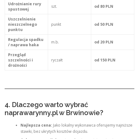
Udrożnianie rury
szt.
od 80 PLN
spustowej
Uszczelnienie
nieszczelnego
punkt
od 50 PLN
punktu
Regulacja spadku
m.b.
od 20 PLN
/ naprawa haka
Przegląd
szczelności i
ryczałt
od 150 PLN
drożności
4. Dlaczego warto wybrać
naprawarynny.pl w Brwinowie?
Najlepsza cena:
Jako lokalny wykonawca oferujemy najniższe
stawki, bez ukrytych kosztów dojazdu.