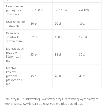
Udrożnienie
jednej rury
od 100 zł
od 110 zł
od 100 zł
spustowej
Uszczelnienie
80 zł
90 zł
80 zł
1 łączenia
Regulacja
spadku 1
120 zł
150 zł
120 zł
strona domu
Montaż siatki
przeciw
35 zł
38 zł
35 zł
liściom za 1
mb
Montaż
kolców
przeciw
45 zł
48 zł
45 zł
ptakom za 1
mb
Hale przy ul. Pruszkowskiej i warsztaty przy Ożarowskiej wyceniamy za
metr bieżący, zwykle 0,18 do 0,22 zł za mb plus dojazd 0 zł.