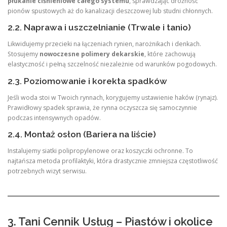
płukanie ciśnieniowe całego systemu
, sprawdzając drożność
pionów spustowych aż do kanalizacji deszczowej lub studni chłonnych.
2.2. Naprawa i uszczelnianie (Trwale i tanio)
Likwidujemy przecieki na łączeniach rynien, narożnikach i denkach.
Stosujemy
nowoczesne polimery dekarskie
, które zachowują
elastyczność i pełną szczelność niezależnie od warunków pogodowych.
2.3. Poziomowanie i korekta spadków
Jeśli woda stoi w Twoich rynnach, korygujemy ustawienie haków (rynajz).
Prawidłowy spadek sprawia, że rynna oczyszcza się samoczynnie
podczas intensywnych opadów.
2.4. Montaż osłon (Bariera na liście)
Instalujemy siatki polipropylenowe oraz koszyczki ochronne. To
najtańsza metoda profilaktyki, która drastycznie zmniejsza częstotliwość
potrzebnych wizyt serwisu.
3. Tani Cennik Usług – Piastów i okolice