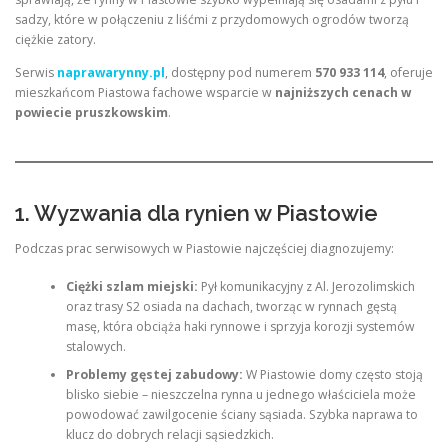
sadzy, które w połączeniu z liśćmi z przydomowych ogrodów tworzą
ciężkie zatory.
Serwis
naprawarynny.pl
, dostępny pod numerem
570 933 114
, oferuje
mieszkańcom Piastowa fachowe wsparcie w
najniższych cenach w
powiecie pruszkowskim
.
1. Wyzwania dla rynien w Piastowie
Podczas prac serwisowych w Piastowie najczęściej diagnozujemy:
Ciężki szlam miejski:
Pył komunikacyjny z Al. Jerozolimskich
oraz trasy S2 osiada na dachach, tworząc w rynnach gęstą
masę, która obciąża haki rynnowe i sprzyja korozji systemów
stalowych.
Problemy gęstej zabudowy:
W Piastowie domy często stoją
blisko siebie – nieszczelna rynna u jednego właściciela może
powodować zawilgocenie ściany sąsiada. Szybka naprawa to
klucz do dobrych relacji sąsiedzkich.