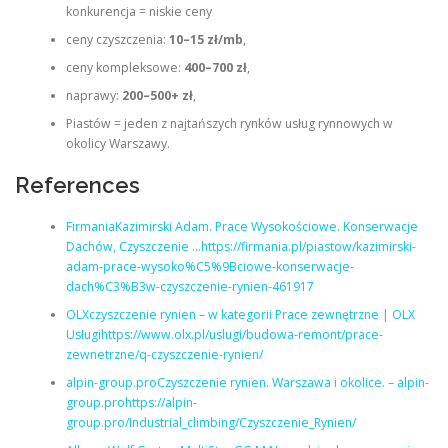
konkurencja = niskie ceny
ceny czyszczenia:
10–15 zł/mb
,
ceny kompleksowe:
400–700 zł
,
naprawy:
200–500+ zł
,
Piastów = jeden z najtańszych rynków usług rynnowych w
okolicy Warszawy.
References
FirmaniaKazimirski Adam. Prace Wysokościowe. Konserwacje
Dachów, Czyszczenie …https://firmania.pl/piastow/kazimirski-
adam-prace-wysoko%C5%9Bciowe-konserwacje-
dach%C3%B3w-czyszczenie-rynien-461917
OLXczyszczenie rynien – w kategorii Prace zewnętrzne | OLX
Usługihttps://www.olx.pl/uslugi/budowa-remont/prace-
zewnetrzne/q-czyszczenie-rynien/
alpin-group.proCzyszczenie rynien. Warszawa i okolice. – alpin-
group.prohttps://alpin-
group.pro/Industrial_climbing/Czyszczenie_Rynien/