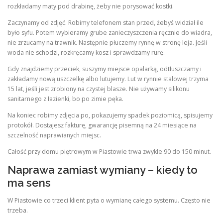
rozkładamy maty pod drabinę, żeby nie porysować kostki.
Zaczynamy od zdjęć. Robimy telefonem stan przed, żebyś widział ile
było syfu. Potem wybieramy grube zanieczyszczenia ręcznie do wiadra,
nie zrzucamy na trawnik. Następnie płuczemy rynnę w stronę leja. Jeśli
woda nie schodzi, rozkręcamy kosz i sprawdzamy rurę.
Gdy znajdziemy przeciek, suszymy miejsce opalarką, odtłuszczamy i
zakładamy nową uszczelkę albo lutujemy. Lut w rynnie stalowej trzyma
15 lat, jeśli jest zrobiony na czystej blasze. Nie używamy silikonu
sanitarnego z łazienki, bo po zimie pęka.
Na koniec robimy zdjęcia po, pokazujemy spadek poziomicą, spisujemy
protokół. Dostajesz fakturę, gwarancję pisemną na 24 miesiące na
szczelność naprawianych miejsc.
Całość przy domu piętrowym w Piastowie trwa zwykle 90 do 150 minut.
Naprawa zamiast wymiany – kiedy to
ma sens
W Piastowie co trzeci klient pyta o wymianę całego systemu. Często nie
trzeba.