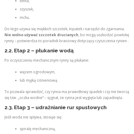
błota,
szyszek,
mchu.
Do tego używa się miękkich szczotek, łopatek i narzędzi do zgarniania.
Nie wolno używać szczotek drucianych
, bo mogą uszkodzić powłokę
rynny – potwierdza to poradnik branżowy dotyczący czyszczenia rynien .
2.2. Etap 2 – płukanie wodą
Po oczyszczeniu mechanicznym rynny są płukane:
wężem ogrodowym,
lub myjką ciśnieniową.
To pozwala sprawdzić, czy rynna ma prawidłowy spadek i czy nie tworzą
się tzw. „oczka wodne” – sygnał, że rynna jest wygięta lub zapadnięta.
2.3. Etap 3 – udrażnianie rur spustowych
Jeśli woda nie spływa, stosuje się:
spiralę mechaniczną,