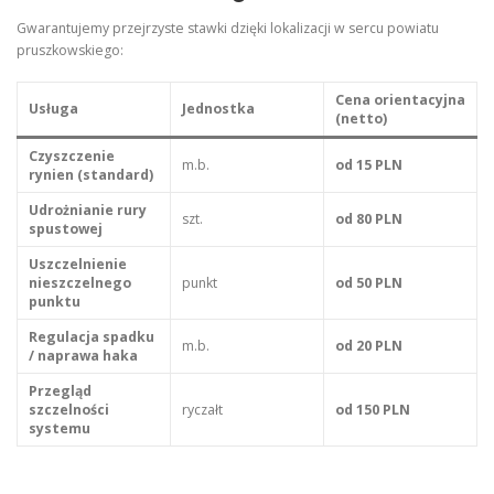
Gwarantujemy przejrzyste stawki dzięki lokalizacji w sercu powiatu
pruszkowskiego:
Cena orientacyjna
Usługa
Jednostka
(netto)
Czyszczenie
m.b.
od 15 PLN
rynien (standard)
Udrożnianie rury
szt.
od 80 PLN
spustowej
Uszczelnienie
nieszczelnego
punkt
od 50 PLN
punktu
Regulacja spadku
m.b.
od 20 PLN
/ naprawa haka
Przegląd
szczelności
ryczałt
od 150 PLN
systemu