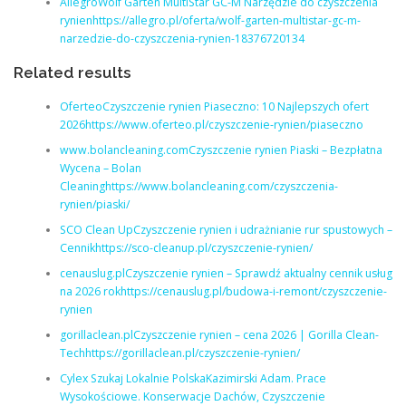
AllegroWolf Garten MultiStar GC-M Narzędzie do czyszczenia
rynienhttps://allegro.pl/oferta/wolf-garten-multistar-gc-m-
narzedzie-do-czyszczenia-rynien-18376720134
Related results
OferteoCzyszczenie rynien Piaseczno: 10 Najlepszych ofert
2026https://www.oferteo.pl/czyszczenie-rynien/piaseczno
www.bolancleaning.comCzyszczenie rynien Piaski – Bezpłatna
Wycena – Bolan
Cleaninghttps://www.bolancleaning.com/czyszczenia-
rynien/piaski/
SCO Clean UpCzyszczenie rynien i udrażnianie rur spustowych –
Cennikhttps://sco-cleanup.pl/czyszczenie-rynien/
cenauslug.plCzyszczenie rynien – Sprawdź aktualny cennik usług
na 2026 rokhttps://cenauslug.pl/budowa-i-remont/czyszczenie-
rynien
gorillaclean.plCzyszczenie rynien – cena 2026 | Gorilla Clean-
Techhttps://gorillaclean.pl/czyszczenie-rynien/
Cylex Szukaj Lokalnie PolskaKazimirski Adam. Prace
Wysokościowe. Konserwacje Dachów, Czyszczenie