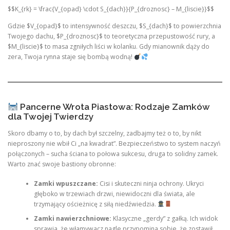
$$K_{rk} = \frac{V_{opad} \cdot S_{dach}}{P_{droznosc} – M_{liscie}}$$
Gdzie $V_{opad}$ to intensywność deszczu, $S_{dach}$ to powierzchnia
Twojego dachu, $P_{droznosc}$ to teoretyczna przepustowość rury, a
$M_{liscie}$ to masa zgniłych liści w kolanku. Gdy mianownik dąży do
zera, Twoja rynna staje się bombą wodną!
Pancerne Wrota Piastowa: Rodzaje Zamków
dla Twojej Twierdzy
Skoro dbamy o to, by dach był szczelny, zadbajmy też o to, by nikt
nieproszony nie wbił Ci „na kwadrat”. Bezpieczeństwo to system naczyń
połączonych – sucha ściana to połowa sukcesu, druga to solidny zamek.
Warto znać swoje bastiony obronne:
Zamki wpuszczane:
Cisi i skuteczni ninja ochrony. Ukryci
głęboko w trzewiach drzwi, niewidoczni dla świata, ale
trzymający ościeżnicę z siłą niedźwiedzia.
Zamki nawierzchniowe:
Klasyczne „gerdy” z gałką. Ich widok
sprawia, że włamywacz nagle przypomina sobie, że zostawił