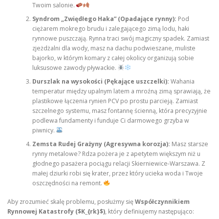
Twoim salonie.
Syndrom „Zwiędłego Haka” (Opadające rynny):
Pod
ciężarem mokrego brudu i zalegającego zimą lodu, haki
rynnowe puszczają. Rynna traci swój magiczny spadek. Zamiast
zjeżdżalni dla wody, masz na dachu podwieszane, muliste
bajorko, w którym komary z całej okolicy organizują sobie
luksusowe zawody pływackie.
Durszlak na wysokości (Pękające uszczelki):
Wahania
temperatur między upalnym latem a mroźną zimą sprawiają, że
plastikowe łączenia rynien PCV po prostu parcieją. Zamiast
szczelnego systemu, masz fontannę ścienną, która precyzyjnie
podlewa fundamenty i funduje Ci darmowego grzyba w
piwnicy.
Zemsta Rudej Grażyny (Agresywna korozja):
Masz starsze
rynny metalowe? Rdza pożera je z apetytem większym niż u
głodnego pasażera pociągu relacji Skierniewice-Warszawa. Z
małej dziurki robi się krater, przez który ucieka woda i Twoje
oszczędności na remont.
Aby zrozumieć skalę problemu, posłużmy się
Współczynnikiem
Rynnowej Katastrofy ($K_{rk}$)
, który definiujemy następująco: