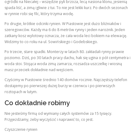
ogródki na Niecałej – wszędzie pyli brzoza, lecą nasiona klonu, jesienią
spada liść, a zimą igliwie z tui. To nie jest lekki kurz. Po dwóch sezonach
w rynnie robi się filc, który trzyma wodę.
Po drugie, krótkie odcinki rynien. W Piastowie jest dużo bliźniaków i
szeregowców. Każdy ma 6 do 8 metrów rynny i jeden narożnik. Jeden
zatkany kosz wylotowy oznacza, że cała woda leci bokiem na elewację.
Widzimy to co roku na ul. Sowińskiego i Godebskiego.
Po trzecie, stare spadki. Monterzy w latach 80. zakładali rynny prawie
poziomo. Dziś, po 30 latach pracy dachu, hak się ugina o pół centymetra i
woda stoi. Stojąca woda zimą zamarza, rozsadza uszczelkę i wiosną
masz przeciek dokładnie nad wejściem.
Czyścimy w Piastowie średnio 140 domów rocznie. Najczęstszy telefon
dostajemy po pierwszej dużej burzy w czerwcu i po pierwszych
roztopach w lutym.
Co dokładnie robimy
Nie jesteśmy firmą od wymiany całych systemów za 15 tysięcy.
Przyjeżdżamy, żeby wyczyścić i naprawić to, co jest.
Czyszczenie rynien