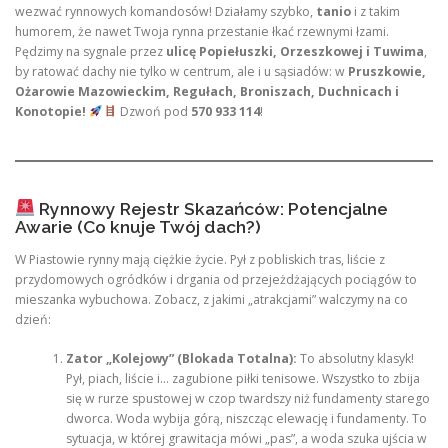
wezwać rynnowych komandosów! Działamy szybko,
tanio
i z takim
humorem, że nawet Twoja rynna przestanie łkać rzewnymi łzami.
Pędzimy na sygnale przez
ulicę Popiełuszki, Orzeszkowej i Tuwima
,
by ratować dachy nie tylko w centrum, ale i u sąsiadów: w
Pruszkowie,
Ożarowie Mazowieckim, Regułach, Broniszach, Duchnicach i
Konotopie!
Dzwoń pod
570 933 114
!
Rynnowy Rejestr Skazańców: Potencjalne
Awarie (Co knuje Twój dach?)
W Piastowie rynny mają ciężkie życie. Pył z pobliskich tras, liście z
przydomowych ogródków i drgania od przejeżdżających pociągów to
mieszanka wybuchowa. Zobacz, z jakimi „atrakcjami” walczymy na co
dzień:
Zator „Kolejowy” (Blokada Totalna):
To absolutny klasyk!
Pył, piach, liście i… zagubione piłki tenisowe. Wszystko to zbija
się w rurze spustowej w czop twardszy niż fundamenty starego
dworca. Woda wybija górą, niszcząc elewację i fundamenty. To
sytuacja, w której grawitacja mówi „pas”, a woda szuka ujścia w