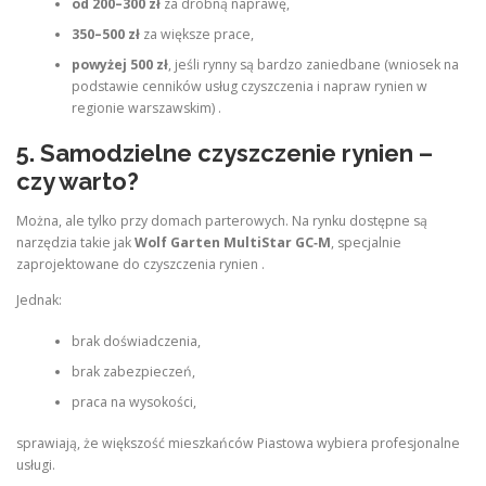
od 200–300 zł
za drobną naprawę,
350–500 zł
za większe prace,
powyżej 500 zł
, jeśli rynny są bardzo zaniedbane (wniosek na
podstawie cenników usług czyszczenia i napraw rynien w
regionie warszawskim) .
5. Samodzielne czyszczenie rynien –
czy warto?
Można, ale tylko przy domach parterowych. Na rynku dostępne są
narzędzia takie jak
Wolf Garten MultiStar GC‑M
, specjalnie
zaprojektowane do czyszczenia rynien .
Jednak:
brak doświadczenia,
brak zabezpieczeń,
praca na wysokości,
sprawiają, że większość mieszkańców Piastowa wybiera profesjonalne
usługi.