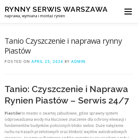
Skip
RYNNY SERWIS WARSZAWA
to
Menu
content
naprawa, wymiana i montaż rynien
CZYSZCZENIE PROFESJONALNA NAPRAWA, WYMIANA I MO
Tanio Czyszczenie i naprawa rynny
Piastów
CENNIK
SERWIS RYNNY WARSZAWA
KONTAKT
POSTED ON
APRIL 25, 2026
BY
ADMIN
Tanio: Czyszczenie i Naprawa
Rynien Piastów – Serwis 24/7
Piastów
to miasto o zwartej zabudowie, gdzie sprawny system
odprowadzania wody ma kluczowe znaczenie dla ochrony elewacji i
fundamentów budynków położonych blisko siebie. Duże natężenie
ruchu na trasach przelotowych oraz bliskość węzłów autostradowych
sprawiają, że rynny w Piastowie szybko wypełniają się osadami z pyłu i