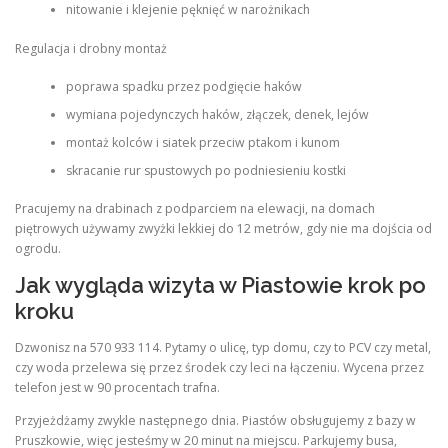
nitowanie i klejenie pęknięć w narożnikach
Regulacja i drobny montaż
poprawa spadku przez podgięcie haków
wymiana pojedynczych haków, złączek, denek, lejów
montaż kolców i siatek przeciw ptakom i kunom
skracanie rur spustowych po podniesieniu kostki
Pracujemy na drabinach z podparciem na elewacji, na domach
piętrowych używamy zwyżki lekkiej do 12 metrów, gdy nie ma dojścia od
ogrodu.
Jak wygląda wizyta w Piastowie krok po
kroku
Dzwonisz na 570 933 114. Pytamy o ulicę, typ domu, czy to PCV czy metal,
czy woda przelewa się przez środek czy leci na łączeniu. Wycena przez
telefon jest w 90 procentach trafna.
Przyjeżdżamy zwykle następnego dnia. Piastów obsługujemy z bazy w
Pruszkowie, więc jesteśmy w 20 minut na miejscu. Parkujemy busa,