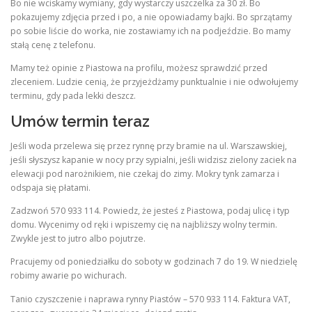
Bo nie wciskamy wymiany, gdy wystarczy uszczelka za 30 zł. Bo
pokazujemy zdjęcia przed i po, a nie opowiadamy bajki. Bo sprzątamy
po sobie liście do worka, nie zostawiamy ich na podjeździe. Bo mamy
stałą cenę z telefonu.
Mamy też opinie z Piastowa na profilu, możesz sprawdzić przed
zleceniem. Ludzie cenią, że przyjeżdżamy punktualnie i nie odwołujemy
terminu, gdy pada lekki deszcz.
Umów termin teraz
Jeśli woda przelewa się przez rynnę przy bramie na ul. Warszawskiej,
jeśli słyszysz kapanie w nocy przy sypialni, jeśli widzisz zielony zaciek na
elewacji pod narożnikiem, nie czekaj do zimy. Mokry tynk zamarza i
odspaja się płatami.
Zadzwoń 570 933 114. Powiedz, że jesteś z Piastowa, podaj ulicę i typ
domu. Wycenimy od ręki i wpiszemy cię na najbliższy wolny termin.
Zwykle jest to jutro albo pojutrze.
Pracujemy od poniedziałku do soboty w godzinach 7 do 19. W niedzielę
robimy awarie po wichurach.
Tanio czyszczenie i naprawa rynny Piastów – 570 933 114. Faktura VAT,