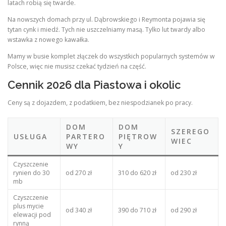
latach robią się twarde.
Na nowszych domach przy ul. Dąbrowskiego i Reymonta pojawia się
tytan cynk i miedź. Tych nie uszczelniamy masą. Tylko lut twardy albo
wstawka z nowego kawałka.
Mamy w busie komplet złączek do wszystkich popularnych systemów w
Polsce, więc nie musisz czekać tydzień na część.
Cennik 2026 dla Piastowa i okolic
Ceny są z dojazdem, z podatkiem, bez niespodzianek po pracy.
DOM
DOM
SZEREGO
USŁUGA
PARTERO
PIĘTROW
WIEC
WY
Y
Czyszczenie
rynien do 30
od 270 zł
310 do 620 zł
od 230 zł
mb
Czyszczenie
plus mycie
od 340 zł
390 do 710 zł
od 290 zł
elewacji pod
rynną