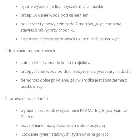
ręczne wybieranie liści, szyszek, mchu i piasku
przepłukiwanie wodą pod ciśnieniem
odkurzacz rynnowy z ziemi do 7 metrów, gdy nie można
stawiać drabiny przy chodniku
czyszczenie koszy wylotowych i sit w rurach spustowych
Udrażnianie rur spustowych
spirala elektryczna do kolan i trójników
przepychanie wodą od dołu, żeby nie rozrywać rury na dachu
demontaż dolnego kolana, gdy w środku jest zbita ziemia z
piaskownicy
Naprawa nieszczelności
wymiana uszczelek w systemach PCV Marley, Bryza, Gamrat,
Galeco
uszczelnianie masą dekarską trwale elastyczną
lutowanie rynien stalowych i tytan cynk na gorąco