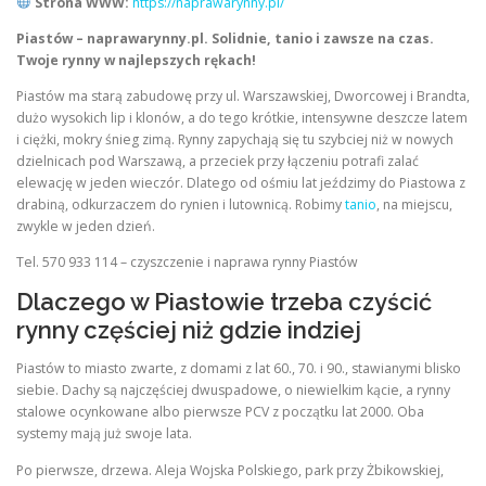
Strona WWW:
https://naprawarynny.pl/
Piastów – naprawarynny.pl. Solidnie, tanio i zawsze na czas.
Twoje rynny w najlepszych rękach!
Piastów ma starą zabudowę przy ul. Warszawskiej, Dworcowej i Brandta,
dużo wysokich lip i klonów, a do tego krótkie, intensywne deszcze latem
i ciężki, mokry śnieg zimą. Rynny zapychają się tu szybciej niż w nowych
dzielnicach pod Warszawą, a przeciek przy łączeniu potrafi zalać
elewację w jeden wieczór. Dlatego od ośmiu lat jeździmy do Piastowa z
drabiną, odkurzaczem do rynien i lutownicą. Robimy
tanio
, na miejscu,
zwykle w jeden dzień.
Tel. 570 933 114 – czyszczenie i naprawa rynny Piastów
Dlaczego w Piastowie trzeba czyścić
rynny częściej niż gdzie indziej
Piastów to miasto zwarte, z domami z lat 60., 70. i 90., stawianymi blisko
siebie. Dachy są najczęściej dwuspadowe, o niewielkim kącie, a rynny
stalowe ocynkowane albo pierwsze PCV z początku lat 2000. Oba
systemy mają już swoje lata.
Po pierwsze, drzewa. Aleja Wojska Polskiego, park przy Żbikowskiej,