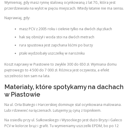
Wymieniaj, gdy masz rynnę stalową ocynkowaną z lat 70., która jest
przerdzewiała na wylot w pięciu miejscach. Wtedy łatanie nie ma sensu.
Naprawiaj, gdy:
masz PCV z 2005 roku i cieknie tylko na dwóch złączkach
hak się obniżył i woda stoi na dwóch metrach
rura spustowa jest zapchana liśćmi po burzy
ptaki wydziobały uszczelkę w narożniku
Koszt naprawy w Piastowie to zwykle 300 do 650 zł. Wymiana domu
piętrowego to 4 500 do 7 000 zł. Różnica jest oczywista, a efekt
szczelności ten sam na lata.
Materiały, które spotykamy na dachach
w Piastowie
Na ul. Orła Białego i Harcerskiej dominuje stal ocynkowana malowana.
Lubi rdzewieć na łączeniach. Lutujemy ją cyną z topnikiem.
Na osiedlu przy ul. Sułkowskiego i Wysockiego jest dużo Bryzy i Galeco
PCV w kolorze brąz i grafit. Tu wymieniamy uszczelki EPDM, bo po 12