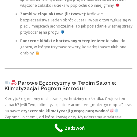
włączone żelazko i ucieka w popłochu do innej gminy.
Zamki wielopunktowe (listwowe):
Królowie
bezpieczeństwa. Jeden obrót klucza i Twoje drzwi ryglują się w
pięciu miejscach jednocześnie. To jak posiadanie własnej straży
przybocznej na progu!
Pancerne kłódki z hartowanym trzpieniem:
Idealne do
garażu, w którym trzymasz rowery, kosiarkę i nasze ulubione
drabiny!
Parowe Egzorcyzmy w Twoim Salonie:
Klimatyzacja i Pogrom Smrodu!
Kiedy już ogarniemy dach i zamki, wchodzimy do środka. Czujesz ten
zapach? Jeśli Twoja klimatyzacja zieje aromatem „mokrego mopsa”, czas
na nasze
czyszczenie klimatyzacji gorącą parą wodną!
Zapomnij o chemii, od której łzawią oczy. My uderzamy w bakterie
wulkaniczną temperaturą, zostawiając po sobie ekologiczną czystość!
Zadzwoń
Morderstwo na Zapachu Tytoniu (Neutralizacja Smrodu na