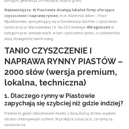
paragon, gwarancja 24 miesiące, dojazd gratis.
Najważniejsze:
W Piastowie działają lokalne firmy oferujące
czyszczenie i naprawę rynien
, m.in.
Kazimirski Adam – Prace
Wysokościowe
, specjalizujący się w konserwacji dachów i czyszczeniu
rynien przy ul. Warszawskiej 14 . Na OLX widnieje
450 ogłoszeń
w
kategorii prac zewnętrznych, w tym czyszczenia rynien, co potwierdza
dużą dostępność tanich usług .
TANIO CZYSZCZENIE I
NAPRAWA RYNNY PIASTÓW –
2000 słów (wersja premium,
lokalna, techniczna)
1. Dlaczego rynny w Piastowie
zapychają się szybciej niż gdzie indziej?
Piastów to gęsto zabudowane miasto z dużą ilością drzew, wąskimi
ulicami i intensywnym ruchem. W praktyce oznacza to, że rynny są
narażone na: