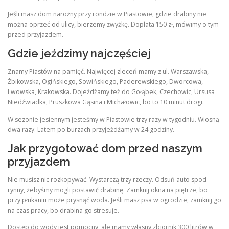
Jeśli masz dom narożny przy rondzie w Piastowie, gdzie drabiny nie
można oprzeć od ulicy, bierzemy zwyżkę. Dopłata 150 zł, mówimy o tym
przed przyjazdem.
Gdzie jeździmy najczęściej
Znamy Piastów na pamięć. Najwięcej zleceń mamy z ul. Warszawska,
Żbikowska, Ogińskiego, Sowińskiego, Paderewskiego, Dworcowa,
Lwowska, Krakowska. Dojeżdżamy też do Gołąbek, Czechowic, Ursusa
Niedźwiadka, Pruszkowa Gąsina i Michałowic, bo to 10 minut drogi.
W sezonie jesiennym jesteśmy w Piastowie trzy razy w tygodniu. Wiosną
dwa razy. Latem po burzach przyjeżdżamy w 24 godziny.
Jak przygotować dom przed naszym
przyjazdem
Nie musisz nic rozkopywać. Wystarczą trzy rzeczy. Odsuń auto spod
rynny, żebyśmy mogli postawić drabinę. Zamknij okna na piętrze, bo
przy płukaniu może prysnąć woda. Jeśli masz psa w ogrodzie, zamknij go
na czas pracy, bo drabina go stresuje.
Dostęp do wody jest pomocny, ale mamy własny zbiornik 300 litrów w