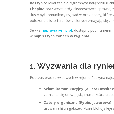
Raszyn
to lokalizacja o ogromnym natężeniu ruch
Chopina
oraz węzła dróg ekspresowych sprawia, ż
tłusty pył komunikacyjny, sadzę oraz osady, któr
położone blisko terenów zielonych zmagają się z m
Serwis
naprawarynny.pl
, dostępny pod numere
w
najniższych cenach w regionie
.
1. Wyzwania dla rynie
Podczas prac serwisowych w rejonie Raszyna najcz
Szlam komunikacyjny (al. Krakowska):
zamienia się on w gęstą masę, która drasty
Zatory organiczne (Rybie, Jaworowa):
usuwania liści i gałązek, które blokują le