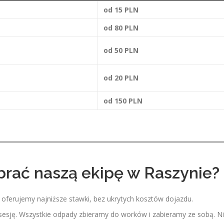
od 15 PLN
od 80 PLN
od 50 PLN
od 20 PLN
od 150 PLN
brać naszą ekipę w Raszynie?
oferujemy najniższe stawki, bez ukrytych kosztów dojazdu.
sję. Wszystkie odpady zbieramy do worków i zabieramy ze sobą. N