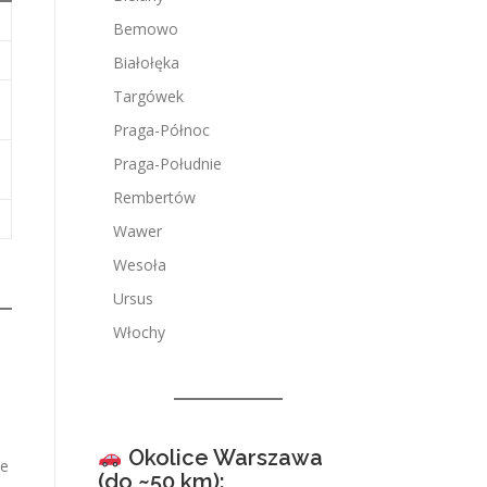
Bemowo
Białołęka
Targówek
Praga-Północ
Praga-Południe
Rembertów
Wawer
Wesoła
Ursus
Włochy
Okolice Warszawa
ie
(do ~50 km):