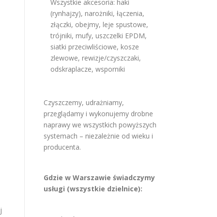
Wszystkie akcesoria: haki
(rynhajzy), narożniki, łączenia,
złączki, obejmy, leje spustowe,
trójniki, mufy, uszczelki EPDM,
siatki przeciwliściowe, kosze
zlewowe, rewizje/czyszczaki,
odskraplacze, wsporniki
Czyszczemy, udrażniamy,
przeglądamy i wykonujemy drobne
naprawy we wszystkich powyższych
systemach – niezależnie od wieku i
producenta.
Gdzie w Warszawie świadczymy
usługi (wszystkie dzielnice):
j