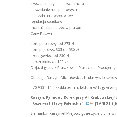
czyszczenie rynien z liści i mchu
udrażnianie rur spustowych
uszczelnianie przecieków
regulacja spadków
montaż siatek przeciw ptakom
Ceny Raszyn:
dom parterowy: od 275 zł
dom piętrowy: 305 do 630 zł
szeregowiec: od 230 zł
udrożnienie: od 105 zł
Dojazd gratis z Pruszkowa i Piaseczna. Pracujemy
Obsługa: Raszyn, Michałowice, Nadarzyn, Leszno
570 933 114 – szybki termin, faktura VAT, gwarancja
Raszyn: Rynnowy Korek przy Al. Krakowskiej! 
„Rezerwat Stawy Falenckie”!
[TANIO I Z J
Siemanko, Raszynie! Miejscu, gdzie życie płynie w 