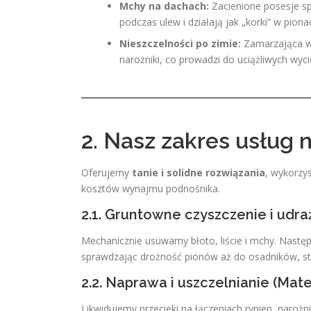
Mchy na dachach:
Zacienione posesje sp
podczas ulew i działają jak „korki” w pion
Nieszczelności po zimie:
Zamarzająca wo
narożniki, co prowadzi do uciążliwych wy
2. Nasz zakres usług 
Oferujemy
tanie i solidne rozwiązania
, wykorzys
kosztów wynajmu podnośnika.
2.1. Gruntowne czyszczenie i udra
Mechanicznie usuwamy błoto, liście i mchy. Nast
sprawdzając drożność pionów aż do osadników, stu
2.2. Naprawa i uszczelnianie (Mat
Likwidujemy przecieki na łączeniach rynien, naroż