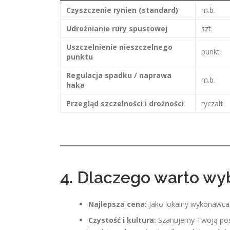
Czyszczenie rynien (standard)
m.b.
Udrożnianie rury spustowej
szt.
Uszczelnienie nieszczelnego
punkt
punktu
Regulacja spadku / naprawa
m.b.
haka
Przegląd szczelności i drożności
ryczałt
4. Dlaczego warto wy
Najlepsza cena:
Jako lokalny wykonawca 
Czystość i kultura:
Szanujemy Twoją pose