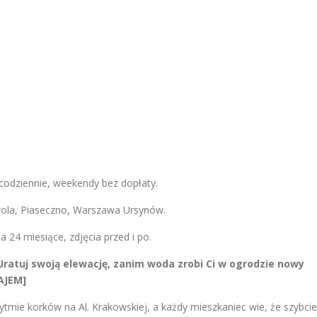
 codziennie, weekendy bez dopłaty.
wola, Piaseczno, Warszawa Ursynów.
 24 miesiące, zdjęcia przed i po.
Uratuj swoją elewację, zanim woda zrobi Ci w ogrodzie nowy
AJEM]
rytmie korków na Al. Krakowskiej, a każdy mieszkaniec wie, że szybcie