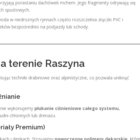
rzyjają porastaniu dachówek mchem. Jego fragmenty odrywają się
ach spustowych.
da w niedrożnych rynnach często rozszczelnia złączki PVC i
cieków bezpośrednio na podjazdy lub schody.
na terenie Raszyna
tując techniki drabinowe oraz alpinistyczne, co pozwala uniknąć
żnianie
ępnie wykonujemy
płukanie ciśnieniowe całego systemu
,
dni chłonnych lub drenażu.
eriały Premium)
nikach i denkach. Stosujemy
nowoczesne polimery dekarskie
, któr