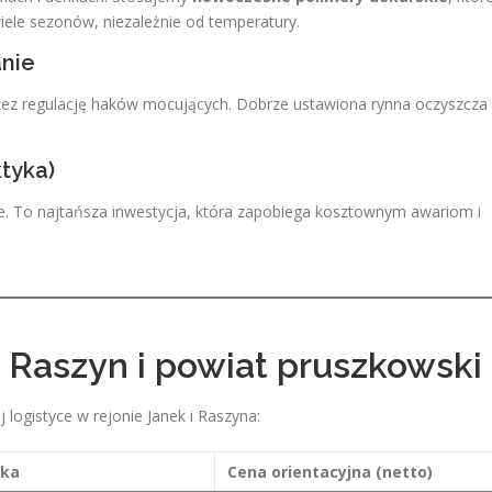
iele sezonów, niezależnie od temperatury.
anie
zez regulację haków mocujących. Dobrze ustawiona rynna oczyszcza
ktyka)
ne. To najtańsza inwestycja, która zapobiega kosztownym awariom i
– Raszyn i powiat pruszkowski
logistyce w rejonie Janek i Raszyna:
tka
Cena orientacyjna (netto)