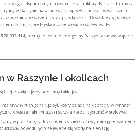
u kołowego i dynamicznym rozwoju infrastruktury. Bliskość
lotniska
e rynny w Raszynie narażone są na specyficzne zanieczyszczenia:
e w połączeniu z deszczem tworzą ciężki szlam. Dodatkowo, posesje
chem i liśćmi, które błyskawicznie blokują odpływ wody.
m
570 933 114
, oferuje mieszkańcom gminy Raszyn fachowe wsparcie
n w Raszynie i okolicach
ęściej rozwiązujemy problemy takie jak:
Intensywny ruch generuje pył, który osiada na dachach. W rynnach
cznie obciąża haki (rynajzy) i sprzyja korozji systemów stalowych.
Domy w pobliżu ogrodów i terenów zielonych wymagają regularnego
je spustowe, powodując przelewanie się wody na elewację.