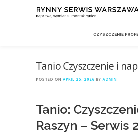
Skip
RYNNY SERWIS WARSZAW
to
naprawa, wymiana i montaż rynien
content
CZYSZCZENIE PROF
Tanio Czyszczenie i na
POSTED ON
APRIL 25, 2026
BY
ADMIN
Tanio: Czyszczen
Raszyn – Serwis 