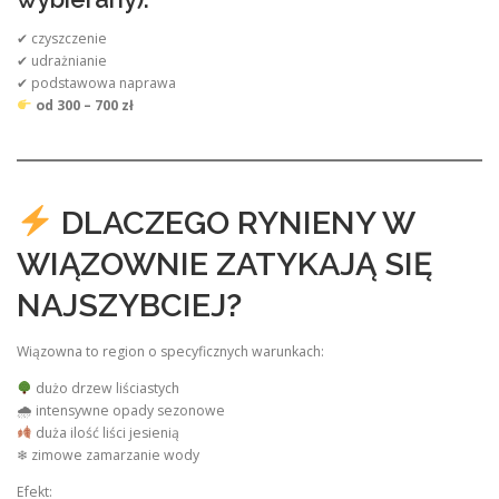
✔ czyszczenie
✔ udrażnianie
✔ podstawowa naprawa
od 300 – 700 zł
DLACZEGO RYNIENY W
WIĄZOWNIE ZATYKAJĄ SIĘ
NAJSZYBCIEJ?
Wiązowna to region o specyficznych warunkach:
dużo drzew liściastych
🌧 intensywne opady sezonowe
duża ilość liści jesienią
❄ zimowe zamarzanie wody
Efekt: