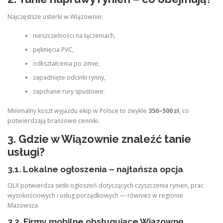
Najczęstsze usterki w Wiązownie:
nieszczelności na łączeniach,
pęknięcia PVC,
odkształcenia po zimie,
zapadnięte odcinki rynny,
zapchane rury spustowe.
Minimalny koszt wyjazdu ekip w Polsce to zwykle
350–500 zł
, co
potwierdzają branżowe cenniki.
3. Gdzie w Wiązownie znaleźć tanie
usługi?
3.1. Lokalne ogłoszenia – najtańsza opcja
OLX potwierdza setki ogłoszeń dotyczących czyszczenia rynien, prac
wysokościowych i usług porządkowych — również w regionie
Mazowsza.
3.2. Firmy mobilne obsługujące Wiązownę