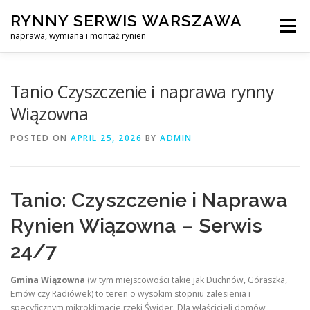
Skip
RYNNY SERWIS WARSZAWA
to
Menu
content
naprawa, wymiana i montaż rynien
CZYSZCZENIE PROFESJONALNA NAPRAWA, WYMIANA I MO
Tanio Czyszczenie i naprawa rynny
Wiązowna
CENNIK
SERWIS RYNNY WARSZAWA
KONTAKT
POSTED ON
APRIL 25, 2026
BY
ADMIN
Tanio: Czyszczenie i Naprawa
Rynien Wiązowna – Serwis
24/7
Gmina Wiązowna
(w tym miejscowości takie jak Duchnów, Góraszka,
Emów czy Radiówek) to teren o wysokim stopniu zalesienia i
specyficznym mikroklimacie rzeki Świder. Dla właścicieli domów