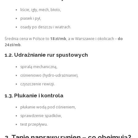
liście, igły, mech, błoto,
piasek i pył,
osady po deszczu i wiatrach.
Średnia cena w Polsce to
18 zł/mb
, a w Warszawie i okolicach –
do
24 zł/mb
.
1.2. Udrażnianie rur spustowych
spiralą mechaniczną,
ciśnieniowo (hydro‑udrażnianie),
czyszczenie rewizji.
1.3. Płukanie i kontrola
płukanie wodą pod ciśnieniem,
sprawdzenie spadków,
test przepływu.
2. Tanie naprawy rynien – co obejmują?