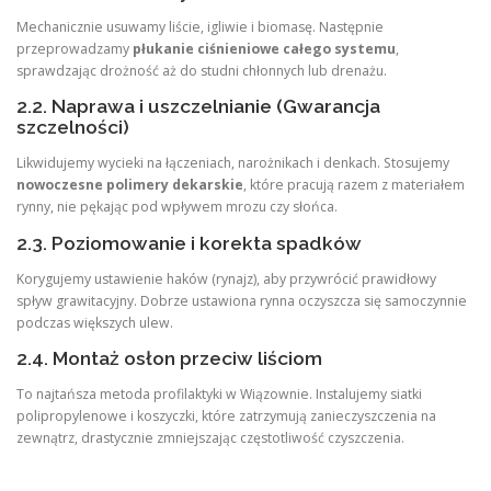
Mechanicznie usuwamy liście, igliwie i biomasę. Następnie
przeprowadzamy
płukanie ciśnieniowe całego systemu
,
sprawdzając drożność aż do studni chłonnych lub drenażu.
2.2. Naprawa i uszczelnianie (Gwarancja
szczelności)
Likwidujemy wycieki na łączeniach, narożnikach i denkach. Stosujemy
nowoczesne polimery dekarskie
, które pracują razem z materiałem
rynny, nie pękając pod wpływem mrozu czy słońca.
2.3. Poziomowanie i korekta spadków
Korygujemy ustawienie haków (rynajz), aby przywrócić prawidłowy
spływ grawitacyjny. Dobrze ustawiona rynna oczyszcza się samoczynnie
podczas większych ulew.
2.4. Montaż osłon przeciw liściom
To najtańsza metoda profilaktyki w Wiązownie. Instalujemy siatki
polipropylenowe i koszyczki, które zatrzymują zanieczyszczenia na
zewnątrz, drastycznie zmniejszając częstotliwość czyszczenia.