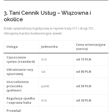
3. Tani Cennik Usług – Wiązowna i
okolice
Dzięki optymalizacji logistycznej w rejonie trasy S17 i drogi 721,
oferujemy bardzo konkurencyjne stawki:
Cena orientacyjna
Usługa
Jednostka
(netto)
Czyszczenie
m.b.
od 15 PLN
rynien (standard)
Udrożnianie rury
szt.
od 80 PLN
spustowej
Uszczelnienie
przecieku
punkt
od 50 PLN
(polimer)
Regulacja spadku
m.b.
od 20 PLN
/ naprawa haka
Przegląd