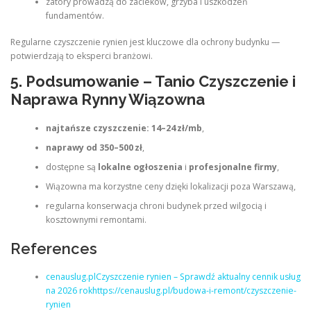
zatory prowadzą do zacieków, grzyba i uszkodzeń
fundamentów.
Regularne czyszczenie rynien jest kluczowe dla ochrony budynku —
potwierdzają to eksperci branżowi.
5. Podsumowanie – Tanio Czyszczenie i
Naprawa Rynny Wiązowna
najtańsze czyszczenie: 14–24 zł/mb
,
naprawy od 350–500 zł
,
dostępne są
lokalne ogłoszenia
i
profesjonalne firmy
,
Wiązowna ma korzystne ceny dzięki lokalizacji poza Warszawą,
regularna konserwacja chroni budynek przed wilgocią i
kosztownymi remontami.
References
cenauslug.plCzyszczenie rynien – Sprawdź aktualny cennik usług
na 2026 rokhttps://cenauslug.pl/budowa-i-remont/czyszczenie-
rynien