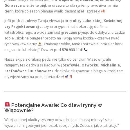
Góraszce
wie, że te piękne drzewa to dla rynien prawdziwa „armia
cieni”, która co sezon planuje wielki desant igieł i szyszek!
Jeśli podczas ulewy Twoja elewacja przy
ulicy Lubelskiej, Kościelnej
czy Projektowanej
zaczyna przypominać dekorację do filmu
katastroficznego, a woda zamiast grzecznie płynąć do odpływu, urządza
sobie „skok na bungee” prosto na Twoją nową kostkę – czas wezwać
rynnową kawalerię!
Działamy szybko, tanio i sprawnie, omijając korki
na „szosie lubelskiej”. Dzwoń pod
570 933 114
!
Nasza ekipa z drabiną pędzi nie tylko do centrum Wiązowny, ale
ratujemy też dachy u sąsiadów: w
Józefowie, Otwocku, Michalinie,
Stefanówce i Duchnowie!
Gdziekolwiek grawitacja błaga o litość, tam
my wjeżdżamy na pełnej petardzie!
Potencjalne Awarie: Co dławi rynny w
Wiązownie?
W tej zielonej okolicy systemy odwadniające muszą mierzyć się z
wyzwaniami godnymi jednostek specjalnych. Zobacz, jakie „atrakcje”