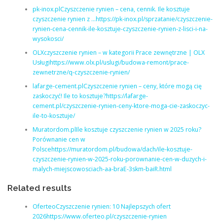
pk-inox.plCzyszczenie rynien – cena, cennik. Ile kosztuje
czyszczenie rynien z …https://pk-inox.pl/sprzatanie/czyszczenie-
rynien-cena-cennik-ile-kosztuje-czyszczenie-rynien-z-lisci-i-na-
wysokosci/
OLXczyszczenie rynien – w kategorii Prace zewnętrzne | OLX
Usługihttps://www.olx.pl/uslugi/budowa-remont/prace-
zewnetrzne/q-czyszczenie-rynien/
lafarge-cement.plCzyszczenie rynien – ceny, które mogą cię
zaskoczyć! Ile to kosztuje?https://lafarge-
cement.pl/czyszczenie-rynien-ceny-ktore-moga-cie-zaskoczyc-
ile-to-kosztuje/
Muratordom.plIle kosztuje czyszczenie rynien w 2025 roku?
Porównanie cen w
Polscehttps://muratordom.pl/budowa/dach/ile-kosztuje-
czyszczenie-rynien-w-2025-roku-porownanie-cen-w-duzych-i-
malych-miejscowosciach-aa-braE-3skm-baiR.html
Related results
OferteoCzyszczenie rynien: 10 Najlepszych ofert
2026https://www.oferteo.pl/czyszczenie-rynien