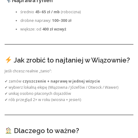
Naprawa rynien
średnio
45–65 zł / mb
(robocizna)
drobne naprawy:
100–300 zł
większe: od
400 zł wzwyż
Jak zrobić to najtaniej w Wiązownie?
Jeśli chcesz realnie „tanio”:
✔ zamów
czyszczenie + naprawę w jednej wizycie
✔ wybierz lokalną ekipę (Wiązowna / Józefów / Otwock / Wawer)
✔ unikaj osobno płaconych dojazdów
✔ rób przegląd 2× w roku (wiosna + jesień)
Dlaczego to ważne?