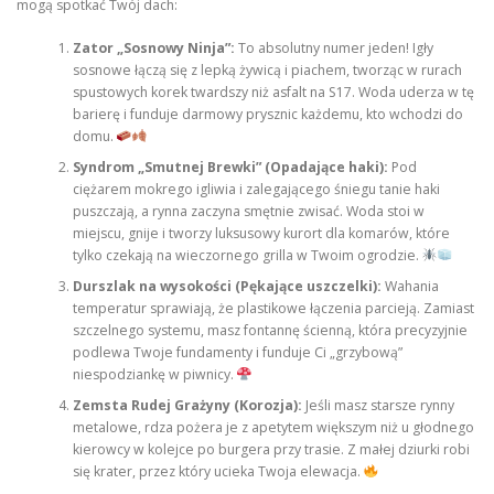
mogą spotkać Twój dach:
Zator „Sosnowy Ninja”:
To absolutny numer jeden! Igły
sosnowe łączą się z lepką żywicą i piachem, tworząc w rurach
spustowych korek twardszy niż asfalt na S17. Woda uderza w tę
barierę i funduje darmowy prysznic każdemu, kto wchodzi do
domu.
Syndrom „Smutnej Brewki” (Opadające haki):
Pod
ciężarem mokrego igliwia i zalegającego śniegu tanie haki
puszczają, a rynna zaczyna smętnie zwisać. Woda stoi w
miejscu, gnije i tworzy luksusowy kurort dla komarów, które
tylko czekają na wieczornego grilla w Twoim ogrodzie.
Durszlak na wysokości (Pękające uszczelki):
Wahania
temperatur sprawiają, że plastikowe łączenia parcieją. Zamiast
szczelnego systemu, masz fontannę ścienną, która precyzyjnie
podlewa Twoje fundamenty i funduje Ci „grzybową”
niespodziankę w piwnicy.
Zemsta Rudej Grażyny (Korozja):
Jeśli masz starsze rynny
metalowe, rdza pożera je z apetytem większym niż u głodnego
kierowcy w kolejce po burgera przy trasie. Z małej dziurki robi
się krater, przez który ucieka Twoja elewacja.