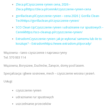
Zleca.plCzyszczenie rynien cena, 2026 –
Zleca.plhttps://zleca.pl/cennik/czyszczenie-rynien-cena
gorillaclean.plCzyszczenie rynien – cena 2026 | Gorilla Clean-
Techhttps://gorillaclean.pl/czyszczenie-rynien/
SCO Clean UpCzyszczenie rynien i udrażnianie rur spustowych –
Cennikhttps://sco-cleanup.pl/czyszczenie-rynien/
ExtradomCzyszczenie rynien: jak je wykonać samemu lub ile to
kosztuje? – Extradomhttps://www.extradom.pl/porady/
Wiązowna – tanio czyszczenie i naprawa rynny
Tel. 570 933 114
Wiązowna, Boryszew, Duchnów, Żanęcin, domy pod lasem.
Specjalizacja: igliwie sosnowe, mech – czyszczenie wiosna i jesień.
Usługi:
czyszczenie rynien
udrażnianie rur spustowych
uszczelnianie przecieków