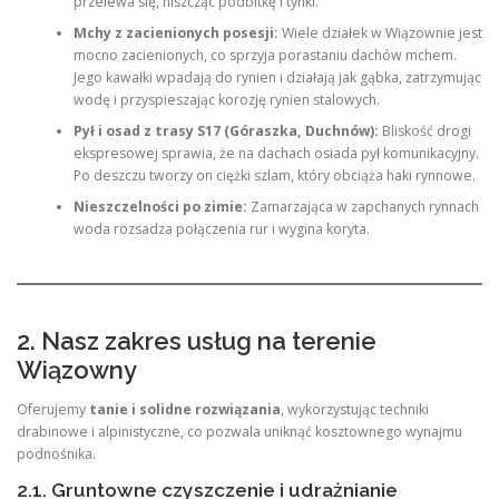
przelewa się, niszcząc podbitkę i tynki.
Mchy z zacienionych posesji:
Wiele działek w Wiązownie jest
mocno zacienionych, co sprzyja porastaniu dachów mchem.
Jego kawałki wpadają do rynien i działają jak gąbka, zatrzymując
wodę i przyspieszając korozję rynien stalowych.
Pył i osad z trasy S17 (Góraszka, Duchnów):
Bliskość drogi
ekspresowej sprawia, że na dachach osiada pył komunikacyjny.
Po deszczu tworzy on ciężki szlam, który obciąża haki rynnowe.
Nieszczelności po zimie:
Zamarzająca w zapchanych rynnach
woda rozsadza połączenia rur i wygina koryta.
2. Nasz zakres usług na terenie
Wiązowny
Oferujemy
tanie i solidne rozwiązania
, wykorzystując techniki
drabinowe i alpinistyczne, co pozwala uniknąć kosztownego wynajmu
podnośnika.
2.1. Gruntowne czyszczenie i udrażnianie