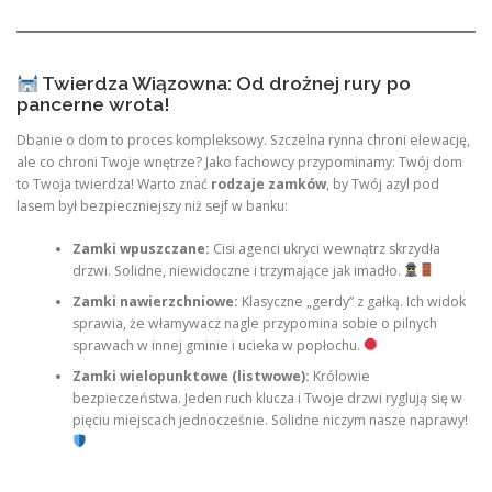
Twierdza Wiązowna: Od drożnej rury po
pancerne wrota!
Dbanie o dom to proces kompleksowy. Szczelna rynna chroni elewację,
ale co chroni Twoje wnętrze? Jako fachowcy przypominamy: Twój dom
to Twoja twierdza! Warto znać
rodzaje zamków
, by Twój azyl pod
lasem był bezpieczniejszy niż sejf w banku:
Zamki wpuszczane:
Cisi agenci ukryci wewnątrz skrzydła
drzwi. Solidne, niewidoczne i trzymające jak imadło.
Zamki nawierzchniowe:
Klasyczne „gerdy” z gałką. Ich widok
sprawia, że włamywacz nagle przypomina sobie o pilnych
sprawach w innej gminie i ucieka w popłochu.
Zamki wielopunktowe (listwowe):
Królowie
bezpieczeństwa. Jeden ruch klucza i Twoje drzwi ryglują się w
pięciu miejscach jednocześnie. Solidne niczym nasze naprawy!