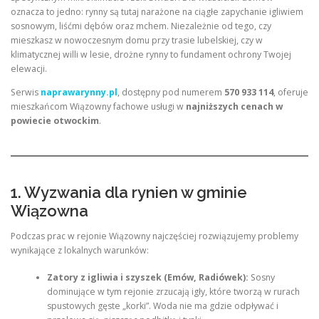
oznacza to jedno: rynny są tutaj narażone na ciągłe zapychanie igliwiem
sosnowym, liśćmi dębów oraz mchem. Niezależnie od tego, czy
mieszkasz w nowoczesnym domu przy trasie lubelskiej, czy w
klimatycznej willi w lesie, drożne rynny to fundament ochrony Twojej
elewacji.
Serwis
naprawarynny.pl
, dostępny pod numerem
570 933 114
, oferuje
mieszkańcom Wiązowny fachowe usługi w
najniższych cenach w
powiecie otwockim
.
1. Wyzwania dla rynien w gminie
Wiązowna
Podczas prac w rejonie Wiązowny najczęściej rozwiązujemy problemy
wynikające z lokalnych warunków:
Zatory z igliwia i szyszek (Emów, Radiówek):
Sosny
dominujące w tym rejonie zrzucają igły, które tworzą w rurach
spustowych gęste „korki”. Woda nie ma gdzie odpływać i