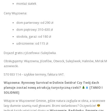
montaż siatek
Ceny Wiązowna:
dom parterowy: od 290 zł
dom piętrowy: 310–630 zł
stodoła, garaż: od 180 zł
udrożnienie: od 115 zł
Dojazd gratis z Józefowa i Sulejówka.
Obsługujemy: Wiązowna, Józefów, Otwock, Sulejówek, Halinów, Mińsk M
azowiecki.
570 933 114 – szybkie terminy, faktura VAT.
Wiązowna: Rynnowy Survival w Dolinie Świdra! Czy Twój dach
planuje zostać nową atrakcją turystyczną rzeki?
[TANIO I
SOLIDNIE]
Witajcie w Wiązownie! Gminie, gdzie natura zagląda w okna, a sosnowe
lasy dumnie szumią nad głowami. Brzmi sielankowo? Oczywiście!
Jednak każdy właściciel domu w
Wiązownie, Radiówku, Emowie czy