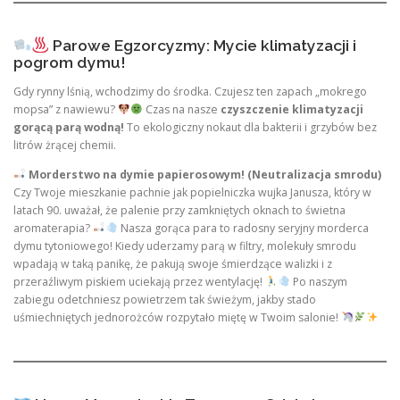
Parowe Egzorcyzmy: Mycie klimatyzacji i
pogrom dymu!
Gdy rynny lśnią, wchodzimy do środka. Czujesz ten zapach „mokrego
mopsa” z nawiewu?
Czas na nasze
czyszczenie klimatyzacji
gorącą parą wodną!
To ekologiczny nokaut dla bakterii i grzybów bez
litrów żrącej chemii.
Morderstwo na dymie papierosowym! (Neutralizacja smrodu)
Czy Twoje mieszkanie pachnie jak popielniczka wujka Janusza, który w
latach 90. uważał, że palenie przy zamkniętych oknach to świetna
aromaterapia?
Nasza gorąca para to radosny seryjny morderca
dymu tytoniowego! Kiedy uderzamy parą w filtry, molekuły smrodu
wpadają w taką panikę, że pakują swoje śmierdzące walizki i z
przeraźliwym piskiem uciekają przez wentylację!
Po naszym
zabiegu odetchniesz powietrzem tak świeżym, jakby stado
uśmiechniętych jednorożców rozpytało miętę w Twoim salonie!