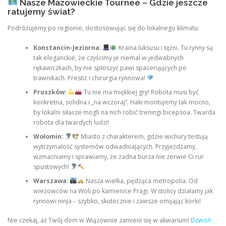
Nasze Mazowieckie Tournee – Gdzie jeszcze
ratujemy świat?
Podróżujemy po regionie, dostosowując się do lokalnego klimatu:
Konstancin-Jeziorna:
Kraina luksusu i tężni. Tu rynny są
tak eleganckie, że czyścimy je niemal w jedwabnych
rękawiczkach, by nie spłoszyć pawi spacerujących po
trawnikach. Prestiż i chirurgia rynnowa!
Pruszków:
Tu nie ma miękkiej gry! Robota musi być
konkretna, solidna i „na wczoraj”. Haki montujemy tak mocno,
by lokalni siłacze mogli na nich robić treningi bicepsoa. Twarda
robota dla twardych ludzi!
Wołomin:
Miasto z charakterem, gdzie wichury testują
wytrzymałość systemów odwadniających. Przyjeżdżamy,
wzmacniamy i sprawiamy, że żadna burza nie zerwie Ci rur
spustowych!
Warszawa:
Nasza wielka, pędząca metropolia. Od
wieżowców na Woli po kamienice Pragi. W stolicy działamy jak
rynnowi ninja – szybko, skutecznie i zawsze omijając korki!
Nie czekaj, aż Twój dom w Wiązownie zamieni się w akwarium!
Dzwoń