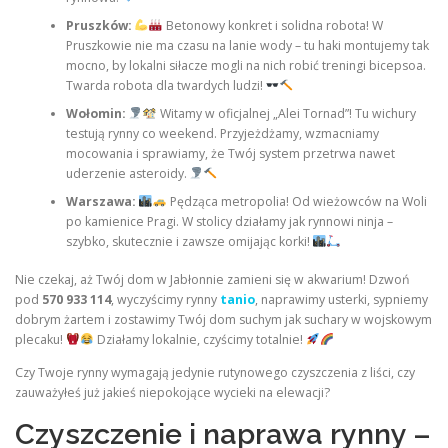
Pruszków:
Betonowy konkret i solidna robota! W
Pruszkowie nie ma czasu na lanie wody – tu haki montujemy tak
mocno, by lokalni siłacze mogli na nich robić treningi bicepsoa.
Twarda robota dla twardych ludzi!
Wołomin:
Witamy w oficjalnej „Alei Tornad”! Tu wichury
testują rynny co weekend. Przyjeżdżamy, wzmacniamy
mocowania i sprawiamy, że Twój system przetrwa nawet
uderzenie asteroidy.
Warszawa:
Pędząca metropolia! Od wieżowców na Woli
po kamienice Pragi. W stolicy działamy jak rynnowi ninja –
szybko, skutecznie i zawsze omijając korki!
Nie czekaj, aż Twój dom w Jabłonnie zamieni się w akwarium! Dzwoń
pod
570 933 114
, wyczyścimy rynny
tanio
, naprawimy usterki, sypniemy
dobrym żartem i zostawimy Twój dom suchym jak suchary w wojskowym
plecaku!
Działamy lokalnie, czyścimy totalnie!
Czy Twoje rynny wymagają jedynie rutynowego czyszczenia z liści, czy
zauważyłeś już jakieś niepokojące wycieki na elewacji?
Czyszczenie i naprawa rynny –