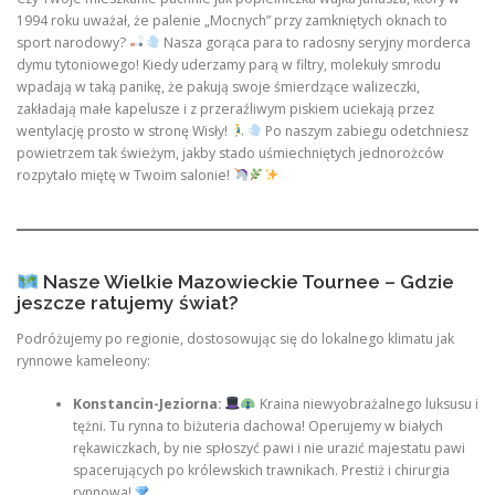
1994 roku uważał, że palenie „Mocnych” przy zamkniętych oknach to
sport narodowy?
Nasza gorąca para to radosny seryjny morderca
dymu tytoniowego! Kiedy uderzamy parą w filtry, molekuły smrodu
wpadają w taką panikę, że pakują swoje śmierdzące walizeczki,
zakładają małe kapelusze i z przeraźliwym piskiem uciekają przez
wentylację prosto w stronę Wisły!
Po naszym zabiegu odetchniesz
powietrzem tak świeżym, jakby stado uśmiechniętych jednorożców
rozpytało miętę w Twoim salonie!
Nasze Wielkie Mazowieckie Tournee – Gdzie
jeszcze ratujemy świat?
Podróżujemy po regionie, dostosowując się do lokalnego klimatu jak
rynnowe kameleony:
Konstancin-Jeziorna:
Kraina niewyobrażalnego luksusu i
tężni. Tu rynna to biżuteria dachowa! Operujemy w białych
rękawiczkach, by nie spłoszyć pawi i nie urazić majestatu pawi
spacerujących po królewskich trawnikach. Prestiż i chirurgia
rynnowa!