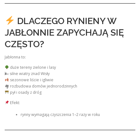
DLACZEGO RYNIENY W
JABŁONNIE ZAPYCHAJĄ SIĘ
CZĘSTO?
Jabłonna to:
duże tereny zielone i lasy
🌬 silne wiatry znad Wisły
sezonowe liście i igliwie
🏘 rozbudowa domów jednorodzinnych
pył i osady z dróg
Efekt:
rynny wymagają czyszczenia 1–2 razy w roku