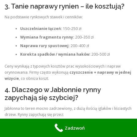
3. Tanie naprawy rynien – ile kosztują?
Na podstawie rynkowych stawek i cenników:
Uszczelnianie łączeń:
150–250 zł
Wymiana fragmentu rynny:
200–350 zł
Naprawa rury spustowej:
200–400 zł
Korekta spadków / wymiana haków:
200–500 zł
Ceny wynikają z typowych kosztów prac wysokościowych i napraw
orynnowania. Firmy często wykonują
czyszczenie + naprawy w jednej
wizycie
, co obniża koszt.
4. Dlaczego w Jabłonnie rynny
zapychają się szybciej?
Jabłonna to teren mocno zadrzewiony, z dużą ilością iglaków i liściastych
drzew. Rynny zapychają się przez:
liście i igły,
Zadzwoń
pył drogowy i osady,