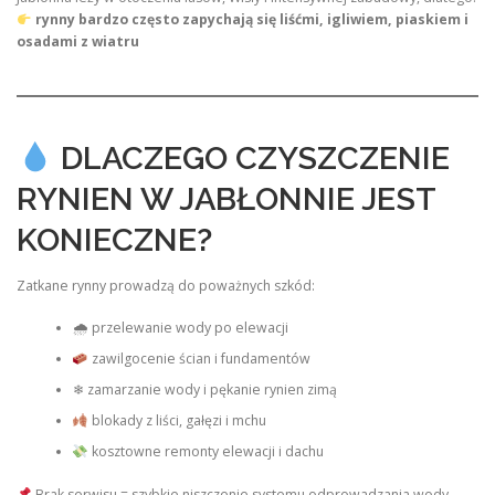
rynny bardzo często zapychają się liśćmi, igliwiem, piaskiem i
osadami z wiatru
DLACZEGO CZYSZCZENIE
RYNIEN W JABŁONNIE JEST
KONIECZNE?
Zatkane rynny prowadzą do poważnych szkód:
🌧 przelewanie wody po elewacji
zawilgocenie ścian i fundamentów
❄ zamarzanie wody i pękanie rynien zimą
blokady z liści, gałęzi i mchu
kosztowne remonty elewacji i dachu
Brak serwisu = szybkie niszczenie systemu odprowadzania wody.