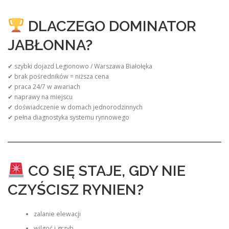
DLACZEGO DOMINATOR
JABŁONNA?
✔ szybki dojazd Legionowo / Warszawa Białołęka
✔ brak pośredników = niższa cena
✔ praca 24/7 w awariach
✔ naprawy na miejscu
✔ doświadczenie w domach jednorodzinnych
✔ pełna diagnostyka systemu rynnowego
CO SIĘ STAJE, GDY NIE
CZYŚCISZ RYNIEN?
zalanie elewacji
wilgoć i grzyb