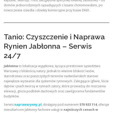
Rajszew, Skierdy). Treść uwzględnia specyfikę lokalnej zabudowy – od
domów jednorodzinnych sąsiadujących z lasami chotomowskimi, po
nowoczesne osiedla i obiekty komercyjne przy trasie DK61.
Tanio: Czyszczenie i Naprawa
Rynien Jabłonna – Serwis
24/7
Jabłonna
to lokalizacja wyjątkowa, łącząca prestiżowe sąsiedztwo
Warszawy z bliskością natury. Jednak to właśnie bliskość lasów,
starodrzewu oraz piaszczystych terenów nadwiślańskich stanowi
największe wyzwanie dla systemów rynnowych. Zalegające igliwie, liście
dębów i piach tworzą w rynnach zatory, które prowadzą do niszczenia
elewacji, gnicia podbitek dachowych oraz zawilgocenia fundamentów
budynków.
Serwis
naprawarynny.pl
, dostępny pod numerem
570 933 114
, oferuje
mieszkańcom Jabłonny fachowe usługi w
najniższych cenach w