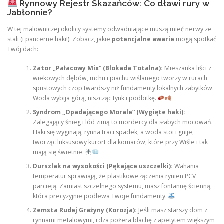
Rynnowy Rejestr Skazańców: Co dławi rury w
Jabłonnie?
W tej malowniczej okolicy systemy odwadniające muszą mieć nerwy ze
stali (i pancerne haki!). Zobacz, jakie
potencjalne awarie
mogą spotkać
Twój dach:
Zator „Pałacowy Mix” (Blokada Totalna):
Mieszanka liści z
wiekowych dębów, mchu i piachu wiślanego tworzy w rurach
spustowych czop twardszy niż fundamenty lokalnych zabytków.
Woda wybija górą, niszcząc tynk i podbitkę.
Syndrom „Opadającego Morale” (Wygięte haki):
Zalegający śnieg i lód zimą to mordercy dla słabych mocowań.
Haki się wyginają, rynna traci spadek, a woda stoi i gnije,
tworząc luksusowy kurort dla komarów, które przy Wiśle i tak
mają się świetnie.
Durszlak na wysokości (Pękające uszczelki):
Wahania
temperatur sprawiają, że plastikowe łączenia rynien PCV
parcieją. Zamiast szczelnego systemu, masz fontannę ścienną,
która precyzyjnie podlewa Twoje fundamenty.
Zemsta Rudej Grażyny (Korozja):
Jeśli masz starszy dom z
rynnami metalowymi, rdza pożera blachę z apetytem większym