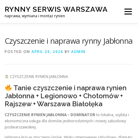
Skip
RYNNY SERWIS WARSZAWA
to
Menu
content
naprawa, wymiana i montaż rynien
CZYSZCZENIE PROFESJONALNA NAPRAWA, WYMIANA I MO
Czyszczenie i naprawa rynny Jabłonna
POSTED ON
APRIL 26, 2026
BY
ADMIN
CENNIK
SERWIS RYNNY WARSZAWA
KONTAKT
CZYSZCZENIE RYNIEN JABŁONNA
Tanie czyszczenie i naprawa rynien
Jabłonna + Legionowo + Chotomów +
Rajszew + Warszawa Białołęka
CZYSZCZENIE RYNIEN JABŁONNA – DOMINATOR
to lokalna, szybka i
ekonomiczna usługa dla domów jednorodzinnych i nowej zabudowy
podwarszawskiej.
Jabłonna leży w otoczeniu lasów, Wisły i intensywnej zabudowy, dlatego: