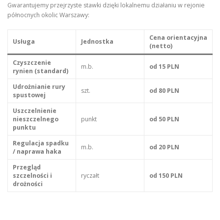
Gwarantujemy przejrzyste stawki dzięki lokalnemu działaniu w rejonie
północnych okolic Warszawy:
Cena orientacyjna
Usługa
Jednostka
(netto)
Czyszczenie
m.b.
od 15 PLN
rynien (standard)
Udrożnianie rury
szt.
od 80 PLN
spustowej
Uszczelnienie
nieszczelnego
punkt
od 50 PLN
punktu
Regulacja spadku
m.b.
od 20 PLN
/ naprawa haka
Przegląd
szczelności i
ryczałt
od 150 PLN
drożności