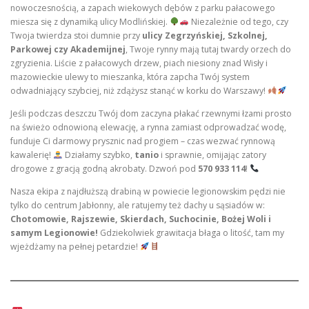
nowoczesnością, a zapach wiekowych dębów z parku pałacowego
miesza się z dynamiką ulicy Modlińskiej.
Niezależnie od tego, czy
Twoja twierdza stoi dumnie przy
ulicy Zegrzyńskiej, Szkolnej,
Parkowej czy Akademijnej
, Twoje rynny mają tutaj twardy orzech do
zgryzienia. Liście z pałacowych drzew, piach niesiony znad Wisły i
mazowieckie ulewy to mieszanka, która zapcha Twój system
odwadniający szybciej, niż zdążysz stanąć w korku do Warszawy!
Jeśli podczas deszczu Twój dom zaczyna płakać rzewnymi łzami prosto
na świeżo odnowioną elewację, a rynna zamiast odprowadzać wodę,
funduje Ci darmowy prysznic nad progiem – czas wezwać rynnową
kawalerię!
Działamy szybko,
tanio
i sprawnie, omijając zatory
drogowe z gracją godną akrobaty. Dzwoń pod
570 933 114
!
Nasza ekipa z najdłuższą drabiną w powiecie legionowskim pędzi nie
tylko do centrum Jabłonny, ale ratujemy też dachy u sąsiadów w:
Chotomowie, Rajszewie, Skierdach, Suchocinie, Bożej Woli i
samym Legionowie!
Gdziekolwiek grawitacja błaga o litość, tam my
wjeżdżamy na pełnej petardzie!