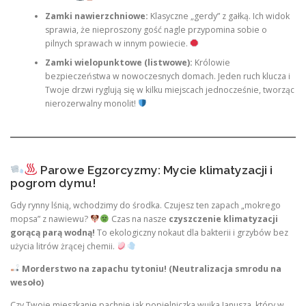
Zamki nawierzchniowe:
Klasyczne „gerdy” z gałką. Ich widok
sprawia, że nieproszony gość nagle przypomina sobie o
pilnych sprawach w innym powiecie.
Zamki wielopunktowe (listwowe):
Królowie
bezpieczeństwa w nowoczesnych domach. Jeden ruch klucza i
Twoje drzwi ryglują się w kilku miejscach jednocześnie, tworząc
nierozerwalny monolit!
Parowe Egzorcyzmy: Mycie klimatyzacji i
pogrom dymu!
Gdy rynny lśnią, wchodzimy do środka. Czujesz ten zapach „mokrego
mopsa” z nawiewu?
Czas na nasze
czyszczenie klimatyzacji
gorącą parą wodną!
To ekologiczny nokaut dla bakterii i grzybów bez
użycia litrów żrącej chemii.
Morderstwo na zapachu tytoniu! (Neutralizacja smrodu na
wesoło)
Czy Twoje mieszkanie pachnie jak popielniczka wujka Janusza, który w