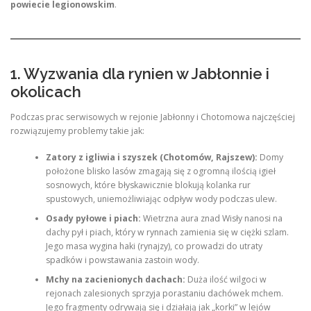
powiecie legionowskim
.
1. Wyzwania dla rynien w Jabłonnie i
okolicach
Podczas prac serwisowych w rejonie Jabłonny i Chotomowa najczęściej
rozwiązujemy problemy takie jak:
Zatory z igliwia i szyszek (Chotomów, Rajszew):
Domy
położone blisko lasów zmagają się z ogromną ilością igieł
sosnowych, które błyskawicznie blokują kolanka rur
spustowych, uniemożliwiając odpływ wody podczas ulew.
Osady pyłowe i piach:
Wietrzna aura znad Wisły nanosi na
dachy pył i piach, który w rynnach zamienia się w ciężki szlam.
Jego masa wygina haki (rynajzy), co prowadzi do utraty
spadków i powstawania zastoin wody.
Mchy na zacienionych dachach:
Duża ilość wilgoci w
rejonach zalesionych sprzyja porastaniu dachówek mchem.
Jego fragmenty odrywają się i działają jak „korki” w lejów