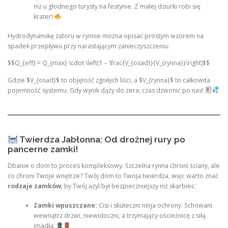
niż u głodnego turysty na festynie. Z małej dziurki robi się
krater!
Hydrodynamikę zatoru w rynnie można opisać prostym wzorem na
spadek przepływu przy narastającym zanieczyszczeniu:
$$Q_{eff} = Q_{max} \cdot \left(1 – \frac{V_{osad}}{V_{rynna}}\right)$$
Gdzie $V_{osad}$ to objętość zgniłych liści, a $V_{rynna}$ to całkowita
pojemność systemu. Gdy wynik dąży do zera, czas dzwonić po nas!
Twierdza Jabłonna: Od drożnej rury po
pancerne zamki!
Dbanie o dom to proces kompleksowy. Szczelna rynna chroni ściany, ale
co chroni Twoje wnętrze? Twój dom to Twoja twierdza, więc warto znać
rodzaje zamków
, by Twój azyl był bezpieczniejszy niż skarbiec:
Zamki wpuszczane:
Cisi i skuteczni ninja ochrony. Schowani
wewnątrz drzwi, niewidoczni, a trzymający ościeżnicę z siłą
imadła.