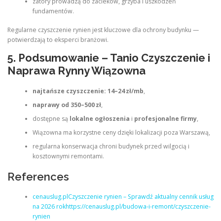
zatory prowadzą do zacieków, grzyba i uszkodzeń
fundamentów.
Regularne czyszczenie rynien jest kluczowe dla ochrony budynku —
potwierdzają to eksperci branżowi.
5. Podsumowanie – Tanio Czyszczenie i
Naprawa Rynny Wiązowna
najtańsze czyszczenie: 14–24 zł/mb
,
naprawy od 350–500 zł
,
dostępne są
lokalne ogłoszenia
i
profesjonalne firmy
,
Wiązowna ma korzystne ceny dzięki lokalizacji poza Warszawą,
regularna konserwacja chroni budynek przed wilgocią i
kosztownymi remontami.
References
cenauslug.plCzyszczenie rynien – Sprawdź aktualny cennik usług
na 2026 rokhttps://cenauslug.pl/budowa-i-remont/czyszczenie-
rynien