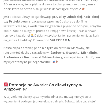
Góraszce
wie, że te piękne drzewa to dla rynien prawdziwa „armia
cieni”, która co sezon planuje wielki desant igieł i szyszek!
Jeśli podczas ulewy Twoja elewacja przy
ulicy Lubelskiej, Kościelnej
czy Projektowanej
zaczyna przypominać dekorację do filmu
katastroficznego, a woda zamiast grzecznie płynąć do odpływu, urządza
sobie „skok na bungee” prosto na Twoją nową kostkę – czas wezwać
rynnową kawalerię!
Działamy szybko, tanio i sprawnie, omijając korki
na „szosie lubelskiej”. Dzwoń pod
570 933 114
!
Nasza ekipa z drabiną pędzi nie tylko do centrum Wiązowny, ale
ratujemy też dachy u sąsiadów: w
Józefowie, Otwocku, Michalinie,
Stefanówce i Duchnowie!
Gdziekolwiek grawitacja błaga o litość, tam
my wjeżdżamy na pełnej petardzie!
Potencjalne Awarie: Co dławi rynny w
Wiązownie?
W tej zielonej okolicy systemy odwadniające muszą mierzyć się z
wyzwaniami godnymi jednostek specjalnych. Zobacz, jakie „atrakcje”