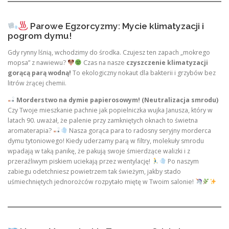
Parowe Egzorcyzmy: Mycie klimatyzacji i
pogrom dymu!
Gdy rynny lśnią, wchodzimy do środka. Czujesz ten zapach „mokrego
mopsa” z nawiewu?
Czas na nasze
czyszczenie klimatyzacji
gorącą parą wodną!
To ekologiczny nokaut dla bakterii i grzybów bez
litrów żrącej chemii.
Morderstwo na dymie papierosowym! (Neutralizacja smrodu)
Czy Twoje mieszkanie pachnie jak popielniczka wujka Janusza, który w
latach 90. uważał, że palenie przy zamkniętych oknach to świetna
aromaterapia?
Nasza gorąca para to radosny seryjny morderca
dymu tytoniowego! Kiedy uderzamy parą w filtry, molekuły smrodu
wpadają w taką panikę, że pakują swoje śmierdzące walizki i z
przeraźliwym piskiem uciekają przez wentylację!
Po naszym
zabiegu odetchniesz powietrzem tak świeżym, jakby stado
uśmiechniętych jednorożców rozpytało miętę w Twoim salonie!