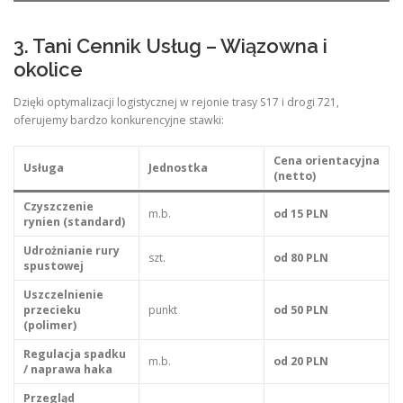
3. Tani Cennik Usług – Wiązowna i
okolice
Dzięki optymalizacji logistycznej w rejonie trasy S17 i drogi 721,
oferujemy bardzo konkurencyjne stawki:
Cena orientacyjna
Usługa
Jednostka
(netto)
Czyszczenie
m.b.
od 15 PLN
rynien (standard)
Udrożnianie rury
szt.
od 80 PLN
spustowej
Uszczelnienie
przecieku
punkt
od 50 PLN
(polimer)
Regulacja spadku
m.b.
od 20 PLN
/ naprawa haka
Przegląd