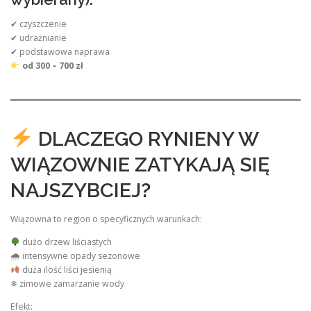
✔ czyszczenie
✔ udrażnianie
✔ podstawowa naprawa
od 300 – 700 zł
DLACZEGO RYNIENY W
WIĄZOWNIE ZATYKAJĄ SIĘ
NAJSZYBCIEJ?
Wiązowna to region o specyficznych warunkach:
dużo drzew liściastych
🌧 intensywne opady sezonowe
duża ilość liści jesienią
❄ zimowe zamarzanie wody
Efekt: