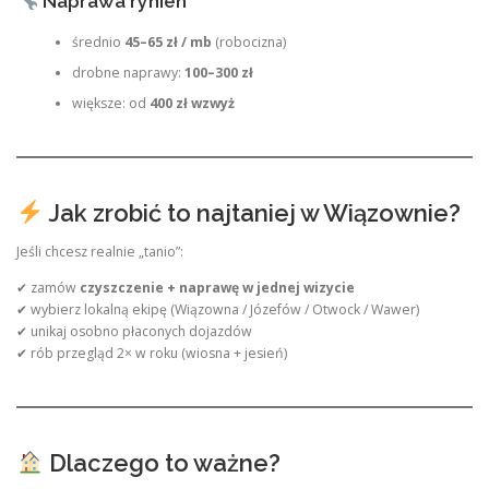
Naprawa rynien
średnio
45–65 zł / mb
(robocizna)
drobne naprawy:
100–300 zł
większe: od
400 zł wzwyż
Jak zrobić to najtaniej w Wiązownie?
Jeśli chcesz realnie „tanio”:
✔ zamów
czyszczenie + naprawę w jednej wizycie
✔ wybierz lokalną ekipę (Wiązowna / Józefów / Otwock / Wawer)
✔ unikaj osobno płaconych dojazdów
✔ rób przegląd 2× w roku (wiosna + jesień)
Dlaczego to ważne?