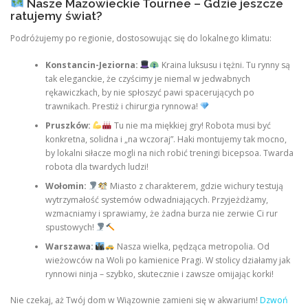
Nasze Mazowieckie Tournee – Gdzie jeszcze
ratujemy świat?
Podróżujemy po regionie, dostosowując się do lokalnego klimatu:
Konstancin-Jeziorna:
Kraina luksusu i tężni. Tu rynny są
tak eleganckie, że czyścimy je niemal w jedwabnych
rękawiczkach, by nie spłoszyć pawi spacerujących po
trawnikach. Prestiż i chirurgia rynnowa!
Pruszków:
Tu nie ma miękkiej gry! Robota musi być
konkretna, solidna i „na wczoraj”. Haki montujemy tak mocno,
by lokalni siłacze mogli na nich robić treningi bicepsoa. Twarda
robota dla twardych ludzi!
Wołomin:
Miasto z charakterem, gdzie wichury testują
wytrzymałość systemów odwadniających. Przyjeżdżamy,
wzmacniamy i sprawiamy, że żadna burza nie zerwie Ci rur
spustowych!
Warszawa:
Nasza wielka, pędząca metropolia. Od
wieżowców na Woli po kamienice Pragi. W stolicy działamy jak
rynnowi ninja – szybko, skutecznie i zawsze omijając korki!
Nie czekaj, aż Twój dom w Wiązownie zamieni się w akwarium!
Dzwoń