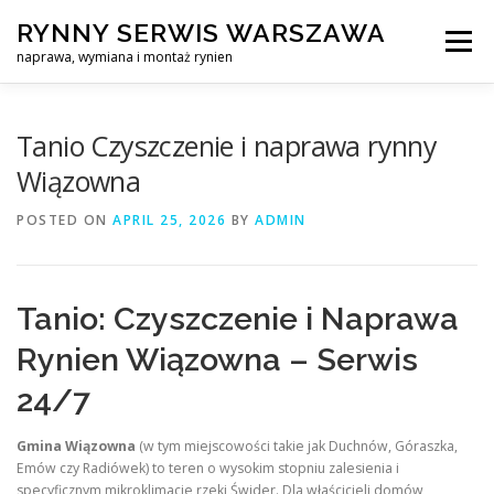
Skip
RYNNY SERWIS WARSZAWA
to
Menu
content
naprawa, wymiana i montaż rynien
CZYSZCZENIE PROFESJONALNA NAPRAWA, WYMIANA I MO
Tanio Czyszczenie i naprawa rynny
Wiązowna
CENNIK
SERWIS RYNNY WARSZAWA
KONTAKT
POSTED ON
APRIL 25, 2026
BY
ADMIN
Tanio: Czyszczenie i Naprawa
Rynien Wiązowna – Serwis
24/7
Gmina Wiązowna
(w tym miejscowości takie jak Duchnów, Góraszka,
Emów czy Radiówek) to teren o wysokim stopniu zalesienia i
specyficznym mikroklimacie rzeki Świder. Dla właścicieli domów