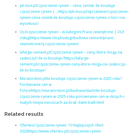
pk-inox.plCzyszczenie rynien – cena, cennik. Ile kosztuje
czyszczenie rynien z …https://pk-inox.pl/sprzatanie/czyszczenie-
rynien-cena-cennik-ile-kosztuje-czyszczenie-rynien-z-lisci-i-na-
wysokosci/
OLXczyszczenie rynien – w kategorii Prace zewnętrzne | OLX
Usługihttps://www.olx.pl/uslugi/budowa-remont/prace-
zewnetrzne/q-czyszczenie-rynien/
lafarge-cement.plCzyszczenie rynien – ceny, które mogą cię
zaskoczyć! Ile to kosztuje?https://lafarge-
cement.pl/czyszczenie-rynien-ceny-ktore-moga-cie-zaskoczyc-
ile-to-kosztuje/
Muratordom.plIle kosztuje czyszczenie rynien w 2025 roku?
Porównanie cen w
Polscehttps://muratordom.pl/budowa/dach/ile-kosztuje-
czyszczenie-rynien-w-2025-roku-porownanie-cen-w-duzych-i-
malych-miejscowosciach-aa-braE-3skm-baiR.html
Related results
OferteoCzyszczenie rynien: 10 Najlepszych ofert
2026https://www.oferteo.pl/czyszczenie-rynien