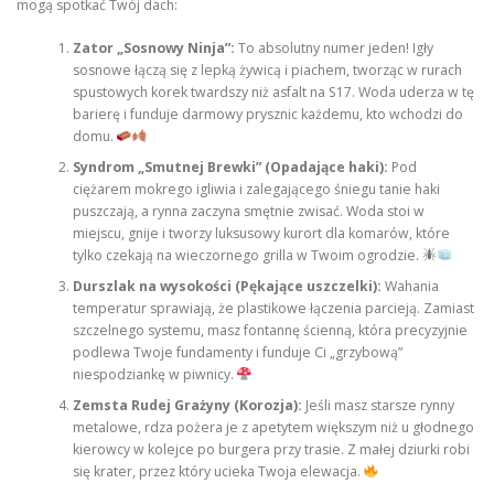
mogą spotkać Twój dach:
Zator „Sosnowy Ninja”:
To absolutny numer jeden! Igły
sosnowe łączą się z lepką żywicą i piachem, tworząc w rurach
spustowych korek twardszy niż asfalt na S17. Woda uderza w tę
barierę i funduje darmowy prysznic każdemu, kto wchodzi do
domu.
Syndrom „Smutnej Brewki” (Opadające haki):
Pod
ciężarem mokrego igliwia i zalegającego śniegu tanie haki
puszczają, a rynna zaczyna smętnie zwisać. Woda stoi w
miejscu, gnije i tworzy luksusowy kurort dla komarów, które
tylko czekają na wieczornego grilla w Twoim ogrodzie.
Durszlak na wysokości (Pękające uszczelki):
Wahania
temperatur sprawiają, że plastikowe łączenia parcieją. Zamiast
szczelnego systemu, masz fontannę ścienną, która precyzyjnie
podlewa Twoje fundamenty i funduje Ci „grzybową”
niespodziankę w piwnicy.
Zemsta Rudej Grażyny (Korozja):
Jeśli masz starsze rynny
metalowe, rdza pożera je z apetytem większym niż u głodnego
kierowcy w kolejce po burgera przy trasie. Z małej dziurki robi
się krater, przez który ucieka Twoja elewacja.