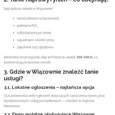
Najczęstsze usterki w Wiązownie:
nieszczelności na łączeniach,
pęknięcia PVC,
odkształcenia po zimie,
zapadnięte odcinki rynny,
zapchane rury spustowe.
Minimalny koszt wyjazdu ekip w Polsce to zwykle
350–500 zł
, co
potwierdzają branżowe cenniki.
3. Gdzie w Wiązownie znaleźć tanie
usługi?
3.1. Lokalne ogłoszenia – najtańsza opcja
OLX potwierdza setki ogłoszeń dotyczących czyszczenia rynien, prac
wysokościowych i usług porządkowych — również w regionie
Mazowsza.
3.2. Firmy mobilne obsługujące Wiązownę