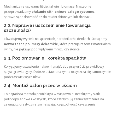
Mechanicznie usuwamy liście, igliwie i biomasę. Następnie
przeprowadzamy
płukanie ciśnieniowe całego systemu
,
sprawdzając drożność aż do studni chłonnych lub drenażu.
2.2. Naprawa i uszczelnianie (Gwarancja
szczelności)
Likwidujemy wycieki na łączeniach, narożnikach i denkach. Stosujemy
nowoczesne polimery dekarskie
, które pracują razem z materiałem
rynny, nie pękając pod wpływem mrozu czy słońca.
2.3. Poziomowanie i korekta spadków
Korygujemy ustawienie haków (rynajz), aby przywrócić prawidłowy
spływ grawitacyjny. Dobrze ustawiona rynna oczyszcza się samoczynnie
podczas większych ulew.
2.4. Montaż osłon przeciw liściom
To najtańsza metoda profilaktyki w Wiązownie. Instalujemy siatki
polipropylenowe i koszyczki, które zatrzymują zanieczyszczenia na
zewnątrz, drastycznie zmniejszając częstotliwość czyszczenia.