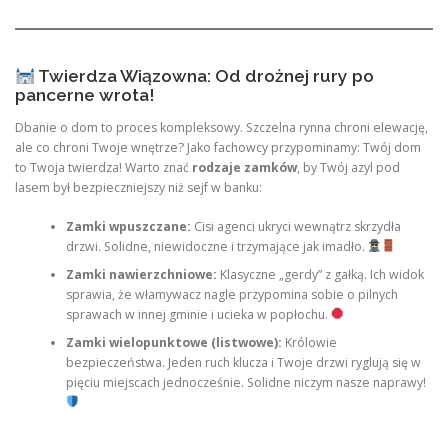
Twierdza Wiązowna: Od drożnej rury po
pancerne wrota!
Dbanie o dom to proces kompleksowy. Szczelna rynna chroni elewację,
ale co chroni Twoje wnętrze? Jako fachowcy przypominamy: Twój dom
to Twoja twierdza! Warto znać
rodzaje zamków
, by Twój azyl pod
lasem był bezpieczniejszy niż sejf w banku:
Zamki wpuszczane:
Cisi agenci ukryci wewnątrz skrzydła
drzwi. Solidne, niewidoczne i trzymające jak imadło.
Zamki nawierzchniowe:
Klasyczne „gerdy” z gałką. Ich widok
sprawia, że włamywacz nagle przypomina sobie o pilnych
sprawach w innej gminie i ucieka w popłochu.
Zamki wielopunktowe (listwowe):
Królowie
bezpieczeństwa. Jeden ruch klucza i Twoje drzwi ryglują się w
pięciu miejscach jednocześnie. Solidne niczym nasze naprawy!