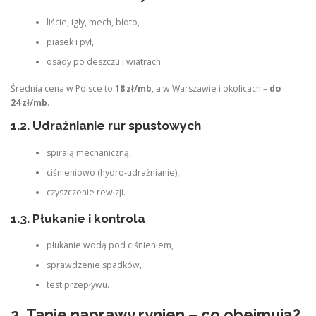
liście, igły, mech, błoto,
piasek i pył,
osady po deszczu i wiatrach.
Średnia cena w Polsce to
18 zł/mb
, a w Warszawie i okolicach –
do
24 zł/mb
.
1.2. Udrażnianie rur spustowych
spiralą mechaniczną,
ciśnieniowo (hydro‑udrażnianie),
czyszczenie rewizji.
1.3. Płukanie i kontrola
płukanie wodą pod ciśnieniem,
sprawdzenie spadków,
test przepływu.
2. Tanie naprawy rynien – co obejmują?