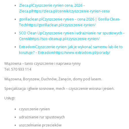
Zleca.plCzyszczenie rynien cena, 2026 –
Zleca.plhttps://zleca.pl/cennik/czyszczenie-rynien-cena
gorillaclean.plCzyszczenie rynien – cena 2026 | Gorilla Clean-
Techhttps://gorillaclean.pl/czyszczenie-rynien/
SCO Clean UpCzyszczenie rynien i udrażnianie rur spustowych –
Cennikhttps://sco-cleanup.pl/czyszczenie-rynien/
ExtradomCzyszczenie rynien: jak je wykonać samemu lub ile to
kosztuje? – Extradomhttps://www.extradom.pl/porady/
Wiązowna – tanio czyszczenie i naprawa rynny
Tel. 570 933 114
Wiązowna, Boryszew, Duchnów, Żanęcin, domy pod lasem.
Specjalizacja: igliwie sosnowe, mech – czyszczenie wiosna i jesień.
Usługi:
czyszczenie rynien
udrażnianie rur spustowych
uszczelnianie przecieków