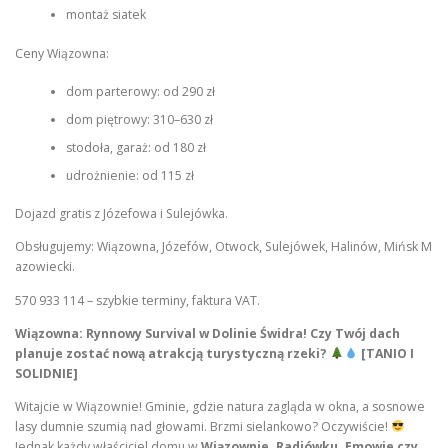
montaż siatek
Ceny Wiązowna:
dom parterowy: od 290 zł
dom piętrowy: 310–630 zł
stodoła, garaż: od 180 zł
udrożnienie: od 115 zł
Dojazd gratis z Józefowa i Sulejówka.
Obsługujemy: Wiązowna, Józefów, Otwock, Sulejówek, Halinów, Mińsk M
azowiecki.
570 933 114 – szybkie terminy, faktura VAT.
Wiązowna: Rynnowy Survival w Dolinie Świdra! Czy Twój dach
planuje zostać nową atrakcją turystyczną rzeki?
[TANIO I
SOLIDNIE]
Witajcie w Wiązownie! Gminie, gdzie natura zagląda w okna, a sosnowe
lasy dumnie szumią nad głowami. Brzmi sielankowo? Oczywiście!
Jednak każdy właściciel domu w
Wiązownie, Radiówku, Emowie czy