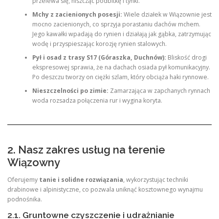
przelewa się, niszcząc podbitkę i tynki.
Mchy z zacienionych posesji:
Wiele działek w Wiązownie jest
mocno zacienionych, co sprzyja porastaniu dachów mchem.
Jego kawałki wpadają do rynien i działają jak gąbka, zatrzymując
wodę i przyspieszając korozję rynien stalowych.
Pył i osad z trasy S17 (Góraszka, Duchnów):
Bliskość drogi
ekspresowej sprawia, że na dachach osiada pył komunikacyjny.
Po deszczu tworzy on ciężki szlam, który obciąża haki rynnowe.
Nieszczelności po zimie:
Zamarzająca w zapchanych rynnach
woda rozsadza połączenia rur i wygina koryta.
2. Nasz zakres usług na terenie
Wiązowny
Oferujemy
tanie i solidne rozwiązania
, wykorzystując techniki
drabinowe i alpinistyczne, co pozwala uniknąć kosztownego wynajmu
podnośnika.
2.1. Gruntowne czyszczenie i udrażnianie