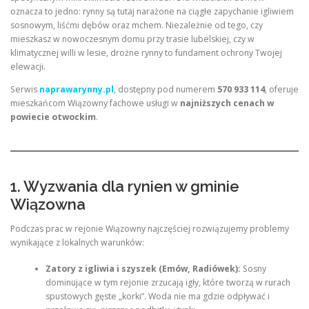
oznacza to jedno: rynny są tutaj narażone na ciągłe zapychanie igliwiem
sosnowym, liśćmi dębów oraz mchem. Niezależnie od tego, czy
mieszkasz w nowoczesnym domu przy trasie lubelskiej, czy w
klimatycznej willi w lesie, drożne rynny to fundament ochrony Twojej
elewacji.
Serwis
naprawarynny.pl
, dostępny pod numerem
570 933 114
, oferuje
mieszkańcom Wiązowny fachowe usługi w
najniższych cenach w
powiecie otwockim
.
1. Wyzwania dla rynien w gminie
Wiązowna
Podczas prac w rejonie Wiązowny najczęściej rozwiązujemy problemy
wynikające z lokalnych warunków:
Zatory z igliwia i szyszek (Emów, Radiówek):
Sosny
dominujące w tym rejonie zrzucają igły, które tworzą w rurach
spustowych gęste „korki”. Woda nie ma gdzie odpływać i