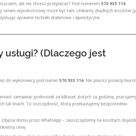
eszczem, ale nie chcesz przepłacać? Pod numerem
570 933 114
lny serwis wysokościowy może być tani. Unikamy zbędnych kosztów (j
tując sprawne techniki drabinowe i alpinistyczne.
y usługi? (Dlaczego jest
nio do wykonawcy pod numer
570 933 114
. Nie płacisz prowizji biur
miast zamawiać podnośnik za kilkaset złotych za godzinę, pracujem
h lub linach. To oszczędność, którą przekazujemy bezpośrednio
 zdjęcia domu przez WhatsApp – zaoszczędzimy na kosztach dojazd
nkretną cenę.