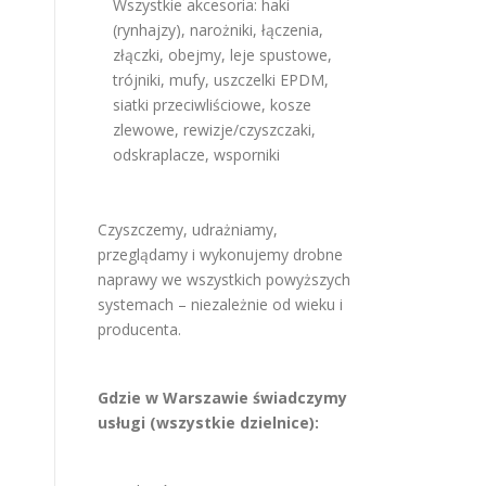
Wszystkie akcesoria: haki
(rynhajzy), narożniki, łączenia,
złączki, obejmy, leje spustowe,
trójniki, mufy, uszczelki EPDM,
siatki przeciwliściowe, kosze
zlewowe, rewizje/czyszczaki,
odskraplacze, wsporniki
Czyszczemy, udrażniamy,
przeglądamy i wykonujemy drobne
naprawy we wszystkich powyższych
systemach – niezależnie od wieku i
producenta.
Gdzie w Warszawie świadczymy
usługi (wszystkie dzielnice):