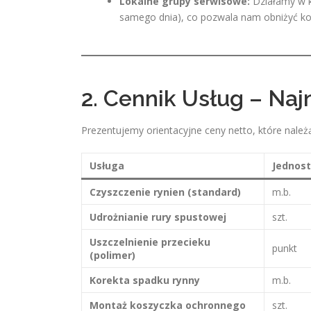
Lokalne grupy serwisowe:
Działamy w kl
samego dnia), co pozwala nam obniżyć kosz
2. Cennik Usług – Naj
Prezentujemy orientacyjne ceny netto, które należ
Usługa
Jednos
Czyszczenie rynien (standard)
m.b.
Udrożnianie rury spustowej
szt.
Uszczelnienie przecieku
punkt
(polimer)
Korekta spadku rynny
m.b.
Montaż koszyczka ochronnego
szt.