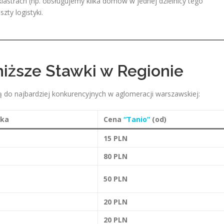
astrach (np. obsługujemy kilka domów w jednej dzielnicy tego
ty logistyki.
niższe Stawki w Regionie
ą do najbardziej konkurencyjnych w aglomeracji warszawskiej:
tka
Cena
“Tanio”
(od)
15 PLN
80 PLN
50 PLN
20 PLN
20 PLN