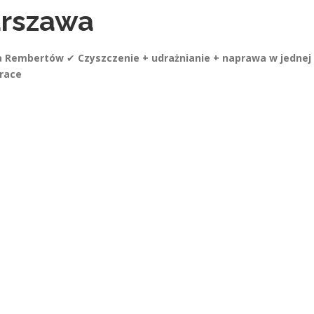
rszawa
na Rembertów
✔
Czyszczenie + udrażnianie + naprawa w jednej
prace