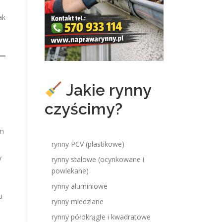
ak
Jakie rynny
czyścimy?
om
rynny PCV (plastikowe)
y
rynny stalowe (ocynkowane i
powlekane)
rynny aluminiowe
u
rynny miedziane
rynny półokrągłe i kwadratowe